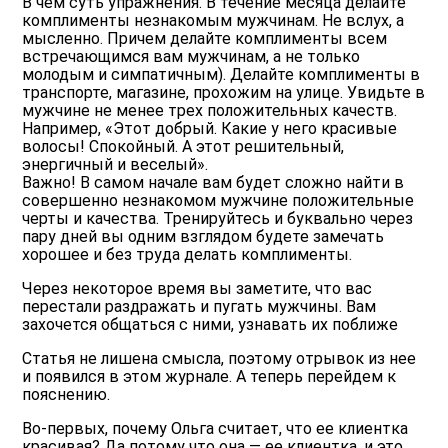
В чем суть упражнения. В течение месяца делайте
комплименты незнакомым мужчинам. Не вслух, а
мысленно. Причем делайте комплименты всем
встречающимся вам мужчинам, а не только
молодым и симпатичным). Делайте комплименты в
транспорте, магазине, прохожим на улице. Увидьте в
мужчине не менее трех положительных качеств.
Например, «Этот добрый. Какие у него красивые
волосы! Спокойный. А этот решительный,
энергичный и веселый».
Важно! В самом начале вам будет сложно найти в
совершенно незнакомом мужчине положительные
черты и качества. Тренируйтесь и буквально через
пару дней вы одним взглядом будете замечать
хорошее и без труда делать комплименты.
Через некоторое время вы заметите, что вас
перестали раздражать и пугать мужчины. Вам
захочется общаться с ними, узнавать их поближе
Статья не лишена смысла, поэтому отрывок из нее
и появился в этом журнале. А теперь перейдем к
пояснению.
Во-первых, почему Ольга считает, что ее клиентка
красивая? Да потому что она — ее клиентка, и это