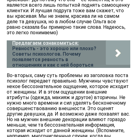
является всего лишь попыткой поднять самооценку
клиентки. И лучшая подруга тоже вам скажет, что
вы красивая. Мы не знаем, красива ли на самом
деле та девушка, но в любом случае Ольга все
равно сказала бы примерно такие слова. Надеюсь,
это легко понимаемо)
Предлагаем ознакомиться:
Ревность - это хорошо или плохо?
Советы психологов. Почему
появляется ревность в
отношениях и как с ней бороться
Во-вторых, саму суть проблемы из заголовка поста
психолог передает правильно. Мужчины чувствуют
некое бессознательное ощущение, которое исходит
от женщины. И в этом ощущении внешние
атрибуты (одежда, макияж и другое) вторичны. Не
нужно много времени и сил уделять бесконечному
совершенствованию внешности. Это оценят
другие девушки, да. И возможно даже похвалят вас.
Но на мужчин внешние декорации влияют гораздо
меньше, чем та бессознательная информация,
которая исходит от данной женщины. (Вспомните,
например, многочисленные случаи, когда вы