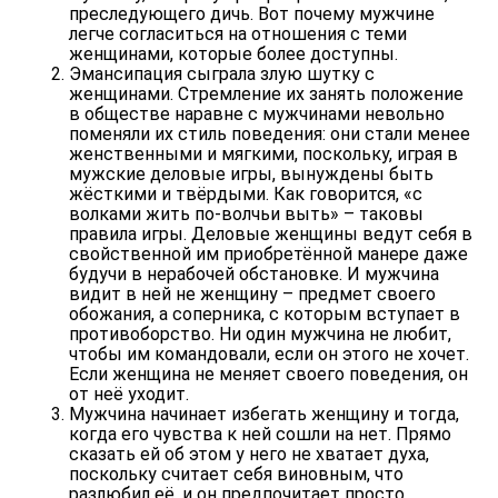
преследующего дичь. Вот почему мужчине
легче согласиться на отношения с теми
женщинами, которые более доступны.
Эмансипация сыграла злую шутку с
женщинами. Стремление их занять положение
в обществе наравне с мужчинами невольно
поменяли их стиль поведения: они стали менее
женственными и мягкими, поскольку, играя в
мужские деловые игры, вынуждены быть
жёсткими и твёрдыми. Как говорится, «с
волками жить по-волчьи выть» – таковы
правила игры. Деловые женщины ведут себя в
свойственной им приобретённой манере даже
будучи в нерабочей обстановке. И мужчина
видит в ней не женщину – предмет своего
обожания, а соперника, с которым вступает в
противоборство. Ни один мужчина не любит,
чтобы им командовали, если он этого не хочет.
Если женщина не меняет своего поведения, он
от неё уходит.
Мужчина начинает избегать женщину и тогда,
когда его чувства к ней сошли на нет. Прямо
сказать ей об этом у него не хватает духа,
поскольку считает себя виновным, что
разлюбил её, и он предпочитает просто