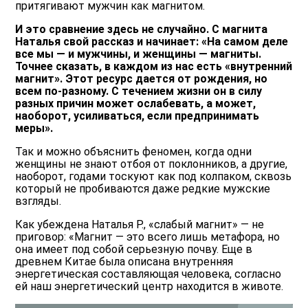
притягивают мужчин как магнитом.
И это сравнение здесь не случайно. С магнита
Наталья свой рассказ и начинает: «На самом деле
все мы — и мужчины, и женщины — магниты.
Точнее сказать, в каждом из нас есть «внутренний
магнит». Этот ресурс дается от рождения, но
всем по-разному. С течением жизни он в силу
разных причин может ослабевать, а может,
наоборот, усиливаться, если предпринимать
меры».
Так и можно объяснить феномен, когда одни
женщины не знают отбоя от поклонников, а другие,
наоборот, годами тоскуют как под колпаком, сквозь
который не пробиваются даже редкие мужские
взгляды.
Как убеждена Наталья Р., «слабый магнит» — не
приговор: «Магнит — это всего лишь метафора, но
она имеет под собой серьезную почву. Еще в
древнем Китае была описана внутренняя
энергетическая составляющая человека, согласно
ей наш энергетический центр находится в животе.