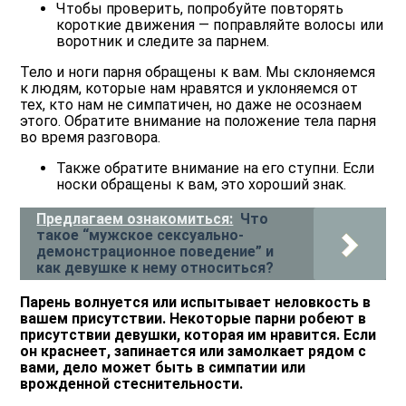
Чтобы проверить, попробуйте повторять
короткие движения — поправляйте волосы или
воротник и следите за парнем.
Тело и ноги парня обращены к вам. Мы склоняемся
к людям, которые нам нравятся и уклоняемся от
тех, кто нам не симпатичен, но даже не осознаем
этого. Обратите внимание на положение тела парня
во время разговора.
Также обратите внимание на его ступни. Если
носки обращены к вам, это хороший знак.
Предлагаем ознакомиться:
Что
такое “мужское сексуально-
демонстрационное поведение” и
как девушке к нему относиться?
Парень волнуется или испытывает неловкость в
вашем присутствии. Некоторые парни робеют в
присутствии девушки, которая им нравится. Если
он краснеет, запинается или замолкает рядом с
вами, дело может быть в симпатии или
врожденной стеснительности.