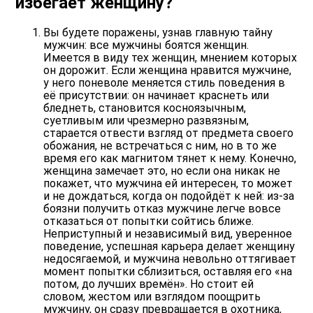
избегает женщину?
Вы будете поражены, узнав главную тайну
мужчин: все мужчины боятся женщин.
Имеется в виду тех женщин, мнением которых
он дорожит. Если женщина нравится мужчине,
у него поневоле меняется стиль поведения в
её присутствии: он начинает краснеть или
бледнеть, становится косноязычным,
суетливым или чрезмерно развязным,
старается отвести взгляд от предмета своего
обожания, не встречаться с ним, но в то же
время его как магнитом тянет к нему. Конечно,
женщина замечает это, но если она никак не
покажет, что мужчина ей интересен, то может
и не дождаться, когда он подойдёт к ней: из-за
боязни получить отказ мужчине легче вовсе
отказаться от попытки сойтись ближе.
Неприступный и независимый вид, уверенное
поведение, успешная карьера делает женщину
недосягаемой, и мужчина невольно оттягивает
момент попытки сблизиться, оставляя его «на
потом, до лучших времён». Но стоит ей
словом, жестом или взглядом поощрить
мужчину, он сразу превращается в охотника,