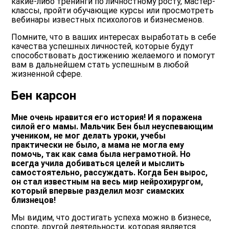
какие-либо тренинги по личностному росту, мастер-
классы, пройти обучающие курсы или просмотреть
вебинары известных психологов и бизнесменов.
Помните, что в ваших интересах выработать в себе
качества успешных личностей, которые будут
способствовать достижению желаемого и помогут
вам в дальнейшем стать успешным в любой
жизненной сфере.
Бен карсон
Мне очень нравится его история! И я поражена
силой его мамы. Мальчик Бен был неуспевающим
учеником, не мог делать уроки, учебы
практически не было, а мама не могла ему
помочь, так как сама была неграмотной. Но
всегда учила добиваться целей и мыслить
самостоятельно, рассуждать. Когда Бен вырос,
он стал известным на весь мир нейрохирургом,
который впервые разделил мозг сиамских
близнецов!
Мы видим, что достигать успеха можно в бизнесе,
спорте, другой деятельности, которая является