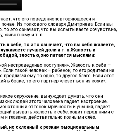
знает, что его поведениеповторяющееся и
 почве. Из толкового словаря Дмитриева: Если вы
, то это означает, что вы испытываете сочувствие,
, животному и т. п.
 к себе, то это означает, что вы себя жалеете,
служиваете лучшей доли и т. п.Жалость к
обидой, злостью,оно питается мыслями:
мной несправедливо поступили». Жалость к себе —
Если такой человек – ребенок, то его родители не
о предлагая ему то одно, то другое благо. Если этот
й в браке, то его партнер «лезет вон из кожи»,
зкое окружение, вынуждает думать, что они
изких людей этого человека падает настроение,
 монотонный оттенок мрачности и уныния, падает
ющий вызвать жалость к себе, ходит перед ними с
м и глазами, действительно полными слёз.
ный, но склонный к резким эмоциональным