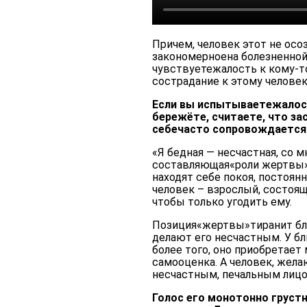
Причем, человек этот не осо
закономерноена болезненной
чувствуетежалость к кому-то
сострадание к этому человеку
Если вы испытываетежалость
бережёте, считаете, что за
себечасто сопровождается
«Я бедная — несчастная, со 
составляющая«роли жертвы». 
находят себе покоя, постоянн
человек – взрослый, состоящи
чтобы только угодить ему.
Позиция«жертвы»тиранит бли
делают его несчастным. У бл
более того, оно приобретает
самооценка. А человек, жела
несчастным, печальным лицо
Голос его монотонно груст