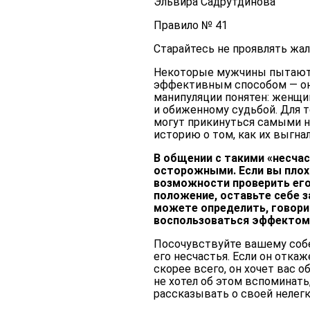
Эльвира Садрутдинова
Правило № 41
Старайтесь не проявлять жа
Некоторые мужчины пытаютс
эффективным способом — он
манипуляции понятен: женщи
и обиженному судьбой. Для 
могут прикинуться самыми 
историю о том, как их выгнал
В общении с такими «несча
осторожными. Если вы плохо
возможности проверить его 
положение, оставьте себе з
можете определить, говорит
воспользоваться эффектом 
Посочувствуйте вашему соб
его несчастья. Если он отка
скорее всего, он хочет вас 
не хотел об этом вспоминать
рассказывать о своей нелегк