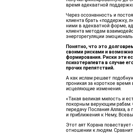
время адекватной поддержки
Через осознанность и посто
клиента брать «поддержку, л
ними в адекватной форме, ад
клиента методам взаимодейс
энергорегуляции эмоциональ
Понятно, что это долговре
своими рисками и возможно
формирования. Риски эти ес
психотерапевта в случае ег
прочих препятствий.
А как ислам решает подобную
проникая за короткое время 
исцеляющие изменения.
«Такая великая милость и ес
покорным верующим рабам. Ск
передачу Послания Аллаха, а
и приближения к Нему, Всев
Этот аят Корана повествует 
отношении к людям. Сравни