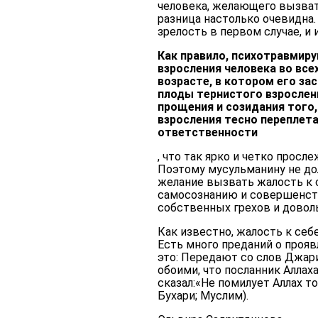
человека, желающего вызвать
разница настолько очевидна.
зрелость в первом случае, и
Как правило, психотравмир
взросления человека во все
возрасте, в котором его за
плоды тернистого взрослени
прощения и созидания того
взросления тесно переплет
ответственности
, что так ярко и четко прос
Поэтому мусульманину не до
желание вызвать жалость к 
самосознанию и совершенст
собственных грехов и довол
Как известно, жалость к себ
Есть много преданий о проя
это: Передают со слов Джари
обоими, что посланник Аллаха
сказал:«Не помилует Аллах т
Бухари; Муслим).