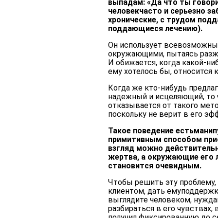
выпадам: «Да что ты говори
человекчасто и серьезно за
хронические, с трудом подд
поддающиеся лечению).
Он использует всевозможные
окружающими, пытаясь разжа
И обижается, когда какой-ни
ему хотелось бы, относится 
Когда же кто-нибудь предлаг
надежный и исцеляющий, то 
отказывается от такого мето
поскольку не верит в его эф
Такое поведение естьманип
примитивным способом прис
взгляд можно действительн
жертва, а окружающие его
становится очевидным.
Чтобы решить эту проблему,
клиентом, дать емуподдержк
выглядите человеком, нужда
разбираться в его чувствах, 
получил фиксированную до с