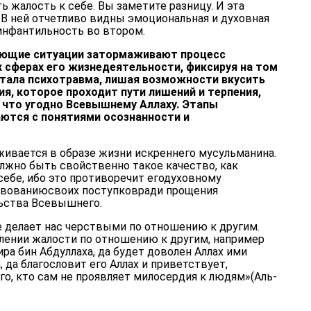
 жалость к себе. Вы заметите разницу. И эта
 В ней отчетливо видны эмоциональная и духовная
 инфантильность во втором.
ующие ситуации затормаживают процесс
х сферах его жизнедеятельности, фиксируя на том
стала психотравма, лишая возможности вкусить
я, которое проходит пути лишений и терпения,
, что угодно Всевышнему Аллаху. Этапы
аются с понятиями осознанности и
леживается в образе жизни искреннего мусульманина.
лжно быть свойственно такое качество, как
себе, ибо это противоречит егодуховному
вованиюсвоих поступковради прощения
ьства Всевышнего.
е делает нас черствыми по отношению к другим.
влении жалости по отношению к другим, например
ра бин Абдуллаха, да будет доволен Аллах ими
, да благословит его Аллах и приветствует,
ого, кто сам не проявляет милосердия к людям»(Аль-