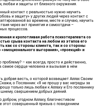
, любви и защиты от близкого окружения.
янный контакт с реальностью нужно научить
юбовь и защиту» у других людей через контакт с
аптированной во времени, месте и случаю, научить
твия через акт принятия и самоотдачи –
ных процессов.
менная и кропотливая работа психотерапевта со
стью срыва контакта на любом из этапов его
ть как со стороны клиента, так и со стороны
о «эмоционального выгорания», «проекций» и
 проблему? – как всегда, просто и действенно,
в самое сердце человека и вызывая в нём
ть добрая весть, о которой возвещает Аллах Своим
ажи, о Посланник: «Я не прошу у вас награды за
 прошу только лишь любви к Аллаху и Его посланнику
ышнему, свершением добрых деяний.
о добром, угодном Аллаху, благочестивом
те этот совершенный призыв с поведением