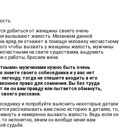
лость
я добиться от женщины своего очень
и вызывают жалость. Механизм данной
на вряд ли откажет в помощи человеку несчастному
того чтобы вызвать у женщины жалость, мужчины
несчастными на свете существами, выдумать
и с работы, бросила жена.
стными» мужчинами нужно быть очень
 знаете своего собеседника и у вас нет
легенду, тогда не спешите входить в его
аконное право для сомнения. Вы без труда
 ли он вам правду или пытается обмануть,
своего рассказа.
еседнику и попробуйте выяснить некоторые детали
жется рассказывать вам свою историю в деталях, то,
обмануть и намеренно вызвать жалость. Ведь если он
, то непонятно, зачем он вообще начал вам
ой судьбе.