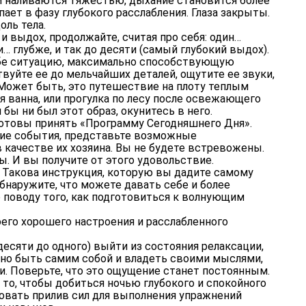
и наливаются тяжестью, дыхание становится более
пает в фазу глубокого расслабления. Глаза закрыты.
оль тела.
и выдох, продолжайте, считая про себя: один…
и… глубже, и так до десяти (самый глубокий выдох).
бе ситуацию, максимально способствующую
вуйте ее до мельчайших деталей, ощутите ее звуки,
 Может быть, это путешествие на плоту теплым
ая ванна, или прогулка по лесу после освежающего
бы ни был этот образ, окунитесь в него.
готовы принять «Программу Сегодняшнего Дня».
ие события, представьте возможные
в качестве их хозяина. Вы не будете встревожены.
ы. И вы получите от этого удовольствие.
 Такова инструкция, которую вы дадите самому
бнаружите, что можете давать себе и более
 поводу того, как подготовиться к волнующим
его хорошего настроения и расслабленного
десяти до одного) выйти из состояния релаксации,
тно быть самим собой и владеть своими мыслями,
. Поверьте, что это ощущение станет постоянным.
 то, чтобы добиться ночью глубокого и спокойного
овать прилив сил для выполнения упражнений