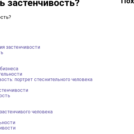
Пох
ь застенчивость?
ия застенчивости
ть
бизнеса
тельности
вость: портрет стеснительного человека
астенчивости
ость
застенчивого человека
ьности
чивости