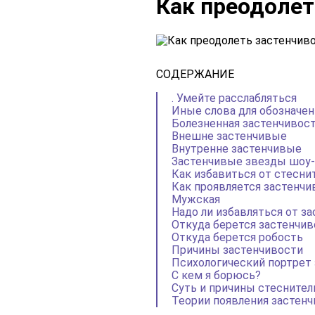
Как преодолет
СОДЕРЖАНИЕ
. Умейте расслабляться
Иные слова для обозначен
Болезненная застенчивос
Внешне застенчивые
Внутренне застенчивые
Застенчивые звезды шоу-
Как избавиться от стесни
Как проявляется застенчи
Мужская
Надо ли избавляться от з
Откуда берется застенчив
Откуда берется робость
Причины застенчивости
Психологический портрет 
С кем я борюсь?
Суть и причины стеснител
Теории появления застен