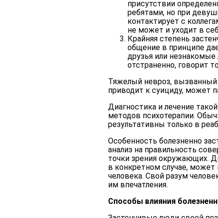
присутствии определен
ребятами, но при девуш
контактирует с коллега
не может и уходит в себ
Крайняя степень застен
общение в принципе дае
друзья или незнакомые 
отстраненно, говорит т
Тяжелый невроз, вызванный 
приводит к суициду, может п
Диагностика и лечение такой
методов психотерапии. Обычн
результативны только в реа
Особенность болезненно зас
анализ на правильность сове
точки зрения окружающих. Д
в конкретном случае, может
человека. Свой разум челов
им впечатления.
Способы влияния болезненн
Застенчивые люди своей поз