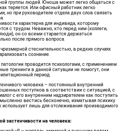
ной группы людей. Юноша может легко общаться с
ках теряется. Или офисный работник легко
ми, но при руководителе отдела двух слов связать
я.
чивости характерна для индивида, которому
тся с трудом. Неважно, кто перед ним (коллеги,
люди), он со всеми старается держаться
олько после прямого вопроса.
чрезмерной стеснительностью, в редких случаях
арализовать сознание.
 патологии проводится психологами, с применением
ые тренинги в данной ситуации не помогут, они
билитационный период.
тенчивого человека – постоянный внутренний
ршенных поступков в соответствии с ситуацией, с
иалог с его внутренним надзирателем как поступить
 мысленно вестись бесконечно, изматывая психику
ек использует лишь для отслеживания производимого
ой застенчивости на человека:
ицией «Я – жертва», мимикой и внешним видом