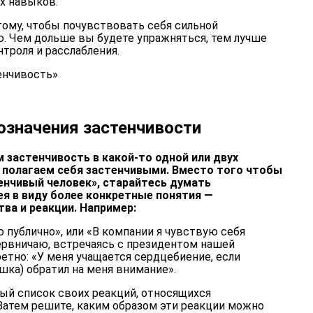
х навыков.
 тому, чтобы почувствовать себя сильной
. Чем дольше вы будете упражняться, тем лучше
троля и расслабления.
енчивость»
означения застенчивости
 застенчивость в какой-то одной или двух
е, полагаем себя застенчивыми. Вместо того чтобы
тенчивый человек», старайтесь думать
ея в виду более конкретные понятия —
ва и реакции. Например:
 публично», или «В компании я чувствую себя
нервничаю, встречаясь с президентом нашей
етно: «У меня учащается сердцебиение, если
ушка) обратил на меня внимание».
ый список своих реакций, относящихся
Затем решите, каким образом эти реакции можно