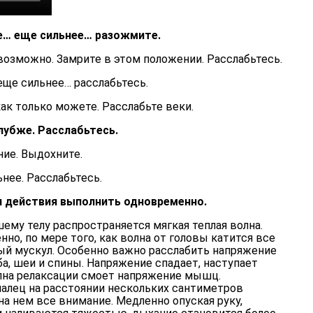
е… еще сильнее… разожмите.
возможно. Замрите в этом положении. Расслабьтесь.
еще сильнее… расслабьтесь.
как только можете. Расслабьте веки.
Глубже. Расслабьтесь.
ние. Выдохните.
ьнее. Расслабьтесь.
и действия выполнить одновременно.
шему телу распространяется мягкая теплая волна.
но, по мере того, как волна от головы катится все
ый мускул. Особенно важно расслабить напряжение
лба, шеи и спины. Напряжение спадает, наступает
олна релаксации смоет напряжение мышц.
палец на расстоянии нескольких сантиметров
на нем все внимание. Медленно опуская руку,