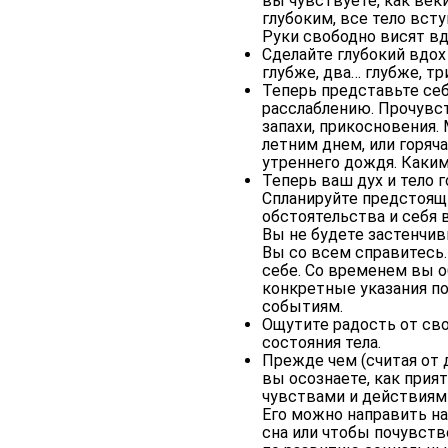
вы чувствуете, как век
глубоким, все тело всту
Руки свободно висят вд
Сделайте глубокий вдох 
глубже, два… глубже, тр
Теперь представьте се
расслаблению. Прочувст
запахи, прикосновения.
летним днем, или горяч
утреннего дождя. Каким 
Теперь ваш дух и тело 
Спланируйте предстоящ
обстоятельства и себя 
Вы не будете застенчив
Вы со всем справитесь.
себе. Со временем вы о
конкретные указания по
событиям.
Ощутите радость от сво
состояния тела.
Прежде чем (считая от 
вы осознаете, как прия
чувствами и действиями
Его можно направить на
сна или чтобы почувств