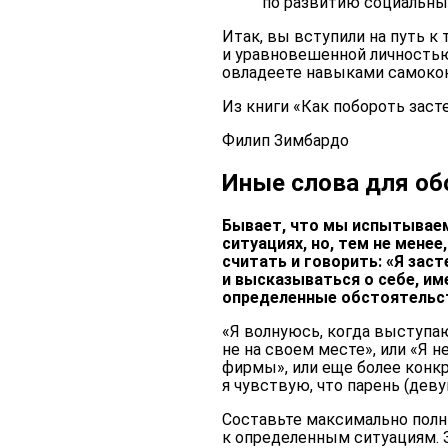
по развитию социальны
Итак, вы вступили на путь к
и уравновешенной личностью
овладеете навыками самокон
Из книги «Как побороть заст
Филип Зимбардо
Иные слова для об
Бывает, что мы испытываем
ситуациях, но, тем не мене
считать и говорить: «Я зас
и высказываться о себе, им
определенные обстоятельст
«Я волнуюсь, когда выступаю
не на своем месте», или «Я 
фирмы», или еще более конкр
я чувствую, что парень (дев
Составьте максимально полн
к определенным ситуациям. 