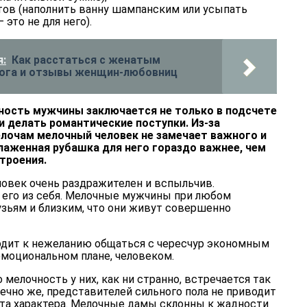
тов (наполнить ванну шампанским или усыпать
это не для него).
:
Как расстаться с женатым
лога и отзывы женщин-любовниц
ность мужчины заключается не только в подсчете
 делать романтические поступки. Из-за
лочам мелочный человек не замечает важного и
лаженная рубашка для него гораздо важнее, чем
троения.
ловек очень раздражителен и вспыльчив.
его из себя. Мелочные мужчины при любом
узьям и близким, что они живут совершенно
одит к нежеланию общаться с чересчур экономным
 эмоциональном плане, человеком.
 мелочность у них, как ни странно, встречается так
нечно же, представителей сильного пола не приводит
рта характера. Мелочные дамы склонны к жадности