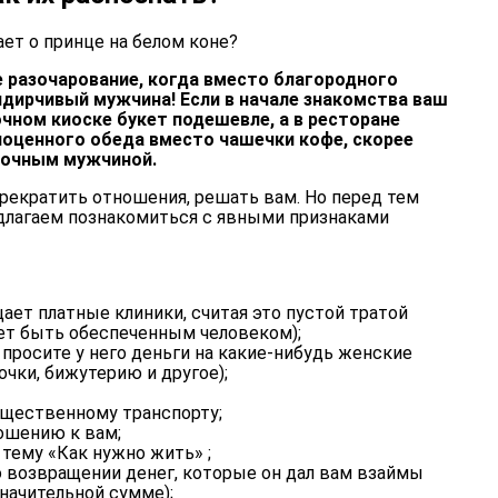
ает о принце на белом коне?
 разочарование, когда вместо благородного
идирчивый мужчина! Если в начале знакомства ваш
чном киоске букет подешевле, а в ресторане
ноценного обеда вместо чашечки кофе, скорее
елочным мужчиной.
прекратить отношения, решать вам. Но перед тем
едлагаем познакомиться с явными признаками
ает платные клиники, считая это пустой тратой
жет быть обеспеченным человеком);
 просите у него деньги на какие-нибудь женские
очки, бижутерию и другое);
бщественному транспорту;
ошению к вам;
 тему «Как нужно жить» ;
о возвращении денег, которые он дал вам взаймы
значительной сумме);