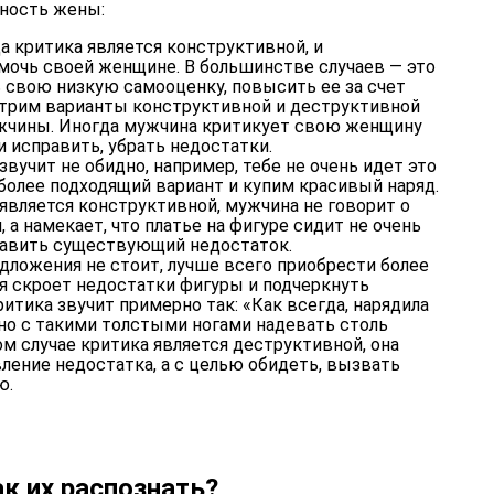
ность жены:
да критика является конструктивной, и
мочь своей женщине. В большинстве случаев — это
 свою низкую самооценку, повысить ее за счет
трим варианты конструктивной и деструктивной
жчины. Иногда мужчина критикует свою женщину
и исправить, убрать недостатки.
звучит не обидно, например, тебе не очень идет это
более подходящий вариант и купим красивый наряд.
 является конструктивной, мужчина не говорит о
 а намекает, что платье на фигуре сидит не очень
править существующий недостаток.
дложения не стоит, лучше всего приобрести более
я скроет недостатки фигуры и подчеркнуть
ритика звучит примерно так: «Как всегда, нарядила
о с такими толстыми ногами надевать столь
ом случае критика является деструктивной, она
вление недостатка, а с целью обидеть, вызвать
ю.
к их распознать?