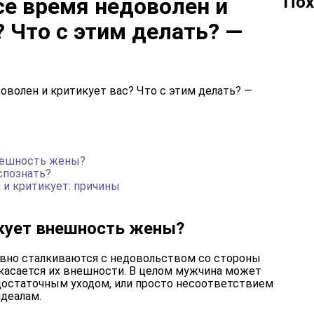
Пох
е время недоволен и
? Что с этим делать? —
нешность жены?
спознать?
 и критикует: причины
кует внешность жены?
вно сталкиваются с недовольством со стороны
 касается их внешности. В целом мужчина может
достаточным уходом, или просто несоответствием
деалам.