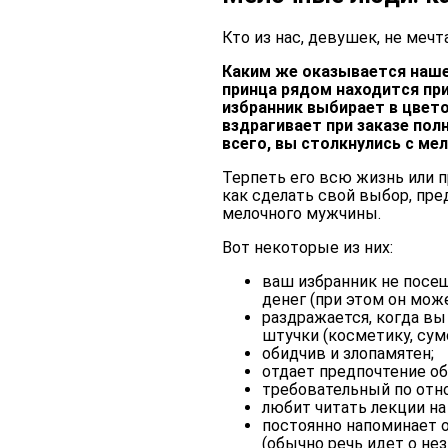
Кто из нас, девушек, не мечт
Каким же оказывается наше
принца рядом находится пр
избранник выбирает в цвето
вздрагивает при заказе пол
всего, вы столкнулись с м
Терпеть его всю жизнь или 
как сделать свой выбор, пр
мелочного мужчины.
Вот некоторые из них:
ваш избранник не посещ
денег (при этом он мо
раздражается, когда вы
штучки (косметику, сум
обидчив и злопамятен;
отдает предпочтение о
требовательный по отн
любит читать лекции на
постоянно напоминает 
(обычно речь идет о не