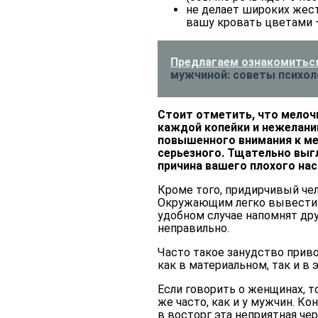
не делает широких жес
вашу кровать цветами – 
Предлагаем ознакомиться
мужчиной: советы психо
Стоит отметить, что мелоч
каждой копейки и нежелании
повышенного внимания к ме
серьезного. Тщательно выг
причина вашего плохого нас
Кроме того, придирчивый че
Окружающим легко вывести 
удобном случае напомнят др
неправильно.
Часто такое занудство прив
как в материальном, так и в
Если говорить о женщинах, то
же часто, как и у мужчин. Ко
в восторг эта неприятная че