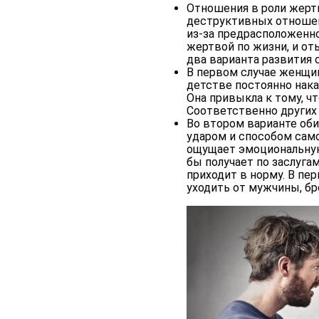
Отношения в роли жертв
деструктивных отношен
из-за предрасположенно
жертвой по жизни, и от
два варианта развития 
В первом случае женщин
детстве постоянно нака
Она привыкла к тому, ч
Соответственно других 
Во втором варианте об
ударом и способом сам
ощущает эмоциональную
бы получает по заслуга
приходит в норму. В пе
уходить от мужчины, бр