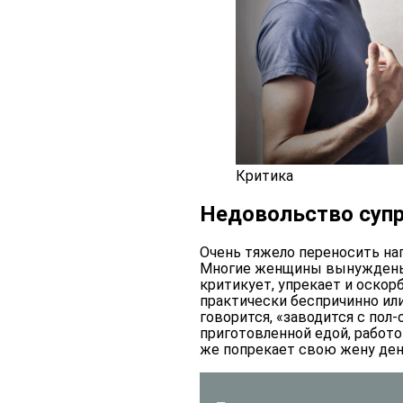
Критика
Недовольство супр
Очень тяжело переносить н
Многие женщины вынуждены м
критикует, упрекает и оскор
практически беспричинно ил
говорится, «заводится с пол
приготовленной едой, работо
же попрекает свою жену ден