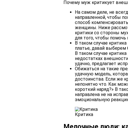
Почему муж критикует внеш
На самом деле, не всег
направленной, чтобы по
способ компенсировать
женщины. Ниже рассмо
критики со стороны му
для того, чтобы помочь 
В таком случае критика 
платье, давай выберем 
В таком случае критика
недостатках внешности,
удачно, предлагает ис
Обижаться на такие пре
удачную модель, котора
достоинства. Если же к
непонятно что.
Как можн
короткий наряд?» В так
направлена не на испра
эмоциональную реакци
Критика
Мелочные люди: ка