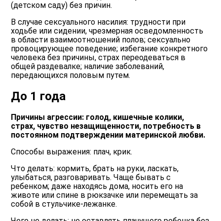
(детском саду) без причин.
В случае сексуального насилия: трудности при
ходьбе или сидении, чрезмерная осведомленность
в области взаимоотношений полов; сексуально
провоцирующее поведение; избегание конкретного
человека без причины, страх переодеваться в
общей раздевалке; наличие заболеваний,
передающихся половым путем.
Дo 1 года
Причины агрессии: голод, кишечные колики,
страх, чувство незащищенности, потребность в
постоянном подтверждении материнской любви.
Способы выражения: плач, крик.
Что делать: кормить, брать на руки, ласкать,
улыбаться, разговаривать. Чаще бывать с
ребенком; даже находясь дома, носить его на
животе или спине в рюкзачке или перемещать за
собой в стульчике-лежанке.
Чего не делать: не оставлять плачущего ребенка без