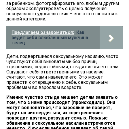
за ребенком, фотографировать его, любым другим
образом эксплуатировать с целью получения
сексуального удовольствия – все это относится к
данной категории.
Предлагаем ознакомиться:
Как
ведет себя влюбленный мужчина
телец
Дети, подвергшиеся сексуальному насилию, часто
чувствуют себя виноватыми без причин,
«грязными», недостойными, стыдятся своего тела.
Ощущают себя ответственными за насилие,
считают, что сами навлекли его. Это может
привести к отвращению к себе, сексуальным
проблемам во взрослом возрасте.
Именно чувство стыда мешает детям заявить о
том, что с ними происходит (происходило). Они
могут волноваться, что взрослые не поверят,
будут на них сердиться, их «прегрешение»
повредит другим, разрушит семью. Ложные
обвинения в сексуальном насилии встречаются
нечасто. И уж если ребенок заявляет об такой