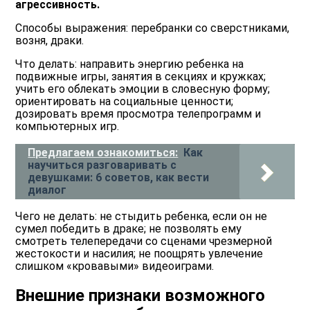
агрессивность.
Способы выражения: перебранки со сверстниками,
возня, драки.
Что делать: направить энергию ребенка на
подвижные игры, занятия в секциях и кружках;
учить его облекать эмоции в словесную форму;
ориентировать на социальные ценности;
дозировать время просмотра телепрограмм и
компьютерных игр.
Предлагаем ознакомиться:
Как
научиться разговаривать с
девушками: 6 советов, как вести
диалог
Чего не делать: не стыдить ребенка, если он не
сумел победить в драке; не позволять ему
смотреть телепередачи со сценами чрезмерной
жестокости и насилия; не поощрять увлечение
слишком «кровавыми» видеоиграми.
Внешние признаки возможного