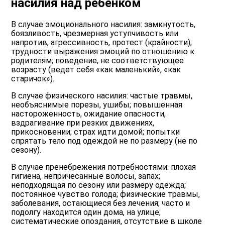
насилия над ребенком
В случае эмоционального насилия: замкнутость,
боязливость, чрезмерная уступчивость или
напротив, агрессивность, протест (крайности);
трудности выражения эмоций по отношению к
родителям; поведение, не соответствующее
возрасту (ведет себя «как маленький», «как
старичок»).
В случае физического насилия: частые травмы,
необъяснимые порезы, ушибы; повышенная
настороженность, ожидание опасности,
вздрагивание при резких движениях,
прикосновении; страх идти домой; попытки
спрятать тело под одеждой не по размеру (не по
сезону).
В случае пренебрежения потребностями: плохая
гигиена, непричесанные волосы, запах;
неподходящая по сезону или размеру одежда;
постоянное чувство голода; физические травмы,
заболевания, остающиеся без лечения; часто и
подолгу находится один дома, на улице;
систематические опоздания, отсутствие в школе