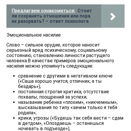
Предлагаем ознакомиться:
Стоит
ли сохранять отношения или пора
их разорвать? – ответ психолога
Эмоциональное насилие
Слово – сильное орудие, которое наносит
серьезный вред психическому, социальному
состоянию, становлению личности растущего
человека.В качестве примеров эмоционального
насилия можно упомянуть следующие:
сравнение с другими в негативном ключе
(«Саша хорошо учится, отличник, а ты
бездарь»);
постоянная строгая критика, отсутствие
похвалы, поощрений за успехи;
называние ребенка «плохим», «никчемным»,
высказывания по типу «зачем только я тебя
родила»;
крики, угрозы («Будешь так себя вести – сдам
в детдом», «Опоздаешь – останешься
ночевать в подъезде»);