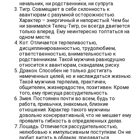
начальник, ни родственники, ни супруга.
Тигр.
Совмещает в себе склонность к
авантюрам с разумной осторожностью.
Характер – энергичный и напористый. Чем бы
ни занимался Телец-Тигр, он всегда двигается
только вперед. Ему неинтересно топтаться на
одном месте.
Кот.
Отличается терпеливостью,
дисциплинированностью, трудолюбием,
ответственностью, внимательностью к
родственникам. Такой мужчина равнодушно
относится к авантюрам, скандалам, риску.
Дракон.
Способен не только достигать
намеченных целей, но и наслаждаться жизнью.
Такой мужчина терпелив, практичен,
общителен, жизнерадостен, позитивен. Кроме
того, ему присуща рассудительность.
Змея.
Постоянен почти во всем, будь то
работа, привычки, знакомые, близкие
отношения. Характер такого мужчины
довольно консервативный, что не мешает ему
проявлять гибкость в определенных делах.
Лошадь.
Отличается рассудительностью,
нелюбовью к импульсивным поступкам. Он не
любит витать в облаках, предаваться