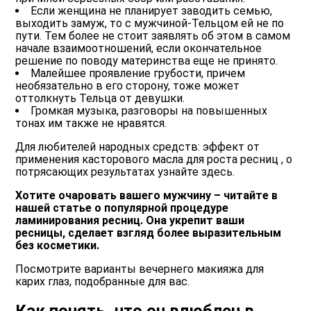
Если женщина не планирует заводить семью,
выходить замуж
, то с мужчиной-Тельцом ей не по
пути. Тем более не стоит заявлять об этом в самом
начале взаимоотношений, если окончательное
решение по поводу материнства еще не принято.
Малейшее проявление грубости
, причем
необязательно в его сторону, тоже может
оттолкнуть Тельца от девушки.
Громкая музыка, разговоры
на повышенных
тонах им также не нравятся.
Для любителей народных средств: эффект от
применения касторового масла для роста ресниц , о
потрясающих результатах узнайте здесь.
Хотите очаровать вашего мужчину – читайте в
нашей статье о популярной процедуре
ламинирования ресниц. Она укрепит ваши
ресницы, сделает взгляд более выразительным
без косметики.
Посмотрите варианты вечернего макияжа для
карих глаз, подобранные для вас.
Как понять, что он влюблен в