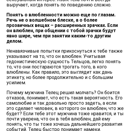
выручает, когда понять по поведению сложно.
Понять о влюбленности можно еще по глазам.
Речь не о волшебном блеске, а о более
прозаичных вещах – расширенных зрачках. Если
он влюблен, при общении с тобой зрачки будут
явно шире, чем при занятии каким-то другим
делом.
Ненавязчивые попытки прикоснуться к тебе также
указывают на то, что он влюблен. Учитывая
гедонистическую сущность Тельцов, легко понять
то, что они постараются трогать того, в кого
влюблены. Как правило, это выглядит как дань
этикету, но более продолжительно и с большим
усилием.
Почему мужчина Телец решил молчать? Он боится
отказов, понимает, что есть такая вероятность. Его
самолюбие и так довольно просто задеть, а если
это сделает человек, в которого он влюблен, что же
будет? Если тебе этот мужчина тоже нравится, и ты
почти уверена, что он в тебя влюблен, дай ему
понять, что ты тоже хочешь дальнейшего развития
событий. Телец быстро понимает намеки.