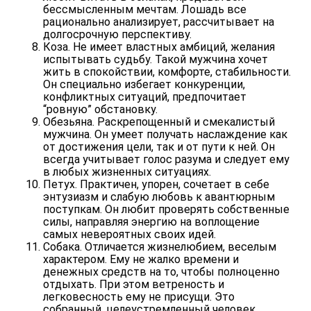
бессмысленным мечтам. Лошадь все
рационально анализирует, рассчитывает на
долгосрочную перспективу.
Коза.
Не имеет властных амбиций, желания
испытывать судьбу. Такой мужчина хочет
жить в спокойствии, комфорте, стабильности.
Он специально избегает конкуренции,
конфликтных ситуаций, предпочитает
“ровную” обстановку.
Обезьяна.
Раскрепощенный и смекалистый
мужчина. Он умеет получать наслаждение как
от достижения цели, так и от пути к ней. Он
всегда учитывает голос разума и следует ему
в любых жизненных ситуациях.
Петух.
Практичен, упорен, сочетает в себе
энтузиазм и слабую любовь к авантюрным
поступкам. Он любит проверять собственные
силы, направляя энергию на воплощение
самых невероятных своих идей.
Собака.
Отличается жизнелюбием, веселым
характером. Ему не жалко времени и
денежных средств на то, чтобы полноценно
отдыхать. При этом ветреность и
легковесность ему не присущи. Это
собранный, целеустремленный человек,