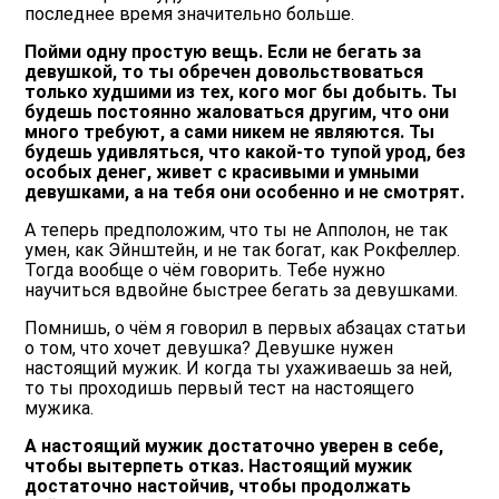
последнее время значительно больше.
Пойми одну простую вещь. Если не бегать за
девушкой, то ты обречен довольствоваться
только худшими из тех, кого мог бы добыть. Ты
будешь постоянно жаловаться другим, что они
много требуют, а сами никем не являются. Ты
будешь удивляться, что какой-то тупой урод, без
особых денег, живет с красивыми и умными
девушками, а на тебя они особенно и не смотрят.
А теперь предположим, что ты не Апполон, не так
умен, как Эйнштейн, и не так богат, как Рокфеллер.
Тогда вообще о чём говорить. Тебе нужно
научиться вдвойне быстрее бегать за девушками.
Помнишь, о чём я говорил в первых абзацах статьи
о том, что хочет девушка? Девушке нужен
настоящий мужик. И когда ты ухаживаешь за ней,
то ты проходишь первый тест на настоящего
мужика.
А настоящий мужик достаточно уверен в себе,
чтобы вытерпеть отказ. Настоящий мужик
достаточно настойчив, чтобы продолжать