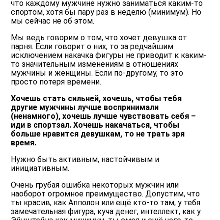
что каждому мужчине нужно заниматься каким-то
спортом, хотя бы пару раз в неделю (минимум). Но
мы сейчас не об этом.
Мы ведь говорим о том, что хочет девушка от
парня. Если говорит о них, то за редчайшим
исключением накачка фигуры не приводит к каким-
то значительным изменениям в отношениях
мужчины и женщины. Если по-другому, то это
просто потеря времени.
Хочешь стать сильней, хочешь, чтобы тебя
другие мужчины лучше воспринимали
(ненамного), хочешь лучше чувствовать себя –
иди в спортзал. Хочешь накачаться, чтобы
больше нравится девушкам, то не трать зря
время.
Нужно быть активным, настойчивым и
инициативным.
Очень грубая ошибка некоторых мужчин или
наоборот огромное преимущество. Допустим, что
ты красив, как Апполон или ещё кто-то там, у тебя
замечательная фигура, куча денег, интеллект, как у