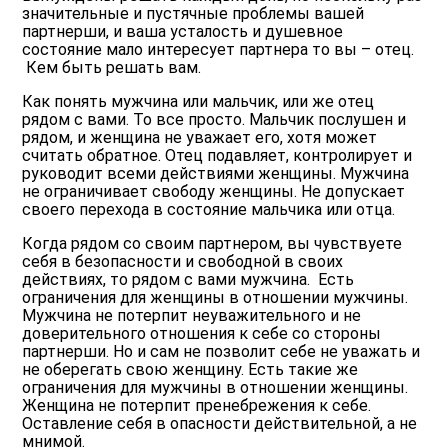
значительные и пустячные проблемы вашей
партнерши, и ваша усталость и душевное
состояние мало интересует партнера то вы – отец.
Кем быть решать вам.
Как понять мужчина или мальчик, или же отец
рядом с вами. То все просто. Мальчик послушен и
рядом, и женщина не уважает его, хотя может
считать обратное. Отец подавляет, контролирует и
руководит всеми действиями женщины. Мужчина
не ограничивает свободу женщины. Не допускает
своего перехода в состояние мальчика или отца.
Когда рядом со своим партнером, вы чувствуете
себя в безопасности и свободной в своих
действиях, то рядом с вами мужчина. Есть
ограничения для женщины в отношении мужчины.
Мужчина не потерпит неуважительного и не
доверительного отношения к себе со стороны
партнерши. Но и сам не позволит себе не уважать и
не оберегать свою женщину. Есть такие же
ограничения для мужчины в отношении женщины.
Женщина не потерпит пренебрежения к себе.
Оставление себя в опасности действительной, а не
мнимой.