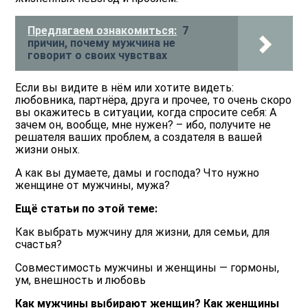
Предлагаем ознакомиться:
7
причин, почему мужчина не
говорит о своих чувствах
Если вы видите в нём или хотите видеть:
любовника, партнёра, друга и прочее, то очень скоро
вы окажитесь в ситуации, когда спросите себя: А
зачем он, вообще, мне нужен? – ибо, получите не
решателя ваших проблем, а создателя в вашей
жизни оных.
А как вы думаете, дамы и господа? Что нужно
женщине от мужчины, мужа?
Ещё статьи по этой теме:
Как выбрать мужчину для жизни, для семьи, для
счастья?
Совместимость мужчины и женщины — гормоны,
ум, внешность и любовь
Как мужчины выбирают женщин? Как женщины