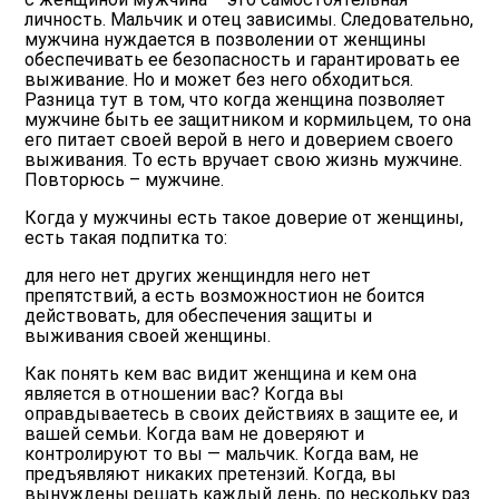
личность. Мальчик и отец зависимы. Следовательно,
мужчина нуждается в позволении от женщины
обеспечивать ее безопасность и гарантировать ее
выживание. Но и может без него обходиться.
Разница тут в том, что когда женщина позволяет
мужчине быть ее защитником и кормильцем, то она
его питает своей верой в него и доверием своего
выживания. То есть вручает свою жизнь мужчине.
Повторюсь – мужчине.
Когда у мужчины есть такое доверие от женщины,
есть такая подпитка то:
для него нет других женщиндля него нет
препятствий, а есть возможностион не боится
действовать, для обеспечения защиты и
выживания своей женщины.
Как понять кем вас видит женщина и кем она
является в отношении вас? Когда вы
оправдываетесь в своих действиях в защите ее, и
вашей семьи. Когда вам не доверяют и
контролируют то вы — мальчик. Когда вам, не
предъявляют никаких претензий. Когда, вы
вынуждены решать каждый день, по нескольку раз