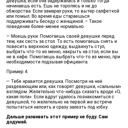
девушка, если она задержалась и только тогда
начинаешь есть. Ешь не торопясь и не до
обжорства. Если замарал руки, то вытер салфеткой
или помыл. Во время еды стараешься
поддерживать беседу с женщиной. – Такое
поведение более-менее нормально.
— Моешь руки. Помогаешь своей девушке перед
тем, как сесть за стол. То есть помогаешь снять и
повесить верхнюю одежду, выдвинуть стул,
выбрать что-то из меню, накрыть на стол, если вы
не в кафе. Помогаешь выбрать что-то из меню, при
необходимости подзывая официанта.
Пример 4.
— Тебе нравится девушка. Посмотри на неё
раздевающим или, как говорят девушки, «сальным»
взглядом. Желательно что-нибудь сказать вроде «О,
какая попа». Если вдруг удалось познакомиться с
девушкой, то желательно на первой же встрече
попытаться напоить и сразу залезть под юбку.
Дальше развивать этот пример не буду. Сам
додумай.