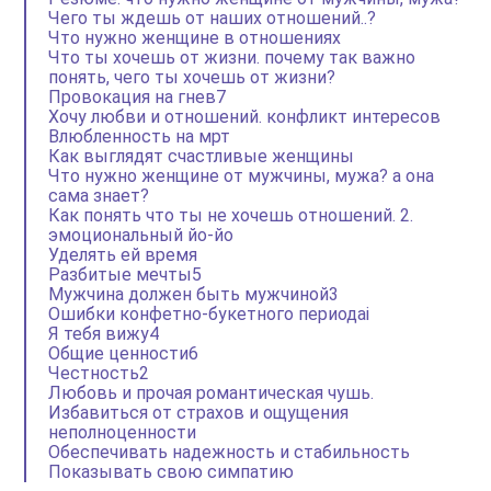
Чего ты ждешь от наших отношений..?
Что нужно женщине в отношениях
Что ты хочешь от жизни. почему так важно
понять, чего ты хочешь от жизни?
Провокация на гнев7
Хочу любви и отношений. конфликт интересов
Влюбленность на мрт
Как выглядят счастливые женщины
Что нужно женщине от мужчины, мужа? а она
сама знает?
Как понять что ты не хочешь отношений. 2.
эмоциональный йо-йо
Уделять ей время
Разбитые мечты5
Мужчина должен быть мужчиной3
Ошибки конфетно-букетного периодаi
Я тебя вижу4
Общие ценности6
Честность2
Любовь и прочая романтическая чушь.
Избавиться от страхов и ощущения
неполноценности
Обеспечивать надежность и стабильность
Показывать свою симпатию