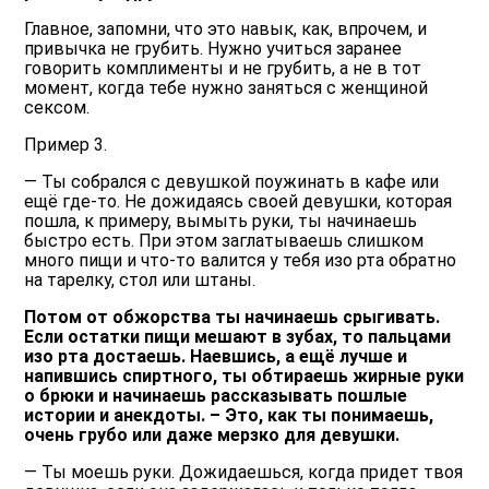
Главное, запомни, что это навык, как, впрочем, и
привычка не грубить. Нужно учиться заранее
говорить комплименты и не грубить, а не в тот
момент, когда тебе нужно заняться с женщиной
сексом.
Пример 3.
— Ты собрался с девушкой поужинать в кафе или
ещё где-то. Не дожидаясь своей девушки, которая
пошла, к примеру, вымыть руки, ты начинаешь
быстро есть. При этом заглатываешь слишком
много пищи и что-то валится у тебя изо рта обратно
на тарелку, стол или штаны.
Потом от обжорства ты начинаешь срыгивать.
Если остатки пищи мешают в зубах, то пальцами
изо рта достаешь. Наевшись, а ещё лучше и
напившись спиртного, ты обтираешь жирные руки
о брюки и начинаешь рассказывать пошлые
истории и анекдоты. – Это, как ты понимаешь,
очень грубо или даже мерзко для девушки.
— Ты моешь руки. Дожидаешься, когда придет твоя