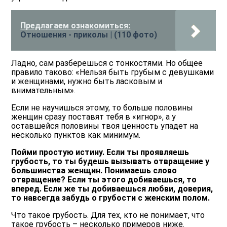
Предлагаем ознакомиться:
Отношения - приколы | (110 фото)
Ладно, сам разберешься с тонкостями. Но общее
правило таково: «Нельзя быть грубым с девушками
и женщинами, нужно быть ласковым и
внимательным».
Если не научишься этому, то больше половины
женщин сразу поставят тебя в «игнор», а у
оставшейся половины твоя ценность упадет на
несколько пунктов как минимум.
Пойми простую истину. Если ты проявляешь
грубость, то ты будешь вызывать отвращение у
большинства женщин. Понимаешь слово
отвращение? Если ты этого добиваешься, то
вперед. Если же ты добиваешься любви, доверия,
то навсегда забудь о грубости с женским полом.
Что такое грубость. Для тех, кто не понимает, что
такое грубость – несколько примеров ниже.