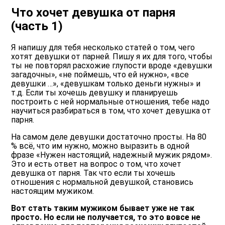
Что хочет девушка от парня
(часть 1)
Я напишу для тебя несколько статей о том, чего
хотят девушки от парней. Пишу я их для того, чтобы
ты не повторял расхожие глупости вроде «девушки
загадочны», «не поймешь, что ей нужно», «все
девушки …», «девушкам только деньги нужны» и
т.д. Если ты хочешь девушку и планируешь
построить с ней нормальные отношения, тебе надо
научиться разбираться в том, что хочет девушка от
парня.
На самом деле девушки достаточно просты. На 80
% всё, что им нужно, можно выразить в одной
фразе «Нужен настоящий, надежный мужик рядом».
Это и есть ответ на вопрос о том, что хочет
девушка от парня. Так что если ты хочешь
отношения с нормальной девушкой, становись
настоящим мужиком.
Вот стать таким мужиком бывает уже не так
просто. Но если не получается, то это вовсе не