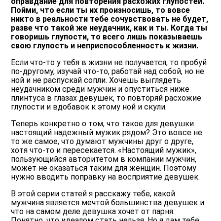
оправдание для повторения расхожих глупостей.
Пойми, что если ты их произносишь, то вовсе
никто в реальности тебе сочувствовать не будет,
разве что такой же неудачник, как и ты. Когда ты
говоришь глупости, то всего лишь показываешь
свою глупость и неприспособленность к жизни.
Если что-то у тебя в жизни не получается, то пробуй
по-другому, изучай что-то, работай над собой, но не
ной и не распускай сопли. Хочешь выглядеть
неудачником среди мужчин и опуститься ниже
плинтуса в глазах девушек, то повторяй расхожие
глупости и вдобавок к этому ной и скули.
Теперь конкретно о том, что такое для девушки
настоящий надежный мужик рядом? Это вовсе не
то же самое, что думают мужчины друг о друге,
хотя что-то и пересекается. «Настоящий мужик»,
пользующийся авторитетом в компании мужчин,
может не оказаться таким для женщин. Поэтому
нужно вводить поправку на восприятие девушек.
В этой серии статей я расскажу тебе, какой
мужчина является мечтой большинства девушек и
что на самом деле девушка хочет от парня.
Понятно, что идеалом стать нельзя. Но я дам тебе