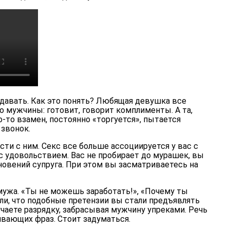
отдавать. Как это понять? Любящая девушка все
о мужчины: готовит, говорит комплименты. А та,
о-то взамен, постоянно «торгуется», пытается
звонок.
сти с ним. Секс все больше ассоциируется у вас с
с удовольствием. Вас не пробирает до мурашек, вы
новений супруга. При этом вы засматриваетесь на
мужа. «Ты не можешь заработать!», «Почему ты
ли, что подобные претензии вы стали предъявлять
чаете разрядку, забрасывая мужчину упреками. Речь
ивающих фраз. Стоит задуматься.