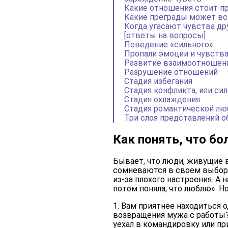
Какие отношения стоит п
Какие преграды может вст
Когда угасают чувства дру
[ответы на вопросы]
Поведение «сильного»
Пропали эмоции и чувств
Развитие взаимоотношен
Разрушение отношений
Стадия избегания
Стадия конфликта, или си
Стадия охлаждения
Стадия романтической лю
Три слоя представлений о
Как понять, что б
Бывает, что люди, живущие 
сомневаются в своем выборе
из-за плохого настроения. А н
потом поняла, что люблю». Н
1. Вам приятнее находиться 
возвращения мужа с работы? 
уехал в командировку или пр