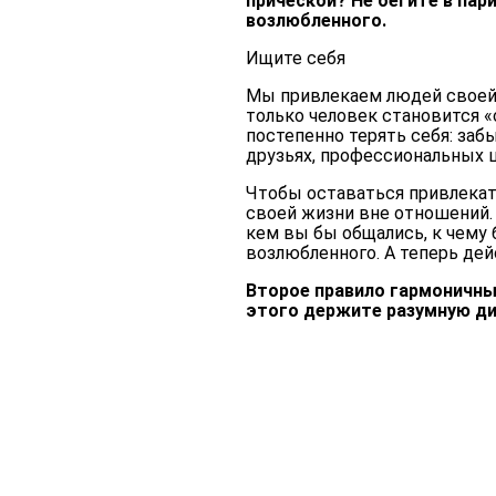
прической? Не бегите в па
возлюбленного.
Ищите себя
Мы привлекаем людей своей
только человек становится «
постепенно терять себя: заб
друзьях, профессиональных ц
Чтобы оставаться привлекат
своей жизни вне отношений.
кем вы бы общались, к чему 
возлюбленного. А теперь дей
Второе правило гармоничных
этого держите разумную ди