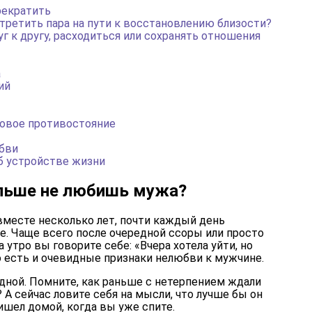
рекратить
ретить пара на пути к восстановлению близости?
г к другу, расходиться или сохранять отношения
а
ий
ловое противостояние
бви
б устройстве жизни
ольше не любишь мужа?
вместе несколько лет, почти каждый день
. Чаще всего после очередной ссоры или просто
а утро вы говорите себе: «Вчера хотела уйти, но
о есть и очевидные признаки нелюбви к мужчине.
одной. Помните, как раньше с нетерпением ждали
А сейчас ловите себя на мысли, что лучше бы он
ишел домой, когда вы уже спите.