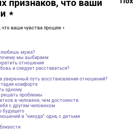
Пох
х признаков, что ваши
и ⋆
е любишь мужа?
и почему мы выбираем
екратить отношения
юбовь и следует расставаться?
а уверенный путь восстановления отношений?
стадия комфорта
ть одному
ь решать проблемы
атков в человеке, чем достоинств
ебя с другим человеком
о будущего
ошений в “никуда”: одна, с детьми
 близости