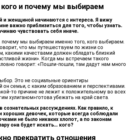
 кого и почему мы выбираем
и женщиной начинаются с интереса. Я вижу
и мне важно приблизиться для того, чтобы узнать.
начинаю чувствовать себя иначе.
 почему мы выбираем именно того, кого выбираем.
говорит, что мы путешествуем по жизни со
м, какими качествами должен обладать близкий
астливой жизни». Когда мы встречаем такого
 словно говорит: «Пошли-пошли, там дадут нам много
выбор. Это не социальные ориентиры
й он семьи, с каким образованием и перспективами.
акой-то причине не лежит к положительному во всех
этим хулиганом»готова убежать на край света.
 в сознательных рассуждениях. Как правило, к
 и хороших девочек, которые всегда соблюдали
чками не было никаких хлопот, а по законам
пару она будет искать… кого?
ужно прекратить отношения