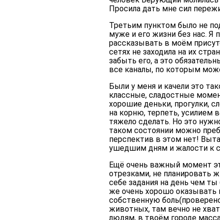
Просила дать мне сил переж
Третьим пунктом было не по
муже и его жизни без нас. Я
рассказывать в моём присутс
сетях не заходила на их стра
забыть его, а это обязатель
все каналы, по которым мож
Были у меня и качели это та
классные, сладостные момен
хорошие деньки, прогулки, с
на корню, терпеть, усилием 
тяжело сделать. Но это нужн
таком состоянии можно преб
перспектив в этом нет! Выта
ушедшим дням и жалости к 
Ещё очень важный момент эт
отрезками, не планировать жи
себе задания на день чем ты 
же очень хорошо оказывать 
собственную боль(проверено
животных, там вечно не хва
людям, в твоём городе масс