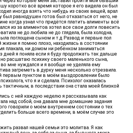
я через которые меня заставил пройти мой бывший
шу коротко всё время которое я его видела он был
ходил иногда взять что нибудь из своих вещей, врал
ну был равнодушен готов был отказаться от него, не
чине когда узнал что придётся платить алименты всё
вался из за алиментов хотел все свои долги повесить
оватила не до любила не до глядела, была холодна,
была поглощена сыном и т.д Развод и первые пол
й жизни я помню плохо, находилась в состоянии
мя плакала, ни домом ни ребёнком заниматься
из дней я поняла если я буду продолжать так дальше
одно расшатаю психику своего маленького сына,
во мне нуждался и я вообще не уделяла ему
ива загреметь в дурку меня несколько отрезвила.
бой первым пунктом в моём выздоровлении было
сихолога, что я и сделала. Психолог оказалась
 тактичным, в последствии она стала моей близкой
ись с ней каждую неделю я рассказывала как
тала над собой, она давала мне домашние задания
ого говорили о моём внутреннем состоянии о тех
делить больше всего времени, в моём случае это
жить развал нашей семьи это молитва. Я как
каждый день за себя за сына, за бывшего мужа.