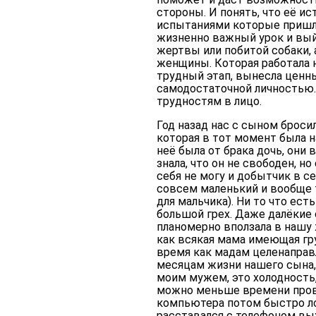
стороны. И понять, что её ис
испытаниями которые пришли 
жизненно важный урок и выйт
жертвы или побитой собаки, 
женщины. Которая работала 
трудный этап, вынесла ценны
самодостаточной личностью.
трудностям в лицо.
Год назад нас с сыном броси
которая в тот момент была 
неё была от брака дочь, они
знала, что он не свободен, н
себя не могу и добытчик в с
совсем маленький и вообще 
для мальчика). Ни то что ес
большой грех. Даже далёкие 
планомерно вползала в нашу 
как всякая мама имеющая гр
время как мадам целенаправ
месяцам жизни нашего сына,
моим мужем, это холодность,
можно меньше времени прово
компьютера потом быстро лож
расставался с телефоном вых