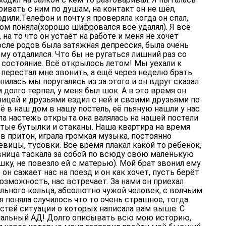
ивать с ним по душам, на контакт он не шёл,
дили.Телефон и почту я проверяла когда он спал,
том поняла(хорошо шифровался всё удалял). Я всё
на то что он устаёт на работе и меня не хочет
после родов была затяжная депрессия, была очень
ому отдалился. Что бы не ругаться лишний раз со
 состояние. Всё открылось летом! Мы уехали к
н перестал мне звонить, а ещё через неделю брать
онилась мы поругались из за этого и он вдруг сказал
долго терпел, у меня был шок. А в это время он
ицей и друзьями ездил с ней и своими друзьями по
её в наш дом в нашу постель, её пьяную нашли у нас
ла настежь открыта она валялась на нашей постели
ытые бутылки и стаканы. Наша квартира на время
в притон, играла громкая музыка, постоянно
вицы, тусовки. Всё время плакал какой то ребёнок,
ница таскала за собой по всюду свою маленькую
ку, не повезло ей с матерью). Мой брат звонил ему
он сажает нас на поезд и он как хочет, пусть берёт
озможность, нас встречает. За нами он приехал
ального кольца, абсолютно чужой человек, с волчьим
я поняла случилось что то очень страшное, тогда
остей ситуации о которых написала вам выше. С
ональный АД! Долго описывать всю мою историю,