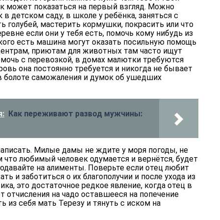
к может показаться на первый взгляд. Можно
 в детском саду, в школе у ребёнка, заняться с
ь голубей, мастерить кормушки, покрасить или что
еревне если они у тебя есть, помочь кому нибудь из
 кого есть машина могут оказать посильную помощь
ентрам, приютам для животных там часто ищут
мочь с перевозкой, в домах малютки требуются
овь она постоянно требуется и никогда не бывает
 в болоте саможаления и думок об ушедших
:
Как переживают развод мужчины:
аписать. Милые дамы не ждите у моря погоды, не
м что любимый человек одумается и вернётся, будет
одавайте на алименты. Поверьте если отец любит
ть и заботиться о их благополучии и после ухода из
ика, это достаточное редкое явление, когда отец в
т отчисления на чадо оставшееся на попечение
ь из себя мать Терезу и тянуть с иском на