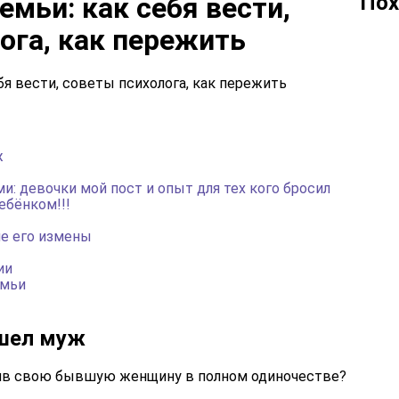
Пох
емьи: как себя вести,
ога, как пережить
ж
и: девочки мой пост и опыт для тех кого бросил
ебёнком!!!
ле его измены
ии
емьи
ушел муж
вив свою бывшую женщину в полном одиночестве?