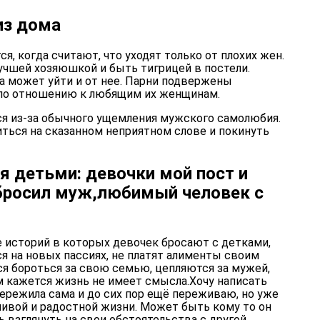
из дома
, когда считают, что уходят только от плохих жен.
учшей хозяюшкой и быть тигрицей в постели.
а может уйти и от нее. Парни подвержены
по отношению к любящим их женщинам.
ся из-за обычного ущемления мужского самолюбия.
иться на сказанном неприятном слове и покинуть
я детьми: девочки мой пост и
 бросил муж,любимый человек с
е историй в которых девочек бросают с детками,
я на новых пассиях, не платят алименты своим
я бороться за свою семью, цепляются за мужей,
м кажется жизнь не имеет смысла.Хочу написать
ережила сама и до сих пор ещё переживаю, но уже
ливой и радостной жизни. Может быть кому то он
 взглянуть на свои обстоятельства с другой