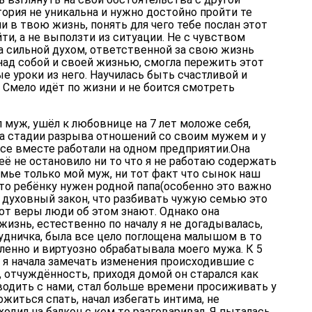
тория не уникальна и нужно достойно пройти те
в твою жизнь, понять для чего тебе послан этот
и, а не выползти из ситуации. Не с чувством
а сильной духом, ответственной за свою жизнь
над собой и своей жизнью, смогла пережить этот
е уроки из него. Научилась быть счастливой и
 Смело идёт по жизни и не боится смотреть
л муж, ушёл к любовнице на 7 лет моложе себя,
на стадии разрыва отношений со своим мужем и у
 все вместе работали на одном предприятии.Она
о её не остановило ни то что я не работаю содержать
емье только мой муж, ни тот факт что сынок наш
то ребёнку нужен родной папа(особенно это важно
ть духовный закон, что разбивать чужую семью это
от веры люди об этом знают. Однако она
жизнь, естественно по началу я не догадывалась,
удничка, была все цело поглощена малышом в то
ленно и виртуозно обрабатывала моего мужа. К 5
 я начала замечать изменения происходившие с
 отчуждённость, приходя домой он старался как
дить с нами, стал больше времени просиживать у
иться спать, начал избегать интима, не
одил на балкон с кем то разговаривал. Я пыталась