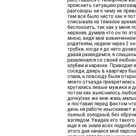
прояснить ситуацию разговар
разговоры ни к чему не приво
там всё было чисто как я по
списывала на тяжёлое время, 
беспокоить, так как у меня 
нервная, думала что он по эт
мною, видя моё взвинченное
родителям, недели через 2 о
трубки, когда я до него дозв
давай разведёмся, я слишком 
развлекался со своей любовн
клубам и караоке. Приводил 
соседи, дверь в квартиру бы
спала, а повсюду были откр
моего отъезда превратилась 
крутились левые мужики и де
потом как выяснилось любов
дочку(как же мне жаль малыш
и поставил перед фактом что 
день на работе изыскивает в
пьяный, холодный, без обруч
взглядом. Увидев его такого 
ещё я не знала всех подробн
этого дня начался мой перс