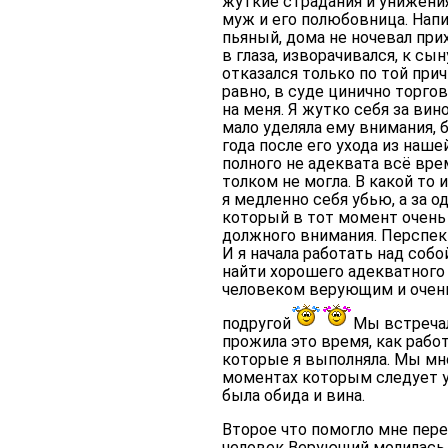
жуткие страдания и унижени
муж и его полюбовница. Напи
пьяный, дома не ночевал при
в глаза, изворачивался, к сы
отказался только по той при
равно, в суде цинично торго
на меня. Я жутко себя за вин
мало уделяла ему внимания, 
года после его ухода из наше
полного не адеквата всё вре
толком не могла. В какой то 
я медленно себя убью, а за 
который в тот момент очень 
должного внимания. Перспект
И я начала работать над со
найти хорошего адекватного п
человеком верующим и очень
подругой
Мы встречал
прожила это время, как рабо
которые я выполняла. Мы мн
моментах которым следует у
была обида и вина.
Второе что помогло мне пере
человек Верующий молилась 