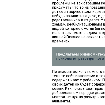
проблемы не так страшны ка
придумать что то на праздник
детьми творчеством, кормит
нибудь починить на даче, в д
родственников в их делах. У
храмам, реабилитационным ц
людей которые смогли бы по
волонтёры, можно сдавать кр
лишней.Главное не закисать
временах.
Предлагаем ознакомиться
психология разведенного
По алиментам хочу немного н
тешьте себя иллюзиями о то
содержать вас с ребёнком. П
своих детей он будет содержа
семьи. Как показывает практ
добровольном порядке делае
матери, не нужно разыгрыват
алименты.