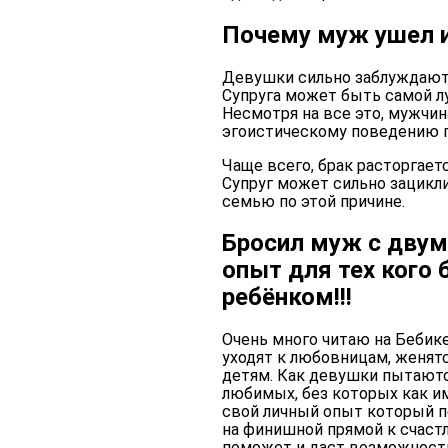
Почему муж ушел 
Девушки сильно заблуждаются
Супруга может быть самой л
Несмотря на все это, мужчин
эгоистическому поведению 
Чаще всего, брак расторгает
Супруг может сильно зацикл
семью по этой причине.
Бросил муж с двум
опыт для тех кого
ребёнком!!!
Очень много читаю на Бебик
уходят к любовницам, женятс
детям. Как девушки пытаютс
любимых, без которых как и
свой личный опыт который п
на финишной прямой к счаст
поможет и даст возможность