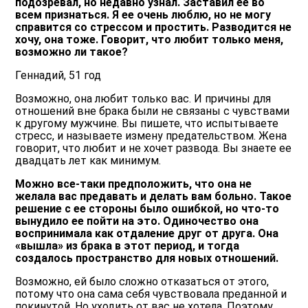
подозревал, но недавно узнал. Заставил ее во
всем признаться. Я ее очень люблю, но не могу
справится со стрессом и простить. Разводится не
хочу, она тоже. Говорит, что любит только меня,
возможно ли такое?
Геннадий, 51 год
Возможно, она любит только вас. И причины для
отношений вне брака были не связаны с чувствами
к другому мужчине. Вы пишете, что испытываете
стресс, и называете измену предательством. Жена
говорит, что любит и не хочет развода. Вы знаете ее
двадцать лет как минимум.
Можно все-таки предположить, что она не
желала вас предавать и делать вам больно. Такое
решение с ее стороны было ошибкой, но что-то
вынудило ее пойти на это. Одиночество она
воспринимала как отдаление друг от друга. Она
«вышла» из брака в этот период, и тогда
создалось пространство для новых отношений.
Возможно, ей было сложно отказаться от этого,
потому что она сама себя чувствовала преданной и
покинутой. Но уходить от вас не хотела. Поэтому