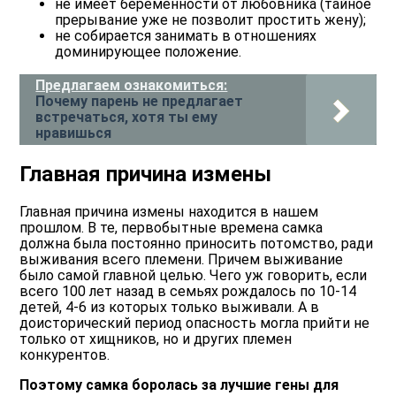
не имеет беременности от любовника (тайное
прерывание уже не позволит простить жену);
не собирается занимать в отношениях
доминирующее положение.
Предлагаем ознакомиться:
Почему парень не предлагает
встречаться, хотя ты ему
нравишься
Главная причина измены
Главная причина измены находится в нашем
прошлом. В те, первобытные времена самка
должна была постоянно приносить потомство, ради
выживания всего племени. Причем выживание
было самой главной целью. Чего уж говорить, если
всего 100 лет назад в семьях рождалось по 10-14
детей, 4-6 из которых только выживали. А в
доисторический период опасность могла прийти не
только от хищников, но и других племен
конкурентов.
Поэтому самка боролась за лучшие гены для