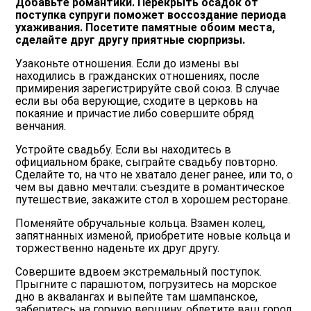
Добавьте романтики. Перекрыть осадок от
поступка супруги поможет воссоздание периода
ухаживания. Посетите памятные обоим места,
сделайте друг другу приятные сюрпризы.
Узаконьте отношения. Если до измены вы
находились в гражданских отношениях, после
примирения зарегистрируйте свой союз. В случае
если вы оба верующие, сходите в церковь на
покаяние и причастие либо совершите обряд
венчания.
Устройте свадьбу. Если вы находитесь в
официальном браке, сыграйте свадьбу повторно.
Сделайте то, на что не хватало денег ранее, или то, о
чем вы давно мечтали: съездите в романтическое
путешествие, закажите стол в хорошем ресторане.
Поменяйте обручальные кольца. Взамен колец,
запятнанных изменой, приобретите новые кольца и
торжественно наденьте их друг другу.
Совершите вдвоем экстремальный поступок.
Прыгните с парашютом, погрузитесь на морское
дно в аквалангах и выпейте там шампанское,
заберитесь на горную вершину, облетите ваш город