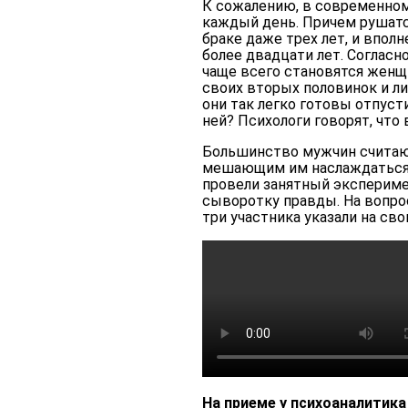
К сожалению, в современно
каждый день. Причем рушатс
браке даже трех лет, и впол
более двадцати лет. Согласн
чаще всего становятся женщ
своих вторых половинок и ли
они так легко готовы отпус
ней? Психологи говорят, что 
Большинство мужчин считают
мешающим им наслаждаться 
провели занятный экспериме
сыворотку правды. На вопрос
три участника указали на сво
На приеме у психоаналитика