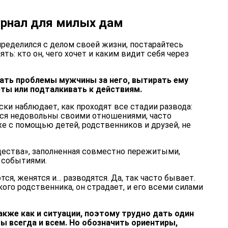
урнал для милых дам
ределился с делом своей жизни, постарайтесь
ть: кто он, чего хочет и каким видит себя через
ть проблемы мужчины за него, вытирать ему
еты или подталкивать к действиям.
ски наблюдает, как проходят все стадии развода:
тся недовольны своими отношениями, часто
же с помощью детей, родственников и друзей, не
ества», заполненная совместно пережитыми,
 событиями.
я, женятся и… разводятся. Да, так часто бывает.
кого родственника, он страдает, и его всеми силами
акже как и ситуации, поэтому трудно дать один
ы всегда и всем. Но обозначить ориентиры,