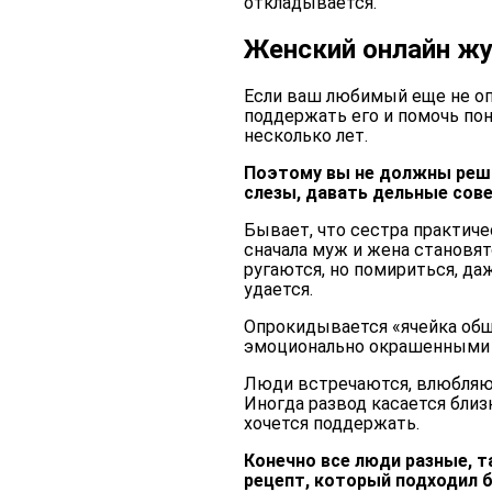
откладывается.
Женский онлайн ж
Если ваш любимый еще не оп
поддержать его и помочь поня
несколько лет.
Поэтому вы не должны реша
слезы, давать дельные сов
Бывает, что сестра практиче
сначала муж и жена становя
ругаются, но помириться, да
удается.
Опрокидывается «ячейка общ
эмоционально окрашенными
Люди встречаются, влюбляютс
Иногда развод касается близ
хочется поддержать.
Конечно все люди разные, т
рецепт, который подходил б