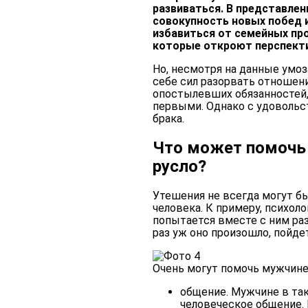
развиваться. В представле
совокупность новых побед 
избавиться от семейных пр
которые откроют перспекти
Но, несмотря на данные умо
себе сил разорвать отношени
опостылевших обязанностей, 
первыми. Однако с удоволь
брака.
Что может помочь 
русло?
Утешения не всегда могут б
человека. К примеру, психол
попытается вместе с ним раз
раз уж оно произошло, пойдет
Очень могут помочь мужчин
общение
. Мужчине в та
человеческое общение. 