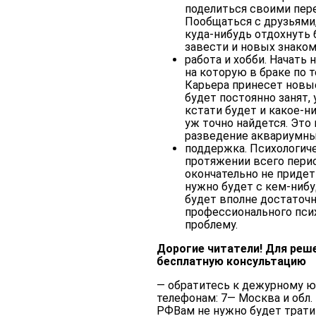
поделиться своими пер
Пообщаться с друзьями
куда-нибудь отдохнуть 
завести и новых знаком
работа и хобби
. Начать
на которую в браке по 
Карьера принесет новы
будет постоянно занят,
кстати будет и какое-ни
уж точно найдется. Это
разведение аквариумны
поддержка
. Психологи
протяжении всего перио
окончательно не придет
нужно будет с кем-нибу
будет вполне достаточн
профессионального пси
проблему.
Дорогие читатели! Для реш
бесплатную консультацию
— обратитесь к дежурному юр
телефонам: 7— Москва и обл.
РФВам не нужно будет трат