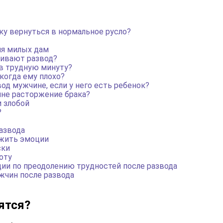
у вернуться в нормальное русло?
ля милых дам
ивают развод?
в трудную минуту?
когда ему плохо?
од мужчине, если у него есть ребенок?
ине расторжение брака?
и злобой
?
азвода
ежить эмоции
ски
оту
ии по преодолению трудностей после развода
жчин после развода
ятся?