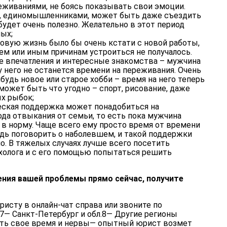
еживаниями, не боясь показывать свои эмоции.
, единомышленниками, может быть даже съездить
будет очень полезно. Желательно в этот период
ых;
 новую жизнь было бы очень кстати с новой работы,
тем или иным причинам устроиться не получалось.
е впечатления и интересные знакомства – мужчина
 у него не останется времени на переживания. Очень
будь новое или старое хобби – время на него теперь
 может быть что угодно – спорт, рисование, даже
х рыбок;
ческая поддержка может понадобиться на
да отвыкания от семьи, то есть пока мужчина
 в норму. Чаще всего ему просто время от времени
дь поговорить о наболевшем, и такой поддержки
о. В тяжелых случаях лучше всего посетить
холога и с его помощью попытаться решить
ения вашей проблемы прямо сейчас, получите
исту в онлайн-чат справа или звоните по
 7— Санкт-Петербург и обл.8— Другие регионы
ить свое время и нервы— опытный юрист возмет