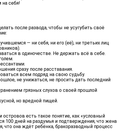
 на себя!
делать после развода, чтобы не усугубить своё
ие:
учившемся — ни себя, ни его (её), ни третьих лиц
овников).
аваться в одиночестве. Не держать всё в себе.
голем.
рессантами.
шения сразу после расставания.
ловаться всем подряд на свою судьбу.
ошлое, не унижаться, не просить дать последний
транением грязных слухов о своей прошлой
усной, но вредной пищей.
и островов есть такое понятие, как «условный
тся 100 дней на раздумья и подтверждения, что жена
я, что она ждёт ребёнка, бракоразводный процесс