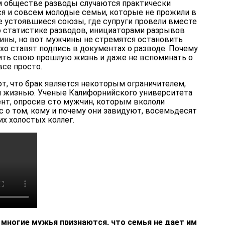
м обществе разводы случаются практически
я и совсем молодые семьи, которые не прожили в
не устоявшиеся союзы, где супруги провели вместе
о статистике разводов, инициаторами разрывов
ины, но вот мужчины не стремятся остановить
хо ставят подпись в документах о разводе. Почему
тить свою прошлую жизнь и даже не вспоминать о
все просто.
, что брак является некоторым ограничителем,
жизнью. Ученые Калифорнийского университета
нт, опросив сто мужчин, которым вкололи
 о том, кому и почему они завидуют, восемьдесят
их холостых коллег.
 многие мужья признаются, что семья не дает им