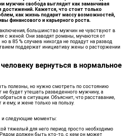
нии мужчин свобода выглядит как заманчивая
и достижений. Кажется, что стоит только
облем, как жизнь подарит массу возможностей,
вы финансового и карьерного роста.
заключения, большинство мужчин не чувствуют в
я с женой. Они заводят романы, мучаются от
но в 85 % случаев никогда не подадут на развод
ствием поддержат инициативу жены о расторжении
человеку вернуться в нормальное
ыть полезны, но нужно смотреть по состоянию
ог не будет утешать разведенного мужчину, а
обраться в ситуации. Объяснит, что расставание,
 и ему, и жене только на пользу.
е и следующие моменты:
кой тяжелый для него период просто необходимо
Рядом должен быть кто-то, с кем он может