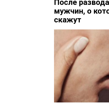
После развод
мужчин, о кот
скажут