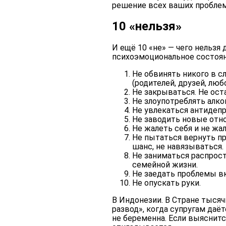
решение всех ваших проблем
10 «нельзя»
И ещё 10 «не» — чего нельзя 
психоэмоциональное состоян
Не обвинять никого в сл
(родителей, друзей, люб
Не закрываться. Не ост
Не злоупотреблять алко
Не увлекаться антидеп
Не заводить новые отно
Не жалеть себя и не жа
Не пытаться вернуть пр
шанс, не навязываться.
Не заниматься распрос
семейной жизни.
Не заедать проблемы вк
Не опускать руки.
В Индонезии.
В Стране тысяч
развод», когда супругам даё
не беременна. Если выяснитс