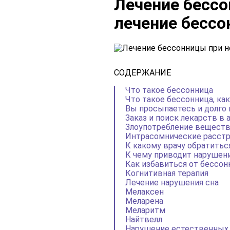
Лечение бессо
лечение бессо
СОДЕРЖАНИЕ
Что такое бессонница
Что такое бессонница, ка
Вы просыпаетесь и долго 
Заказ и поиск лекарств в 
Злоупотребление вещест
Интрасомнические расст
К какому врачу обратитьс
К чему приводит нарушен
Как избавиться от бессо
Когнитивная терапия
Лечение нарушения сна
Мелаксен
Меларена
Меларитм
Найтвелл
Нарушение естественных