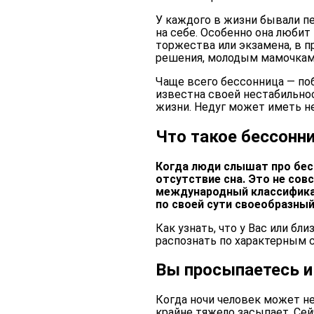
У каждого в жизни бывали п
на себе. Особенно она люби
торжества или экзамена, в 
решения, молодым мамочкам
Чаще всего бессонница — по
известна своей нестабильно
жизни. Недуг может иметь н
Что такое бессонн
Когда люди слышат про бесс
отсутствие сна. Это не сов
международный классификат
по своей сути своеобразный
Как узнать, что у Вас или бл
распознать по характерным 
Вы просыпаетесь и
Когда ночи человек может не
крайне тяжело засыпает. Сей