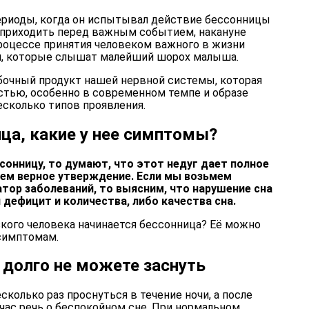
ериоды, когда он испытывал действие бессонницы
т приходить перед важным событием, накануне
процессе принятия человеком важного в жизни
, которые слышат малейший шорох малыша.
бочный продукт нашей нервной системы, которая
стью, особенно в современном темпе и образе
есколько типов проявления.
ица, какие у нее симптомы?
онницу, то думают, что этот недуг дает полное
сем верное утверждение. Если мы возьмем
ор заболеваний, то выясним, что нарушение сна
 дефицит и количества, либо качества сна.
изкого человека начинается бессонница? Её можно
симптомам.
 долго не можете заснуть
сколько раз проснуться в течение ночи, а после
час речь о беспокойном сне. При нормальном