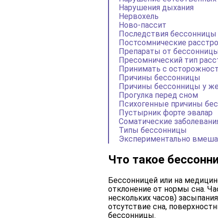
Нарушения дыхания
Нервохель
Ново-пассит
Последствия бессонницы
Постсомнические расстр
Препараты от бессонницы
Пресомнический тип расс
Принимать с осторожнос
Причины бессонницы
Причины бессонницы у ж
Прогулка перед сном
Психогенные причины бе
Пустырник форте эвалар
Соматические заболевани
Типы бессонницы
Экспериментально вмеша
Что такое бессонн
Бессонницей или на медицин
отклонение от нормы сна. Ча
нескольких часов) засыпани
отсутствие сна, поверхностн
бессонницы.