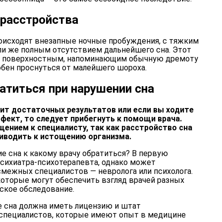
расстройства
оисходят внезапные ночные пробуждения, с тяжким
и же полным отсутствием дальнейшего сна. Этот
он поверхностным, напоминающим обычную дремоту
обен проснуться от малейшего шороха.
атиться при нарушении сна
ит достаточных результатов или если вы ходите
фект, то следует прибегнуть к помощи врача.
щением к специалисту, так как расстройство сна
риводить к истощению организма.
е сна к какому врачу обратиться? В первую
сихиатра-психотерапевта, однако может
смежных специалистов — невролога или психолога.
которые могут обеспечить взгляд врачей разных
ское обследование.
е сна должна иметь лицензию и штат
пециалистов, которые имеют опыт в медицине