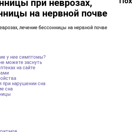
Пох
нницы при неврозах,
нницы на нервной почве
кие у нее симптомы?
не можете заснуть
аптеках на сайте
вами
ройства
я при нарушении сна
ие сна
нницы
 ритмов