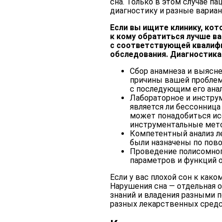
сна. Только в этом случае п
диагностику и разные вариан
Если вы ищите клинику, ко
к кому обратиться лучше в
с соответствующей квалиф
обследования. Диагностика
Сбор анамнеза и выясне
причины вашей проблем
с последующим его ана
Лабораторное и инструм
является ли бессонница
может понадобиться ис
инструментальные мето
Компетентный анализ л
были назначены по пово
Проведение полисомног
параметров и функций 
Если у вас плохой сон к как
Нарушения сна — отдельная 
знаний и владения разными 
разных лекарственных средс