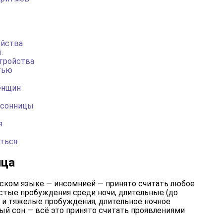
ойства
.
тройства
тью
енщин
ссонницы
я
ться
ица
ском языке — инсомнией — принято считать любое
стые пробуждения среди ночи, длительные (до
я и тяжелые пробуждения, длительное ночное
ый сон — всё это принято считать проявлениями