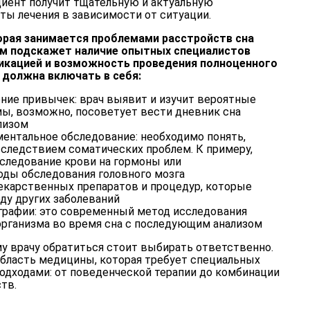
ациент получит тщательную и актуальную
ты лечения в зависимости от ситуации.
торая занимается проблемами расстройств сна
ам подскажет наличие опытных специалистов
икацией и возможность проведения полноценного
 должна включать в себя:
ние привычек: врач выявит и изучит вероятные
ы, возможно, посоветует вести дневник сна
лизом
ентальное обследование: необходимо понять,
 следствием соматических проблем. К примеру,
следование крови на гормоны или
ды обследования головного мозга
екарственных препаратов и процедур, которые
ду других заболеваний
рафии: это современный метод исследования
организма во время сна с последующим анализом
ому врачу обратиться стоит выбирать ответственно.
область медицины, которая требует специальных
подходами: от поведенческой терапии до комбинации
тв.