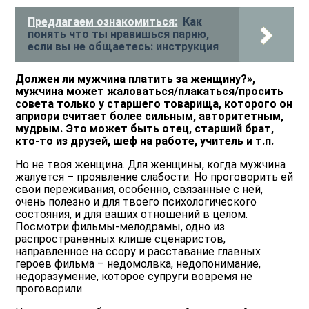
Предлагаем ознакомиться:
Как
понять что ты нравишься парню,
если вы не общаетесь: инструкция
Должен ли мужчина платить за женщину?»,
мужчина может жаловаться/плакаться/просить
совета только у старшего товарища, которого он
априори считает более сильным, авторитетным,
мудрым. Это может быть отец, старший брат,
кто-то из друзей, шеф на работе, учитель и т.п.
Но не твоя женщина. Для женщины, когда мужчина
жалуется – проявление слабости. Но проговорить ей
свои переживания, особенно, связанные с ней,
очень полезно и для твоего психологического
состояния, и для ваших отношений в целом.
Посмотри фильмы-мелодрамы, одно из
распространенных клише сценаристов,
направленное на ссору и расставание главных
героев фильма – недомолвка, недопонимание,
недоразумение, которое супруги вовремя не
проговорили.