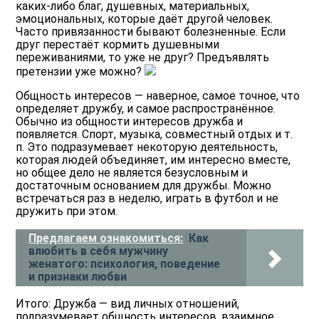
каких-либо благ, душевных, материальных,
эмоциональных, которые даёт другой человек.
Часто привязанности бывают болезненные. Если
друг перестаёт кормить душевными
переживаниями, то уже не друг? Предъявлять
претензии уже можно?
Общность интересов — наверное, самое точное, что
определяет дружбу, и самое распространённое.
Обычно из общности интересов дружба и
появляется. Спорт, музыка, совместный отдых и т.
п. Это подразумевает некоторую деятельность,
которая людей объединяет, им интересно вместе,
но общее дело не является безусловным и
достаточным основанием для дружбы. Можно
встречаться раз в неделю, играть в футбол и не
дружить при этом.
Предлагаем ознакомиться:
Как
влюбить в себя мужчину
женатого: психология, поведение
и признаки любви
Итого: Дружба — вид личных отношений,
подразумевает общность интересов, взаимное