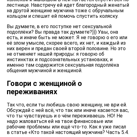
лестнице. Навстречу ей идет благородный женатый
на другой женщине мужчина тоже с обручальным
кольцом и спешит ей помочь спустить коляску.
Вы думаете, в его поступке нет сексуальной
подоплёки? Вы правда так думаете?))) Увы, она
есть, и иначе быть не может. Я не говорю о его или
её злом умысле, скорее всего, их нет, и каждый из
них верен и предан своей второй половине. Но это
не отменяет нашей природы: я говорю об
инстинктах и подсознательных установках, и
именно там содержится сексуальная подоплёка
общения мужчиной и женщиной.
Говори с женщиной о
переживаниях
Так что, если ты любишь свою женщину, не ври ей.
Обсуждай с ней всё, что так или иначе касается вас,
что ты чувствуешь и о чём переживаешь. НО! Не
надо жаловаться ей на твои финансовые или
рабочие проблемы или ещё что-то. Как я уже писал
в статье «Кто такой настоящий мужчина? Часть 5.4.