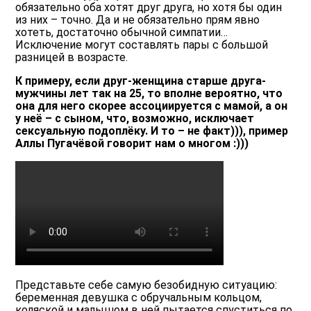
обязательно оба хотят друг друга, но хотя бы один
из них – точно. Да и не обязательно прям явно
хотеть, достаточно обычной симпатии…
Исключение могут составлять пары с большой
разницей в возрасте.
К примеру, если друг-женщина старше друга-
мужчины лет так на 25, то вполне вероятно, что
она для него скорее ассоциируется с мамой, а он
у неё – с сыном, что, возможно, исключает
сексуальную подоплёку. И то – не факт))), пример
Аллы Пугачёвой говорит нам о многом :)))
Представьте себе самую безобидную ситуацию:
беременная девушка с обручальным кольцом,
коляской и малышом в ней пытается спуститься по