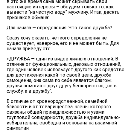
в это же время сама может скрывать свои
настоящие интересы – обсудим только то, как
вывести “на чистую воду” мужчину. Итак, десять
признаков обмана:
Для начала — определения. Что такое дружба?
Сразу хочу сказать, чёткого определения не
существует, наверное, его и не может быть. Для
начала приведу это:
«ДРУЖБА — один из видов личных отношений. В
отличие от функциональных, деловых отношений,
где один человек использует другого как средство
для достижения какой-то своей цели, дружба
самоценна, она сама по себе является благом;
друзья помогают друг другу бескорыстно, „не в
службу, а в дружбу“.
В отличие от кровнородственной, семейной
близости и от товарищества, члены которого
связаны общей принадлежностью и узами
групповой солидарности, дружба индивидуально-
избирательна, свободна и основана на взаимной
симпатии.