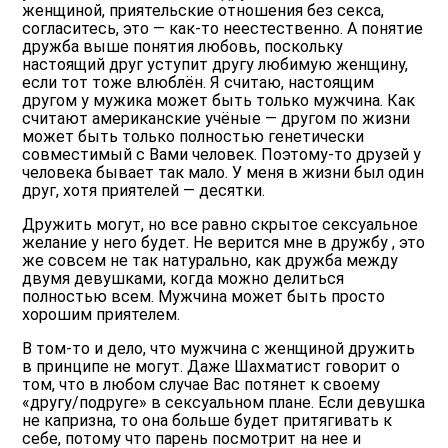
женщиной, приятельские отношения без секса,
согласитесь, это — как-то неестественно. А понятие
дружба выше понятия любовь, поскольку
настоящий друг уступит другу любимую женщину,
если тот тоже влюблён. Я считаю, настоящим
другом у мужика может быть только мужчина. Как
считают американские учёные — другом по жизни
может быть только полностью генетически
совместимый с Вами человек. Поэтому-то друзей у
человека бывает так мало. У меня в жизни был один
друг, хотя приятелей — десятки.
Дружить могут, но все равно скрытое сексуальное
желание у него будет. Не верится мне в дружбу , это
же совсем не так натурально, как дружба между
двумя девушками, когда можно делиться
полностью всем. Мужчина может быть просто
хорошим приятелем.
В том-то и дело, что мужчина с женщиной дружить
в принципе не могут. Даже Шахматист говорит о
том, что в любом случае Вас потянет к своему
«другу/подруге» в сексуальном плане. Если девушка
не капризна, то она больше будет притягивать к
себе, потому что парень посмотрит на нее и