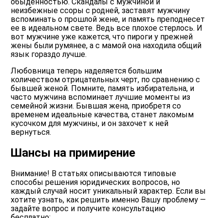
обыденностью. Скандалы с мужчиной и
неизбежные ссоры с родней, заставят мужчину
вспоминать о прошлой жене, и память преподнесет
ее в идеальном свете. Ведь все плохое стерлось. И
вот мужчине уже кажется, что пироги у прежней
жены были румянее, а с мамой она находила общий
язык гораздо лучше.
Любовница теперь наделяется большим
количеством отрицательных черт, по сравнению с
бывшей женой. Помните, память избирательна, и
часто мужчина вспоминает лучшие моменты из
семейной жизни. Бывшая жена, приобретя со
временем идеальные качества, станет лакомым
кусочком для мужчины, и он захочет к ней
вернуться.
Шансы на примирение
Внимание! В статьях описываются типовые
способы решения юридических вопросов, но
каждый случай носит уникальный характер. Если вы
хотите узнать, как решить именно Вашу проблему —
задайте вопрос и получите консультацию
бесплатно: