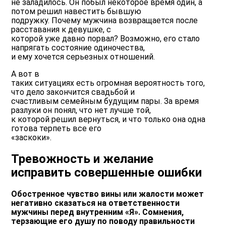
не заладилось. Он побыл некоторое время один, а
потом решил навестить бывшую
подружку. Почему мужчина возвращается после
расставания к девушке, с
которой уже давно порвал? Возможно, его стало
напрягать состояние одиночества,
и ему хочется серьезных отношений.
А вот в
таких ситуациях есть огромная вероятность того,
что дело закончится свадьбой и
счастливым семейным будущим пары. За время
разлуки он понял, что нет лучше той,
к которой решил вернуться, и что только она одна
готова терпеть все его
«заскоки».
Тревожность и желание
исправить совершенные ошибки
Обостренное чувство вины или жалости может
негативно сказаться на ответственности
мужчины перед внутренним «Я». Сомнения,
терзающие его душу по поводу правильности