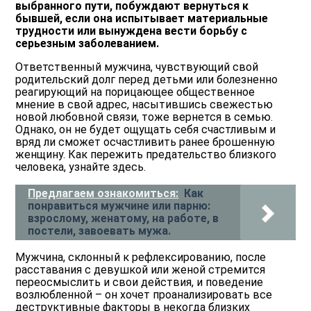
выбранного пути, побуждают вернуться к
бывшей, если она испытывает материальные
трудности или вынуждена вести борьбу с
серьезным заболеванием.
Ответственный мужчина, чувствующий свой
родительский долг перед детьми или болезненно
реагирующий на порицающее общественное
мнение в свой адрес, насытившись свежестью
новой любовной связи, тоже вернется в семью.
Однако, он не будет ощущать себя счастливым и
вряд ли сможет осчастливить ранее брошенную
женщину. Как пережить предательство близкого
человека, узнайте здесь.
Предлагаем ознакомиться:
Как
понравиться мужчине или парню:
взрослому, женатому, на работе, в
постели, завоевать мужа.
Мужчина, склонный к рефлексированию, после
расставания с девушкой или женой стремится
переосмыслить и свои действия, и поведение
возлюбленной – он хочет проанализировать все
деструктивные факторы в некогда близких