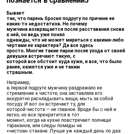
познается в сравнении5
Бывает
так, что парень бросил подругу по причине ее
каких-то недостатков. Но почему
мужчина возвращается после расставания снова
к ней, он ведь уже понял
однажды, что не может мириться с какими-либо
чертами ее характера? Да все здесь
просто. Многие такие парни после ухода от своей
девушки встречают такую, с
которой все обстоит куда хуже, и все, что было
ранее, кажется уже и не таким
страшным.
Например,
в первой подруге мужчину раздражало ее
стремление к чистоте, она заставляла его
аккуратно раскладывать вещи, мыть за собой
посуду. И вот он встречает ту, для
которой чистота — не главное. Вроде бы с ней и
легко, но все прекратится в тот
момент, когда на кухне повстречает полчище
тараканов, или следы помады на
«чистом» стакане. Лучше уж каждый день по два