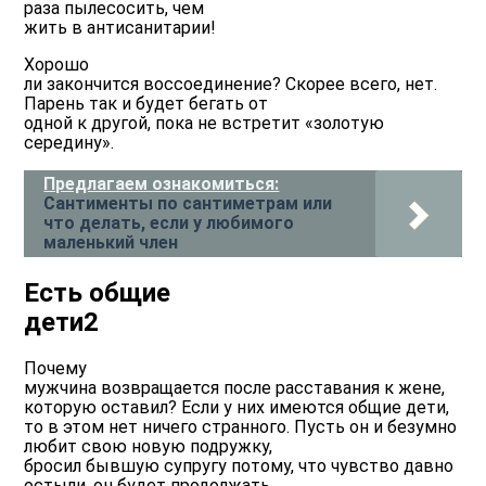
раза пылесосить, чем
жить в антисанитарии!
Хорошо
ли закончится воссоединение? Скорее всего, нет.
Парень так и будет бегать от
одной к другой, пока не встретит «золотую
середину».
Предлагаем ознакомиться:
Сантименты по сантиметрам или
что делать, если у любимого
маленький член
Есть общие
дети2
Почему
мужчина возвращается после расставания к жене,
которую оставил? Если у них имеются общие дети,
то в этом нет ничего странного. Пусть он и безумно
любит свою новую подружку,
бросил бывшую супругу потому, что чувство давно
остыли, он будет продолжать