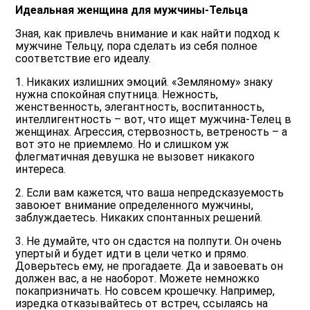
Идеальная женщина для мужчины-Тельца
Зная, как привлечь внимание и как найти подход к
мужчине Тельцу, пора сделать из себя полное
соответствие его идеалу.
1. Никаких излишних эмоций. «Земляному» знаку
нужна спокойная спутница. Нежность,
женственность, элегантность, воспитанность,
интеллигентность – вот, что ищет мужчина-Телец в
женщинах. Агрессия, стервозность, ветреность – а
вот это не приемлемо. Но и слишком уж
флегматичная девушка не вызовет никакого
интереса.
2. Если вам кажется, что ваша непредсказуемость
завоюет внимание определенного мужчины,
заблуждаетесь. Никаких спонтанных решений.
3. Не думайте, что он сдастся на полпути. Он очень
упертый и будет идти в цели четко и прямо.
Доверьтесь ему, не прогадаете. Да и завоевать он
должен вас, а не наоборот. Можете немножко
покапризничать. Но совсем крошечку. Например,
изредка отказывайтесь от встреч, ссылаясь на