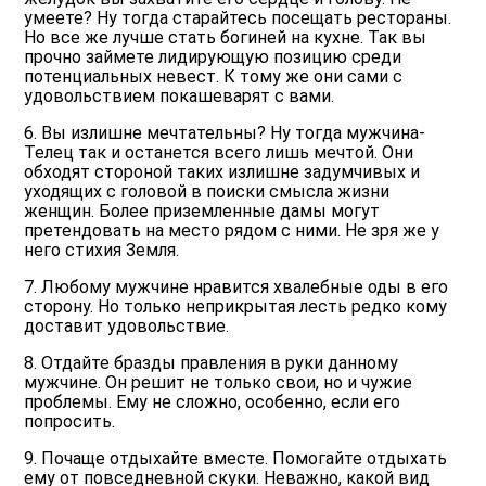
умеете? Ну тогда старайтесь посещать рестораны.
Но все же лучше стать богиней на кухне. Так вы
прочно займете лидирующую позицию среди
потенциальных невест. К тому же они сами с
удовольствием покашеварят с вами.
6. Вы излишне мечтательны? Ну тогда мужчина-
Телец так и останется всего лишь мечтой. Они
обходят стороной таких излишне задумчивых и
уходящих с головой в поиски смысла жизни
женщин. Более приземленные дамы могут
претендовать на место рядом с ними. Не зря же у
него стихия Земля.
7. Любому мужчине нравится хвалебные оды в его
сторону. Но только неприкрытая лесть редко кому
доставит удовольствие.
8. Отдайте бразды правления в руки данному
мужчине. Он решит не только свои, но и чужие
проблемы. Ему не сложно, особенно, если его
попросить.
9. Почаще отдыхайте вместе. Помогайте отдыхать
ему от повседневной скуки. Неважно, какой вид