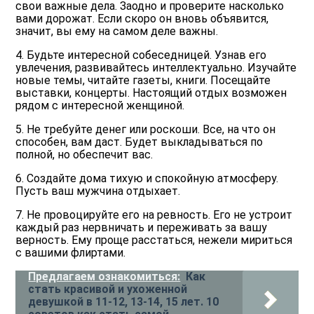
свои важные дела. Заодно и проверите насколько
вами дорожат. Если скоро он вновь объявится,
значит, вы ему на самом деле важны.
4. Будьте интересной собеседницей. Узнав его
увлечения, развивайтесь интеллектуально. Изучайте
новые темы, читайте газеты, книги. Посещайте
выставки, концерты. Настоящий отдых возможен
рядом с интересной женщиной.
5. Не требуйте денег или роскоши. Все, на что он
способен, вам даст. Будет выкладываться по
полной, но обеспечит вас.
6. Создайте дома тихую и спокойную атмосферу.
Пусть ваш мужчина отдыхает.
7. Не провоцируйте его на ревность. Его не устроит
каждый раз нервничать и переживать за вашу
верность. Ему проще расстаться, нежели мириться
с вашими флиртами.
Предлагаем ознакомиться:
Как
стать красивой и ухоженной
девушкой в 11-12, 13-14, 15 лет. 10