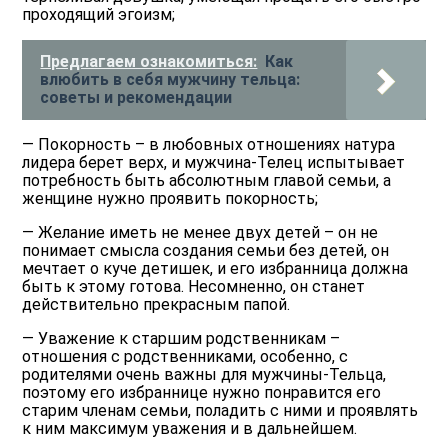
проходящий эгоизм;
Предлагаем ознакомиться:
Как
влюбить в себя мужчину тельца:
советы и рекомендации
— Покорность – в любовных отношениях натура
лидера берет верх, и мужчина-Телец испытывает
потребность быть абсолютным главой семьи, а
женщине нужно проявить покорность;
— Желание иметь не менее двух детей – он не
понимает смысла создания семьи без детей, он
мечтает о куче детишек, и его избранница должна
быть к этому готова. Несомненно, он станет
действительно прекрасным папой.
— Уважение к старшим родственникам –
отношения с родственниками, особенно, с
родителями очень важны для мужчины-Тельца,
поэтому его избраннице нужно понравится его
старим членам семьи, поладить с ними и проявлять
к ним максимум уважения и в дальнейшем.