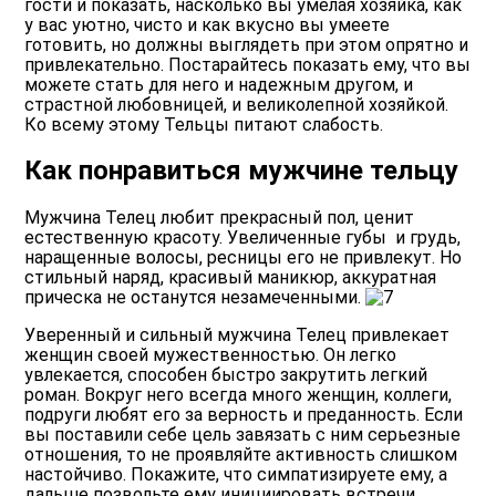
гости и показать, насколько вы умелая хозяйка, как
у вас уютно, чисто и как вкусно вы умеете
готовить, но должны выглядеть при этом опрятно и
привлекательно. Постарайтесь показать ему, что вы
можете стать для него и надежным другом, и
страстной любовницей, и великолепной хозяйкой.
Ко всему этому Тельцы питают слабость.
Как понравиться мужчине тельцу
Мужчина Телец любит прекрасный пол, ценит
естественную красоту. Увеличенные губы и грудь,
наращенные волосы, ресницы его не привлекут. Но
стильный наряд, красивый маникюр, аккуратная
прическа не останутся незамеченными.
Уверенный и сильный мужчина Телец привлекает
женщин своей мужественностью. Он легко
увлекается, способен быстро закрутить легкий
роман. Вокруг него всегда много женщин, коллеги,
подруги любят его за верность и преданность. Если
вы поставили себе цель завязать с ним серьезные
отношения, то не проявляйте активность слишком
настойчиво. Покажите, что симпатизируете ему, а
дальше позвольте ему инициировать встречи.