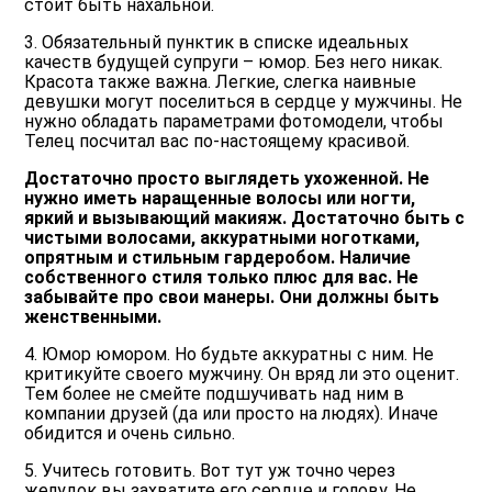
стоит быть нахальной.
3. Обязательный пунктик в списке идеальных
качеств будущей супруги – юмор. Без него никак.
Красота также важна. Легкие, слегка наивные
девушки могут поселиться в сердце у мужчины. Не
нужно обладать параметрами фотомодели, чтобы
Телец посчитал вас по-настоящему красивой.
Достаточно просто выглядеть ухоженной. Не
нужно иметь наращенные волосы или ногти,
яркий и вызывающий макияж. Достаточно быть с
чистыми волосами, аккуратными ноготками,
опрятным и стильным гардеробом. Наличие
собственного стиля только плюс для вас. Не
забывайте про свои манеры. Они должны быть
женственными.
4. Юмор юмором. Но будьте аккуратны с ним. Не
критикуйте своего мужчину. Он вряд ли это оценит.
Тем более не смейте подшучивать над ним в
компании друзей (да или просто на людях). Иначе
обидится и очень сильно.
5. Учитесь готовить. Вот тут уж точно через
желудок вы захватите его сердце и голову. Не