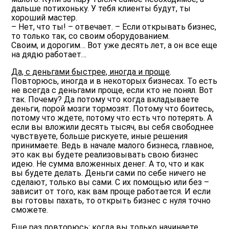
дальше потихоньку. У тебя клиенты будут, ты
хороший мастер.
– Нет, что ты! – отвечает. – Если открывать бизнес,
то только так, со своим оборудованием.
Своим, и дорогим… Вот уже десять лет, а он все еще
на дядю работает…
Да, с деньгами быстрее, иногда и проще
.
Повторюсь, иногда и в некоторых бизнесах. То есть
не всегда с деньгами проще, если кто не понял. Вот
так. Почему? Да потому что когда вкладываете
деньги, порой мозги тормозят. Потому что боитесь,
потому что ждете, потому что есть что потерять. А
если вы вложили десять тысяч, вы себя свободнее
чувствуете, больше рискуете, иные решения
принимаете. Ведь в начале малого бизнеса, главное,
это как вы будете реализовывать свою бизнес
идею. Не сумма вложенных денег. А то, что и как
вы будете делать. Деньги сами по себе ничего не
сделают, только вы сами. С их помощью или без –
зависит от того, как вам проще работается. И если
вы готовы пахать, то открыть бизнес с нуля точно
сможете.
Еще раз повторюсь: когда вы только начинаете