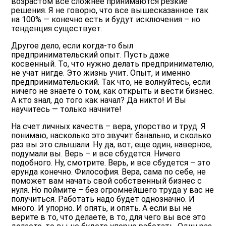
возрастом все сложнее принимаются резкие
решения. Я не говорю, что все вышесказанное так
на 100% — конечно есть и будут исключения – но
тенденция существует.
Другое дело, если когда-то был
предпринимательский опыт. Пусть даже
косвенный. То, что нужно делать предпринимателю,
не учат нигде. Это жизнь учит. Опыт, и именно
предпринимательский. Так что, не волнуйтесь, если
ничего не знаете о том, как открыть и вести бизнес.
А кто знал, до того как начал? Да никто! И Вы
научитесь — только начните!
На счет личных качеств – вера, упорство и труд
. Я
понимаю, насколько это звучит банально, и сколько
раз вы это слышали. Ну да, вот, еще один, наверное,
подумали вы. Верь – и все сбудется. Ничего
подобного. Ну, смотрите. Верь, и все сбудется – это
ерунда конечно. Философия. Вера, сама по себе, не
поможет вам начать свой собственный бизнес с
нуля. Но поймите – без огромнейшего труда у вас не
получиться. Работать надо будет однозначно. И
много. И упорно. И опять, и опять. А если вы не
верите в то, что делаете, в то, для чего вы все это