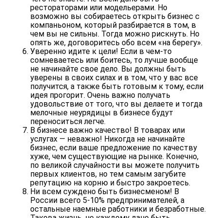
рестораторами или модельерами. Но
возможно вы собираетесь открыть бизнес с
компаньоном, который разбирается в том, в
чем вы не сильны. Тогда можно рискнуть. Но
опять же, договоритесь обо всем «на берегу».
Уверенно идите к цели!
Если в чем-то
сомневаетесь или боитесь, то лучше вообще
не начинайте свое дело. Вы должны быть
уверены в своих силах и в том, что у вас все
получится, а также быть готовым к тому, если
идея прогорит. Очень важно получать
удовольствие от того, что вы делаете и тогда
мелочные неурядицы в бизнесе будут
переноситься легче.
В бизнесе важно качество!
В товарах или
услугах — неважно! Никогда не начинайте
бизнес, если ваше предложение по качеству
хуже, чем существующие на рынке. Конечно,
по великой случайности вы можете получить
первых клиентов, но тем самым загубите
репутацию на корню и быстро закроетесь.
Ни всем суждено быть бизнесменом!
В
России всего 5-10% предпринимателей, а
остальные наемные работники и безработные.
Такова жизнь, не каждому дано быть