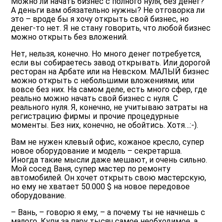
Можно ли начать бизнес с полного нуля, без денег?
А деньги вам обязательно нужны? Не отговорка ли
это – вроде бы я хочу открыть свой бизнес, но
денег-то нет. Я не стану говорить, что любой бизнес
можно открыть без вложений.
Нет, нельзя, конечно. Но много денег потребуется,
если вы собираетесь завод открывать. Или дорогой
ресторан на Арбате или на Невском. МАЛЫЙ бизнес
можно открыть с небольшими вложениями, или
вовсе без них. На самом деле, есть много сфер, где
реально можно начать свой бизнес с нуля. С
реального нуля. Я, конечно, не учитываю затраты на
регистрацию фирмы и прочие процедурные
моменты. Без них, конечно, не обойтись. Хотя…:-).
Вам не нужен клевый офис
, кожаное кресло, супер
новое оборудование и модель – секретарша.
Иногда такие мысли даже мешают, и очень сильно.
Мой сосед Ваня, супер мастер по ремонту
автомобилей. Он хочет открыть свою мастерскую,
но ему не хватает 50.000 $ на новое передовое
оборудование.
– Вань, – говорю я ему, – а почему ты не начнешь с
малого. Купи за пару тысяч самое необходимое, а