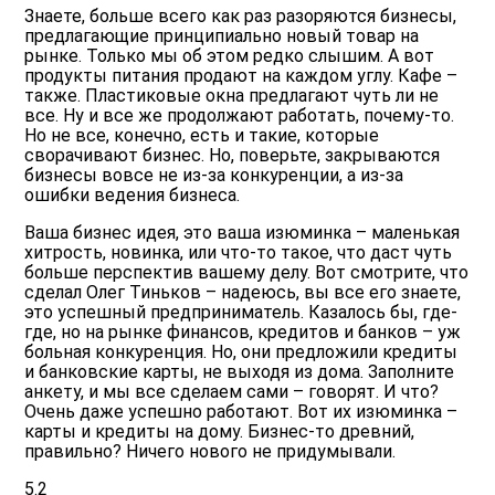
Знаете, больше всего как раз разоряются бизнесы,
предлагающие принципиально новый товар на
рынке. Только мы об этом редко слышим. А вот
продукты питания продают на каждом углу. Кафе –
также. Пластиковые окна предлагают чуть ли не
все. Ну и все же продолжают работать, почему-то.
Но не все, конечно, есть и такие, которые
сворачивают бизнес. Но, поверьте, закрываются
бизнесы вовсе не из-за конкуренции, а из-за
ошибки ведения бизнеса.
Ваша бизнес идея, это ваша изюминка
– маленькая
хитрость, новинка, или что-то такое, что даст чуть
больше перспектив вашему делу. Вот смотрите, что
сделал Олег Тиньков – надеюсь, вы все его знаете,
это успешный предприниматель. Казалось бы, где-
где, но на рынке финансов, кредитов и банков – уж
больная конкуренция. Но, они предложили кредиты
и банковские карты, не выходя из дома. Заполните
анкету, и мы все сделаем сами – говорят. И что?
Очень даже успешно работают. Вот их изюминка –
карты и кредиты на дому. Бизнес-то древний,
правильно? Ничего нового не придумывали.
5.2