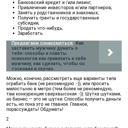
Банковский кредит и /или лизинг;
Привлечение инвесторов и/или партнеров;
Занять у родственников и знакомых;
Получить гранты и государственные
субсидии;
Продать что-нибудь;
Заработать.
Предлагаем ознакомиться:
Как
заставить мужчину думать о
тебе: способы и советы
психологов как привязать к себе
мужчину, как сделать, чтобы он
тосковал и скучал.
Можно, конечно, рассмотреть еще варианты типа
ограбить банк (не рекомендую :-)), или просить
милостыню в метро (тем более не рекомендую,
там конкуренция сверхвысокая :-)). Шутка шутками,
но бизнес — это не шутки. Способы получить деньги
есть, но пока это не главное. Главное,
порассуждать! Обдумать!
2