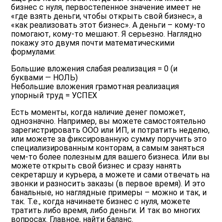
бизнес с нуля, первостепенное значение имеет не
«где взять деньги, чтобы открыть свой бизнес», а
«как реализовать этот бизнес». А деньги – кому-то
помогают, кому-то мешают. Я серьезно. Наглядно
покажу это двумя почти математическими
формулами:
Большие вложения слабая реализация = 0 (и
буквами — НОЛЬ)
Небольшие вложения грамотная реализация
упорный труд = УСПЕХ
Есть моменты, когда наличие денег поможет,
однозначно. Например, вы можете самостоятельно
зарегистрировать ООО
или
ИП
, и потратить неделю,
или можете за фиксированную сумму поручить это
специализированным конторам, а самым заняться
чем-то более полезным для вашего бизнеса. Или вы
можете открыть свой бизнес и сразу нанять
секретаршу и курьера, а можете и сами отвечать на
звонки и разносить заказы (в первое время). И это
банальные, но наглядные примеры – можно и так, и
так. Т.е., когда начинаете бизнес с нуля, можете
тратить либо время, либо деньги. И так во многих
вопросах. Главное, найти баланс.