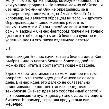
могут помочь, да. Например, коммуникабельность
или умение продавать. Но вполне можно обойтись и
без них. В-п-о-л-н-е! Они не определяющие в
карьере предпринимателя, поймите. Билл Гейтс,
например, не является образцом ни того, ни другого.
Определяющее – ваше желание работать,
заниматься этим. О том, какой момент я считаю
самым важным бизнес фактором
, причем не только
для того чтобы открыть свой бизнес с нуля, но и
успешно вести его, писал отдельную статью.
5.1
Бизнес-идея:
Бизнес начинается с бизнес идеи.
Как
выбрать идею малого бизнеса
более подробно
можно прочитать в соответствующем разделе.
Здесь мы остановимся на самом главное в этом
вопросе – что такое идея для бизнеса на самом
деле. Бизнес идея, это далеко не обязательно
принципиальное новшество или передовая
технология. Бизнес идея это собственный способ и
план реализации пусть даже давно существующего
бизнеса. Например, торговля продуктами или
мебелью.