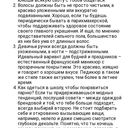
юноши всякую охоту с тобой общаться.
Волосы должны быть не просто чистыми, а
красиво уложенными или аккуратно
подвязанными. Хорошо, если ты будешь
периодически бывать в парикмахерской,
чтобы поддерживать здоровое состояние
своего главного украшения. И ещё, по мнению
представителей сильного пола, большинство
из них без ума от длинных волос.
Девичьи ручки всегда должны быть
ухоженными, а ногти – подстриженными.
Идеальный вариант для будней и праздников –
естественный французский маникюр с
прозрачным покрытием. Это красиво, изящно
и говорит о хорошем вкусе. Педикюр в таком
же стиле также актуален, тем более в летнее
время.
Как одеться в школу, чтобы понравиться
парню? Если ты придерживаешься модных
тенденций, послушай совета – между одеждой
брендовой и той, что тебе больше подходит,
всегда выбирай вторую. Не стоит подбирать
себе и откровенно вызывающие вещи,
например, нелепо и даже смешно смотрится
глубокое декольте. Понятно, что ты хочешь