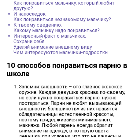
Как понравиться мальчику, который любит
другую?
И напоследок.
Как понравиться незнакомому мальчику?
К твоему сведению.
Какому мальчику надо понравиться?
Интересный факт о мальчиках.
Сохрани себя
Уделяй внимание внешнему виду
Чем интересуются мальчики-подростки
10 способов понравиться парню в
школе
Запомни:
внешность – это главное женское
оружие
. Каждая девушка красива по-своему,
но если нужно понравиться парню, нужно
постараться. Парни не любят вызывающей
внешности, большинству из них нравятся
обладательницы естественной красоты,
поэтому придерживайся минимального
макияжа. Любой парень всегда обратит
внимание на одежду, в которую одета
девушка, при условии, что это не джинсы и