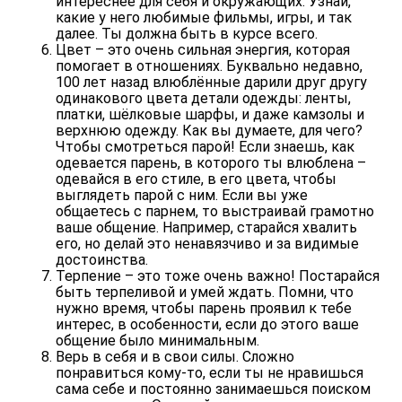
интереснее для себя и окружающих. Узнай,
какие у него любимые фильмы, игры, и так
далее. Ты должна быть в курсе всего.
Цвет – это очень сильная энергия
, которая
помогает в отношениях. Буквально недавно,
100 лет назад влюблённые дарили друг другу
одинакового цвета детали одежды: ленты,
платки, шёлковые шарфы, и даже камзолы и
верхнюю одежду. Как вы думаете, для чего?
Чтобы смотреться парой! Если знаешь, как
одевается парень, в которого ты влюблена –
одевайся в его стиле, в его цвета, чтобы
выглядеть парой с ним. Если вы уже
общаетесь с парнем, то выстраивай грамотно
ваше общение. Например, старайся хвалить
его, но делай это ненавязчиво и за видимые
достоинства.
Терпение – это тоже очень важно
! Постарайся
быть терпеливой и умей ждать. Помни, что
нужно время, чтобы парень проявил к тебе
интерес, в особенности, если до этого ваше
общение было минимальным.
Верь в себя и в свои силы
. Сложно
понравиться кому-то, если ты не нравишься
сама себе и постоянно занимаешься поиском