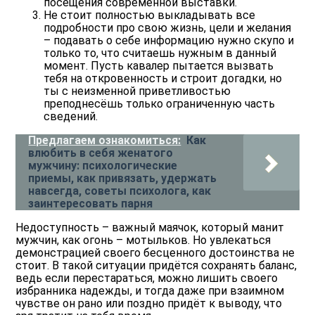
посещения современной выставки.
Не стоит полностью выкладывать все
подробности про свою жизнь, цели и желания
– подавать о себе информацию нужно скупо и
только то, что считаешь нужным в данный
момент. Пусть кавалер пытается вызвать
тебя на откровенность и строит догадки, но
ты с неизменной приветливостью
преподнесёшь только ограниченную часть
сведений.
Предлагаем ознакомиться:
Как
влюбить в себя женатого
мужчину: психологические
приемы, как привязать, удержать
навсегда, советы психолога, как
заинтересовать парня
Недоступность – важный маячок, который манит
мужчин, как огонь – мотыльков. Но увлекаться
демонстрацией своего бесценного достоинства не
стоит. В такой ситуации придётся сохранять баланс,
ведь если перестараться, можно лишить своего
избранника надежды, и тогда даже при взаимном
чувстве он рано или поздно придёт к выводу, что