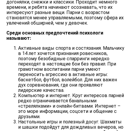
догонялки, снежки и классики. Проходит немного
времени, и ребята начинают осознавать, что их
интересуют разные вещи. Парни с возрастом
становятся менее управляемыми, поэтому сфера их
увлечений обширней, чем у девочек.
Среди основных предпочтений психологи
называют:
Активные виды спорта и состязания. Мальчику
в 14 лет хочется признания ровесников,
поэтому безобидные спарринги нередко
переходят в настоящие бои без правил. При
грамотном воспитании парни умеют
переносить агрессию в активные игры:
баскетбол, футбол, волейбол. Для них важен
дух соревнования, где они проявляют
лидерские качества.
Компьютер и интернет. Круг интересов парней
редко ограничивается банальными
«стрелялками» и онлайн-битвами. Интернет –
это море информации, соцсети и общение с
друзьями.
Настольные игры и полезный досуг. Шахматы
и шашки подойдут для дождливых вечеров, но