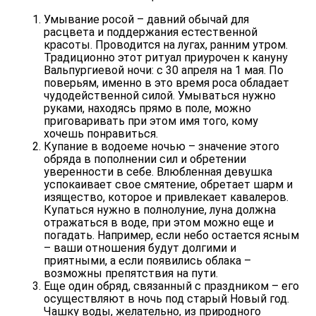
Умывание росой – давний обычай для
расцвета и поддержания естественной
красоты. Проводится на лугах, ранним утром.
Традиционно этот ритуал приурочен к кануну
Вальпургиевой ночи: с 30 апреля на 1 мая. По
поверьям, именно в это время роса обладает
чудодейственной силой. Умываться нужно
руками, находясь прямо в поле, можно
приговаривать при этом имя того, кому
хочешь понравиться.
Купание в водоеме ночью – значение этого
обряда в пополнении сил и обретении
уверенности в себе. Влюбленная девушка
успокаивает свое смятение, обретает шарм и
изящество, которое и привлекает кавалеров.
Купаться нужно в полнолуние, луна должна
отражаться в воде, при этом можно еще и
погадать. Например, если небо остается ясным
– ваши отношения будут долгими и
приятными, а если появились облака –
возможны препятствия на пути.
Еще один обряд, связанный с праздником – его
осуществляют в ночь под старый Новый год.
Чашку воды, желательно, из природного