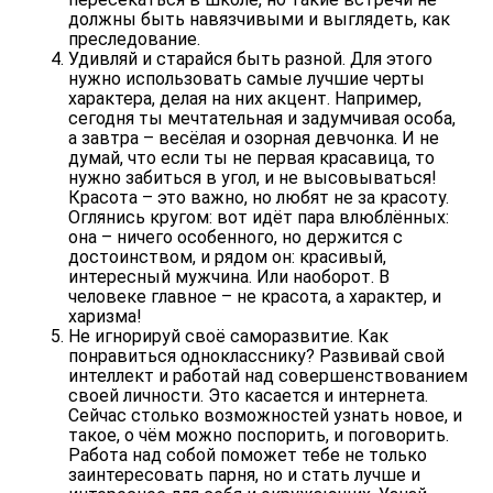
должны быть навязчивыми и выглядеть, как
преследование.
Удивляй и старайся быть разной
. Для этого
нужно использовать самые лучшие черты
характера, делая на них акцент. Например,
сегодня ты мечтательная и задумчивая особа,
а завтра – весёлая и озорная девчонка. И не
думай, что если ты не первая красавица, то
нужно забиться в угол, и не высовываться!
Красота – это важно, но любят не за красоту.
Оглянись кругом: вот идёт пара влюблённых:
она – ничего особенного, но держится с
достоинством, и рядом он: красивый,
интересный мужчина. Или наоборот. В
человеке главное – не красота, а характер, и
харизма!
Не игнорируй своё саморазвитие
. Как
понравиться однокласснику
? Развивай свой
интеллект и работай над совершенствованием
своей личности. Это касается и интернета.
Сейчас столько возможностей узнать новое, и
такое, о чём можно поспорить, и поговорить.
Работа над собой поможет тебе не только
заинтересовать парня, но и стать лучше и