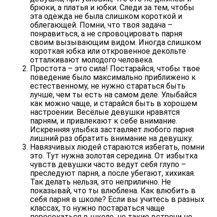
брюки, а платья и юбки. Следи за тем, чтобы
эта одежда не была слишком короткой и
облегающей. Помни, что твоя задача –
понравиться, а не спровоцировать парня
своим вызывающим видом. Иногда слишком
короткая юбка или откровенное декольте
отталкивают молодого человека.
Простота – это сила
! Постарайся, чтобы твое
поведение было максимально приближено к
естественному, не нужно стараться быть
лучше, чем ты есть на самом деле. Улыбайся
как можно чаще, и старайся быть в хорошем
настроении. Весёлые девушки нравятся
парням, и привлекают к себе внимание.
Искренняя улыбка заставляет любого парня
лишний раз обратить внимание на девушку.
Навязчивых людей стараются избегать
, помни
это. Тут нужна золотая середина. От избытка
чувств девушки часто ведут себя глупо –
преследуют парня, а после убегают, хихикая.
Так делать нельзя, это неприлично. Не
показывай, что ты влюблена. Как влюбить в
себя парня в школе? Если вы учитесь в разных
классах, то нужно постараться чаще
пересекаться в школе, но такие встречи не