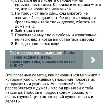
Старайся
не выяснять отношения на
повышенных тонах
. Капризы и истерика — это
то, что не нравится мальчикам.
Не требуй от него слишком многого: не
заставляй его дарить тебе дорогие подарки,
бросать ради тебя своих друзей, убегать из
дома и т. д.
Заботься о нём.
Показывай ему свою любовь, и желательно —
не на людях, а когда вы остаётесь вдвоём.
Всегда хорошо выгляди.
Предлагаем ознакомиться:
Рыбы
— знак зодиака: дата,
характеристика, совместимость |
NUR.KZ
Эти полезные советы, как понравиться мальчику, с
которым уже сложились отношения, помогут их
продолжить и укрепить. Не позволяй себе
расслабляться и думать, что он привязан к тебе
навсегда. Любовь в подростковом возрасте —
очень хрупкий цветок, который нужно холить и
лелеять.