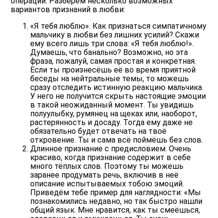
операции. Разберём несколько возможных
вариантов признаний в любви:
«Я тебя люблю».
Как признаться симпатичному
мальчику в любви без лишних усилий? Скажи
ему всего лишь три слова: «Я тебя люблю!».
Думаешь, что банально? Возможно, но эта
фраза, пожалуй, самая простая и конкретная.
Если ты произнесёшь её во время приятной
беседы на нейтральные темы, то можешь
сразу отследить истинную реакцию мальчика.
У него не получится скрыть настоящие эмоции
в такой неожиданный момент. Ты увидишь
полуулыбку, румянец на щеках или, наоборот,
растерянность и досаду. Тогда ему даже не
обязательно будет отвечать на твоё
откровение. Ты и сама всё поймёшь без слов.
Длинное признание с предисловием.
Очень
красиво, когда признание содержит в себе
много тёплых слов. Поэтому ты можешь
заранее продумать речь, включив в неё
описание испытываемых тобою эмоций.
Приведём тебе пример для наглядности: «Мы
познакомились недавно, но так быстро нашли
общий язык. Мне нравится, как ты смеёшься,