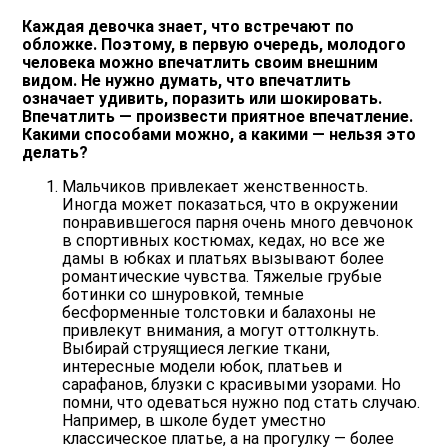
Каждая девочка знает, что встречают по
обложке. Поэтому, в первую очередь, молодого
человека можно впечатлить своим внешним
видом. Не нужно думать, что впечатлить
означает удивить, поразить или шокировать.
Впечатлить — произвести приятное впечатление.
Какими способами можно, а какими — нельзя это
делать?
Мальчиков привлекает женственность.
Иногда может показаться, что в окружении
понравившегося парня очень много девчонок
в спортивных костюмах, кедах, но все же
дамы в юбках и платьях вызывают более
романтические чувства. Тяжелые грубые
ботинки со шнуровкой, темные
бесформенные толстовки и балахоны не
привлекут внимания, а могут оттолкнуть.
Выбирай струящиеся легкие ткани,
интересные модели юбок, платьев и
сарафанов, блузки с красивыми узорами. Но
помни, что одеваться нужно под стать случаю.
Например, в школе будет уместно
классическое платье, а на прогулку — более