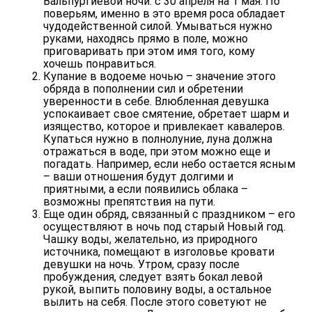
Вальпургиевой ночи: с 30 апреля на 1 мая. По
поверьям, именно в это время роса обладает
чудодейственной силой. Умываться нужно
руками, находясь прямо в поле, можно
приговаривать при этом имя того, кому
хочешь понравиться.
Купание в водоеме ночью – значение этого
обряда в пополнении сил и обретении
уверенности в себе. Влюбленная девушка
успокаивает свое смятение, обретает шарм и
изящество, которое и привлекает кавалеров.
Купаться нужно в полнолуние, луна должна
отражаться в воде, при этом можно еще и
погадать. Например, если небо остается ясным
– ваши отношения будут долгими и
приятными, а если появились облака –
возможны препятствия на пути.
Еще один обряд, связанный с праздником – его
осуществляют в ночь под старый Новый год.
Чашку воды, желательно, из природного
источника, помещают в изголовье кровати
девушки на ночь. Утром, сразу после
пробуждения, следует взять бокал левой
рукой, выпить половину воды, а остальное
вылить на себя. После этого советуют не