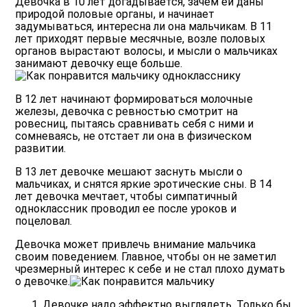
Девочка в 10 лет догадывается, зачем ей даны
природой половые органы, и начинает
задумываться, интересна ли она мальчикам. В 11
лет приходят первые месячные, возле половых
органов вырастают волосы, и мысли о мальчиках
занимают девочку еще больше.
В 12 лет начинают формироваться молочные
железы, девочка с ревностью смотрит на
ровесниц, пытаясь сравнивать себя с ними и
сомневаясь, не отстает ли она в физическом
развитии.
В 13 лет девочке мешают заснуть мысли о
мальчиках, и снятся яркие эротические сны. В 14
лет девочка мечтает, чтобы симпатичный
одноклассник проводил ее после уроков и
поцеловал.
Девочка может привлечь внимание мальчика
своим поведением. Главное, чтобы он не заметил
чрезмерный интерес к себе и не стал плохо думать
о девочке.
Девочке надо эффектно выглядеть. Только бы