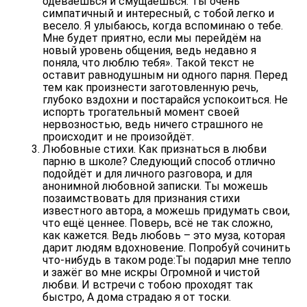
одеваешься и смущаешься. Ты очень
симпатичный и интересный, с тобой легко и
весело. Я улыбаюсь, когда вспоминаю о тебе.
Мне будет приятно, если мы перейдём на
новый уровень общения, ведь недавно я
поняла, что люблю тебя». Такой текст не
оставит равнодушным ни одного парня. Перед
тем как произнести заготовленную речь,
глубоко вздохни и постарайся успокоиться. Не
испорть трогательный момент своей
нервозностью, ведь ничего страшного не
происходит и не произойдёт.
Любовные стихи.
Как признаться в любви
парню в школе? Следующий способ отлично
подойдёт и для личного разговора, и для
анонимной любовной записки. Ты можешь
позаимствовать для признания стихи
известного автора, а можешь придумать свои,
что ещё ценнее. Поверь, всё не так сложно,
как кажется. Ведь любовь – это муза, которая
дарит людям вдохновение. Попробуй сочинить
что-нибудь в таком роде:Ты подарил мне тепло
и зажёг во мне искры Огромной и чистой
любви. И встречи с тобою проходят так
быстро, А дома страдаю я от тоски.