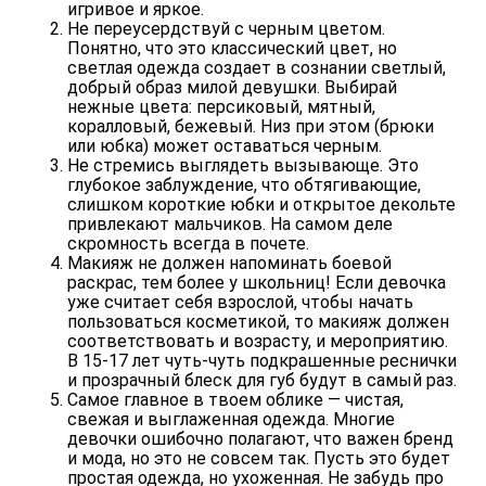
игривое и яркое.
Не переусердствуй с черным цветом.
Понятно, что это классический цвет, но
светлая одежда создает в сознании светлый,
добрый образ милой девушки. Выбирай
нежные цвета: персиковый, мятный,
коралловый, бежевый. Низ при этом (брюки
или юбка) может оставаться черным.
Не стремись выглядеть вызывающе.
Это
глубокое заблуждение, что обтягивающие,
слишком короткие юбки и открытое декольте
привлекают мальчиков. На самом деле
скромность всегда в почете.
Макияж не должен напоминать боевой
раскрас, тем более у школьниц!
Если девочка
уже считает себя взрослой, чтобы начать
пользоваться косметикой, то макияж должен
соответствовать и возрасту, и мероприятию.
В 15-17 лет чуть-чуть подкрашенные реснички
и прозрачный блеск для губ будут в самый раз.
Самое главное в твоем облике — чистая,
свежая и выглаженная одежда.
Многие
девочки ошибочно полагают, что важен бренд
и мода, но это не совсем так. Пусть это будет
простая одежда, но ухоженная. Не забудь про