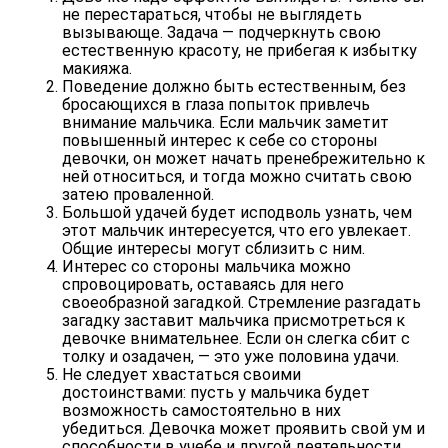
не перестараться, чтобы не выглядеть
вызывающе. Задача — подчеркнуть свою
естественную красоту, не прибегая к избытку
макияжа.
Поведение должно быть естественным, без
бросающихся в глаза попыток привлечь
внимание мальчика. Если мальчик заметит
повышенный интерес к себе со стороны
девочки, он может начать пренебрежительно к
ней относиться, и тогда можно считать свою
затею проваленной.
Большой удачей будет исподволь узнать, чем
этот мальчик интересуется, что его увлекает.
Общие интересы могут сблизить с ним.
Интерес со стороны мальчика можно
спровоцировать, оставаясь для него
своеобразной загадкой. Стремление разгадать
загадку заставит мальчика присмотреться к
девочке внимательнее. Если он слегка сбит с
толку и озадачен, — это уже половина удачи.
Не следует хвастаться своими
достоинствами: пусть у мальчика будет
возможность самостоятельно в них
убедиться. Девочка может проявить свой ум и
способности в учебе и другой деятельности,