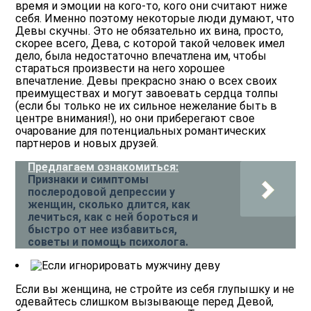
время и эмоции на кого-то, кого они считают ниже
себя. Именно поэтому некоторые люди думают, что
Девы скучны. Это не обязательно их вина, просто,
скорее всего, Дева, с которой такой человек имел
дело, была недостаточно впечатлена им, чтобы
стараться произвести на него хорошее
впечатление. Девы прекрасно знаю о всех своих
преимуществах и могут завоевать сердца толпы
(если бы только не их сильное нежелание быть в
центре внимания!), но они приберегают свое
очарование для потенциальных романтических
партнеров и новых друзей.
Предлагаем ознакомиться:
Признаки и симптомы
послеродовой депрессии у
женщин, сколько длится, как
лечиться, как с ней бороться и
быстро от нее избавиться,
советы и помощь психолога.
Если вы женщина, не стройте из себя глупышку и не
одевайтесь слишком вызывающе перед Девой,