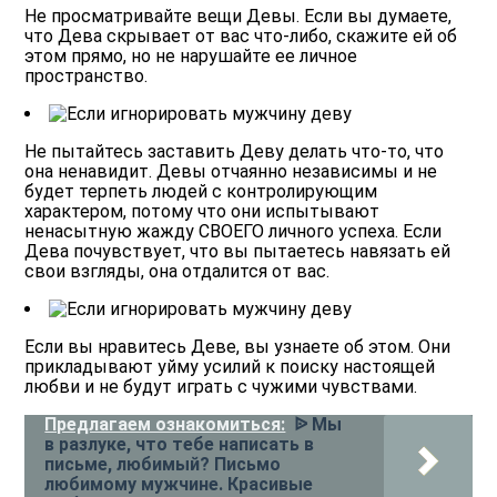
Не просматривайте вещи Девы.
Если вы думаете,
что Дева скрывает от вас что-либо, скажите ей об
этом прямо, но не нарушайте ее личное
пространство.
Не пытайтесь заставить Деву делать что-то, что
она ненавидит.
Девы отчаянно независимы и не
будет терпеть людей с контролирующим
характером, потому что они испытывают
ненасытную жажду СВОЕГО личного успеха. Если
Дева почувствует, что вы пытаетесь навязать ей
свои взгляды, она отдалится от вас.
Если вы нравитесь Деве, вы узнаете об этом.
Они
прикладывают уйму усилий к поиску настоящей
любви и не будут играть с чужими чувствами.
Предлагаем ознакомиться:
ᐉ Мы
в разлуке, что тебе написать в
письме, любимый? Письмо
любимому мужчине. Красивые