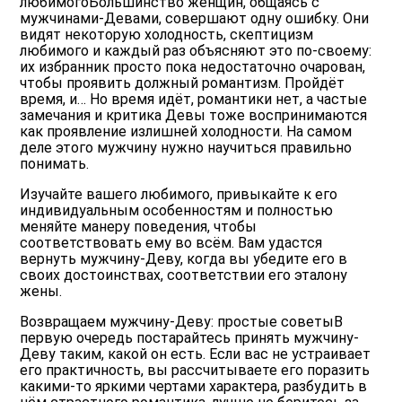
любимого
Большинство женщин, общаясь с
мужчинами-Девами, совершают одну ошибку. Они
видят некоторую холодность, скептицизм
любимого и каждый раз объясняют это по-своему:
их избранник просто пока недостаточно очарован,
чтобы проявить должный романтизм. Пройдёт
время, и… Но время идёт, романтики нет, а частые
замечания и критика Девы тоже воспринимаются
как проявление излишней холодности. На самом
деле этого мужчину нужно научиться правильно
понимать.
Изучайте вашего любимого, привыкайте к его
индивидуальным особенностям и полностью
меняйте манеру поведения, чтобы
соответствовать ему во всём. Вам удастся
вернуть мужчину-Деву, когда вы убедите его в
своих достоинствах, соответствии его эталону
жены.
Возвращаем мужчину-Деву: простые советы
В
первую очередь постарайтесь принять мужчину-
Деву таким, какой он есть. Если вас не устраивает
его практичность, вы рассчитываете его поразить
какими-то яркими чертами характера, разбудить в