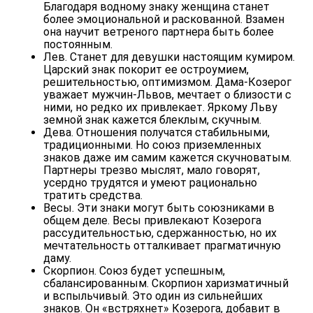
Благодаря водному знаку женщина станет
более эмоциональной и раскованной. Взамен
она научит ветреного партнера быть более
постоянным.
Лев. Станет для девушки настоящим кумиром.
Царский знак покорит ее остроумием,
решительностью, оптимизмом. Дама-Козерог
уважает мужчин-Львов, мечтает о близости с
ними, но редко их привлекает. Яркому Льву
земной знак кажется блеклым, скучным.
Дева. Отношения получатся стабильными,
традиционными. Но союз приземленных
знаков даже им самим кажется скучноватым.
Партнеры трезво мыслят, мало говорят,
усердно трудятся и умеют рационально
тратить средства.
Весы. Эти знаки могут быть союзниками в
общем деле. Весы привлекают Козерога
рассудительностью, сдержанностью, но их
мечтательность отталкивает прагматичную
даму.
Скорпион. Союз будет успешным,
сбалансированным. Скорпион харизматичный
и вспыльчивый. Это один из сильнейших
знаков. Он «встряхнет» Козерога, добавит в