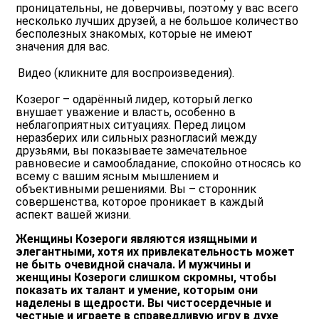
проницательны, не доверчивы, поэтому у вас всего
несколько лучших друзей, а не большое количество
бесполезных знакомых, которые не имеют
значения для вас.
Видео (кликните для воспроизведения).
Козерог – одарённый лидер, который легко
внушает уважение и власть, особенно в
неблагоприятных ситуациях. Перед лицом
неразберих или сильных разногласий между
друзьями, вы показываете замечательное
равновесие и самообладание, спокойно относясь ко
всему с вашим ясным мышлением и
объективными решениями. Вы – сторонник
совершенства, которое проникает в каждый
аспект вашей жизни.
Женщины Козероги являются изящными и
элегантными, хотя их привлекательность может
не быть очевидной сначала. И мужчины и
женщины Козероги слишком скромны, чтобы
показать их талант и умение, которым они
наделены в щедрости. Вы чистосердечные и
честные и играете в справедливую игру в духе