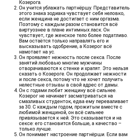
Козерога.
Он учится ублажать партнёршу. Представитель
этого знака зодиака чувствует себя неловко,
если женщина не достигает с ним оргазма.
Поэтому с каждым разом становится всё
виртуознее в плане интимных ласк. Он
чувствует, где женское тело более податливо.
Вам остаётся только направлять его и
высказывать одобрение, а Козерог всё
намотает на ус.
Он проявляет нежность после секса. После
занятий любовью многие мужчины
отворачиваются к стенке и храпят. Это нельзя
сказать о Козероге. Он продолжает нежности
и после секса, потому что не хочет получить
нелестные отзывы в свой адрес от дамы.
Он с годами любит женщину всё сильнее.
Козерог не начинает засматриваться на
смазливых студенток, едва ему переваливает
за 30. С каждым годом, прожитым вместе с
любимой женщиной, он всё сильнее
привязывается к ней. Это сказывается и на
сексе: его становится больше, а качество –
только лучше.
Он понимает настроение партнёрши. Если вам