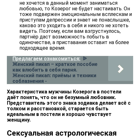
не хочется в данный момент заниматься
любовью, то Козерог не будет настаивать. Он
тоже подвержен эмоциональным всплескам и
приступам депрессии и знает не понаслышке,
каково это уходить в себя и никого не хотеть
видеть. Поэтому, если вам взгрустнулось,
партнёр даст возможность побыть в
одиночестве, а приставания оставит на более
подходящее время.
Предлагаем ознакомиться:
ᐉ
Женский пикап – краткое пособие
как влюбить в себя парня.
Женский пикап: приёмы и техники
соблазнения -
Характеристика мужчины Козерога в постели
даёт понять, что он не безумный любовник.
Представитель этого знака зодиака делает всё с
толком и расстановкой, старается быть
идеальным в постели и хорошо чувствует
женщину.
Сексуальная астрологическая