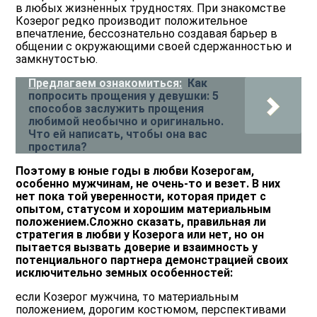
в любых жизненных трудностях. При знакомстве
Козерог редко производит положительное
впечатление, бессознательно создавая барьер в
общении с окружающими своей сдержанностью и
замкнутостью.
Предлагаем ознакомиться:
Как
попросить прощения у девушки: 5
способов заслужить прощения
любимой необычно и оригинально.
Что ей написать, чтобы она вас
простила?
Поэтому в юные годы в любви Козерогам,
особенно мужчинам, не очень-то и везет. В них
нет пока той уверенности, которая придет с
опытом, статусом и хорошим материальным
положением.Сложно сказать, правильная ли
стратегия в любви у Козерога или нет, но он
пытается вызвать доверие и взаимность у
потенциального партнера демонстрацией своих
исключительно земных особенностей:
если Козерог мужчина, то материальным
положением, дорогим костюмом, перспективами