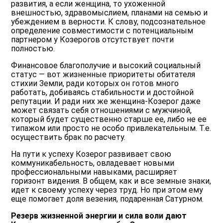
развития, а если женщина, то ухоженной
внешностью, здравомыслием, планами на семью и
убеждением в верности. К слову, подсознательное
определение совместимости с потенциальным
партнером у Козерогов отсутствует почти
полностью.
Финансовое благополучие и высокий социальный
статус — вот жизненные приоритеты обитателя
стихии Земли, ради которых он готов много
работать, добиваясь стабильности и достойной
репутации. И ради них же женщина-Козерог даже
может связать себя отношениями с мужчиной,
который будет существенно старше ее, либо не ее
типажом или просто не особо привлекательным. Т.е.
осуществить брак по расчету.
На пути к успеху Козерог развивает свою
коммуникабельность, овладевает новыми
профессиональными навыками, расширяет
горизонт видения. В общем, как и все земные знаки,
идет к своему успеху через труд. Но при этом ему
еще помогает доля везения, подаренная Сатурном.
Резерв жизненной энергии и сила воли дают