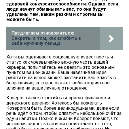
здоровой конкурентоспособности. Однако, если
люди начнут обманывать вас, то они будут
удивлены тем, каким резким и строгим вы
можете быть.
Предлагаем ознакомиться:
Секреты о том, как влюбить в
себя мужчину тельца
Хотя вы оцениваете социальную известность и
статус как чрезвычайно важную часть вашей
карьеры, попытайтесь не сделать это основным
пунктом вашей жизни. Ваша навязчивая идея
работать на износ может заставить вас впасть в
безразличие, которое окажет неблагоприятное
влияние на ваши личные отношения.
Козерог также строгий в вопросах финансов и
денежного деления. Хотелось бы пожелать
Козерогам быть более великодушными, даже если
речь идёт о том, чтобы оплатить небольшой счёт за
еду и напитки. Позже в жизни Козерог поймёт, что
истинная радость в жизни проистекает от того,
чтобы быть великодушным и либеральным. Не