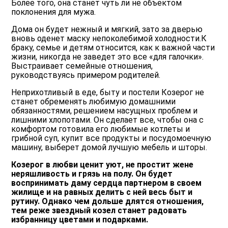
Более того, она станет чуть ли не объектом
поклонения для мужа.
Дома он будет нежный и мягкий, зато за дверью
вновь оденет маску непоколебимой холодности.К
браку, семье и детям относится, как к важной части
жизни, никогда не заведет это все «для галочки».
Выстраивает семейные отношения,
руководствуясь примером родителей.
Неприхотливый в еде, быту и постели Козерог не
станет обременять любимую домашними
обязанностями, решением насущных проблем и
лишними хлопотами. Он сделает все, чтобы она с
комфортом готовила его любимые котлеты и
грибной суп, купит все продукты и посудомоечную
машину, выберет домой лучшую мебель и шторы.
Козерог в любви ценит уют, не простит жене
неряшливость и грязь на полу. Он будет
воспринимать даму сердца партнером в своем
жилище и на равных делить с ней весь быт и
рутину. Однако чем дольше длятся отношения,
тем реже звездный козел станет радовать
избранницу цветами и подарками.