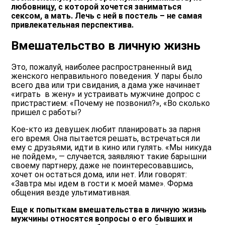
любовницу, с которой хочется заниматься
сексом, а мать. Лечь с ней в постель – не самая
привлекательная перспектива.
Вмешательство в личную жизнь
Это, пожалуй, наиболее распространенный вид
женского неправильного поведения. У пары было
всего два или три свидания, а дама уже начинает
«играть в жену» и устраивать мужчине допрос с
пристрастием: «Почему не позвонил?», «Во сколько
пришел с работы?
Кое-кто из девушек любит планировать за парня
его время. Она пытается решать, встречаться ли
ему с друзьями, идти в кино или гулять. «Мы никуда
не пойдем», — случается, заявляют такие барышни
своему партнеру, даже не поинтересовавшись,
хочет он остаться дома, или нет. Или говорят:
«Завтра мы идем в гости к моей маме». Форма
общения везде ультимативная.
Еще к попыткам вмешательства в личную жизнь
мужчины относятся вопросы о его бывших и