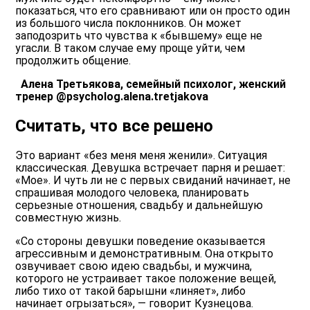
показаться, что его сравнивают или он просто один
из большого числа поклонников. Он может
заподозрить что чувства к «бывшему» еще не
угасли. В таком случае ему проще уйти, чем
продолжить общение.
Алена Третьякова, семейный психолог, женский
тренер @psycholog.alena.tretjakova
Считать, что все решено
Это вариант «без меня меня женили». Ситуация
классическая. Девушка встречает парня и решает:
«Мое». И чуть ли не с первых свиданий начинает, не
спрашивая молодого человека, планировать
серьезные отношения, свадьбу и дальнейшую
совместную жизнь.
«Со стороны девушки поведение оказывается
агрессивным и демонстративным. Она открыто
озвучивает свою идею свадьбы, и мужчина,
которого не устраивает такое положение вещей,
либо тихо от такой барышни «линяет», либо
начинает огрызаться», — говорит Кузнецова.