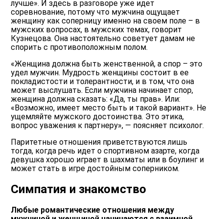
лучше». И здесь в разговоре уже идет
соревнование, потому что мужчина ощущает
женщину как соперницу именно на своем поле – в
мужских вопросах, в мужских темах, говорит
Кузнецова. Она настоятельно советует дамам не
спорить с противоположным полом.
«Женщина должна быть женственной, а спор – это
удел мужчин. Мудрость женщины состоит в ее
покладистости и толерантности, и в том, что она
может выслушать. Если мужчина начинает спор,
женщина должна сказать: «Да, ты прав». Или:
«Возможно, имеет место быть и такой вариант». Не
ущемляйте мужского достоинства. Это этика,
вопрос уважения к партнеру», — поясняет психолог.
Паритетные отношения приветствуются лишь
тогда, когда речь идет о спортивном азарте, когда
девушка хорошо играет в шахматы или в боулинг и
может стать в игре достойным соперником.
Симпатия и знакомство
Любые романтические отношения между
мужчиной и женщиной начинаются с взаимной