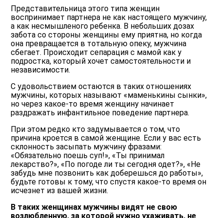
Представительница этого типа женщин
воспринимает партнера не как настоящего мужчину,
а как несмышленого ребенка. В небольших дозах
забота со стороны женщины ему приятна, но когда
она превращается в тотальную опеку, мужчина
сбегает. Происходит сепарация с мамой как у
подростка, который хочет самостоятельности и
независимости.
С удовольствием остаются в таких отношениях
мужчины, которых называют «маменькины сынки»,
но через какое-то время женщину начинает
раздражать инфантильное поведение партнера.
При этом редко кто задумывается о том, что
причина кроется в самой женщине. Если у вас есть
склонность засыпать мужчину фразами:
«Обязательно поешь суп!», «Ты принимал
лекарство?», «По погоде ли ты сегодня одет?», «Не
забудь мне позвонить как доберешься до работы»,
будьте готовы к тому, что спустя какое-то время он
исчезнет из вашей жизни.
В таких женщинах мужчины видят не свою
возлюбленную, за которой нужно ухаживать, не