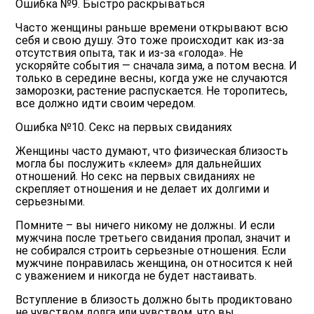
Ошибка №9. Быстро раскрываться
Часто женщины раньше времени открывают всю
себя и свою душу. Это тоже происходит как из-за
отсутствия опыта, так и из-за «голода». Не
ускоряйте события — сначала зима, а потом весна. И
только в середине весны, когда уже не случаются
заморозки, растение распускается. Не торопитесь,
все должно идти своим чередом.
Ошибка №10. Секс на первых свиданиях
Женщины часто думают, что физическая близость
могла бы послужить «клеем» для дальнейших
отношений. Но секс на первых свиданиях не
скрепляет отношения и не делает их долгими и
серьезными.
Помните – вы ничего никому не должны. И если
мужчина после третьего свидания пропал, значит и
не собирался строить серьезные отношения. Если
мужчине понравилась женщина, он относится к ней
с уважением и никогда не будет настаивать.
Вступление в близость должно быть продиктовано
не чувством долга или чувством, что вы