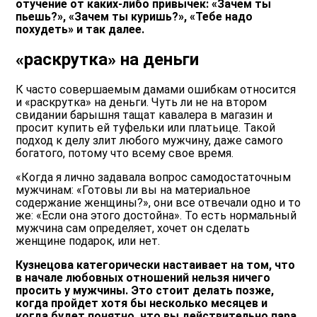
отучение от каких-либо привычек: «Зачем ты
пьешь?», «Зачем ты куришь?», «Тебе надо
похудеть» и так далее.
«раскрутка» на деньги
К часто совершаемым дамами ошибкам относится
и «раскрутка» на деньги. Чуть ли не на втором
свидании барышня тащат кавалера в магазин и
просит купить ей туфельки или платьице. Такой
подход к делу злит любого мужчину, даже самого
богатого, потому что всему свое время.
«Когда я лично задавала вопрос самодостаточным
мужчинам: «Готовы ли вы на материальное
содержание женщины?», они все отвечали одно и то
же: «Если она этого достойна». То есть нормальный
мужчина сам определяет, хочет он сделать
женщине подарок, или нет.
Кузнецова категорически настаивает на том, что
в начале любовных отношений нельзя ничего
просить у мужчины. Это стоит делать позже,
когда пройдет хотя бы несколько месяцев и
когда будет понятно, что вы действительно пара.