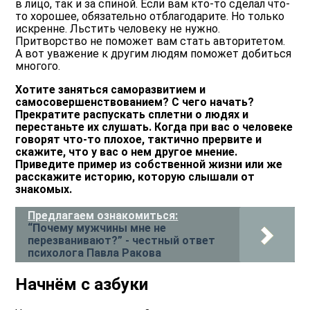
в лицо, так и за спиной. Если вам кто-то сделал что-
то хорошее, обязательно отблагодарите. Но только
искренне. Льстить человеку не нужно.
Притворство не поможет вам стать авторитетом.
А вот уважение к другим людям поможет добиться
многого.
Хотите заняться саморазвитием и
самосовершенствованием? С чего начать?
Прекратите распускать сплетни о людях и
перестаньте их слушать. Когда при вас о человеке
говорят что-то плохое, тактично прервите и
скажите, что у вас о нем другое мнение.
Приведите пример из собственной жизни или же
расскажите историю, которую слышали от
знакомых.
Предлагаем ознакомиться:
“Почему мужчины мне не
перезванивают?” - честный ответ
психолога Павла Ракова
Начнём с азбуки