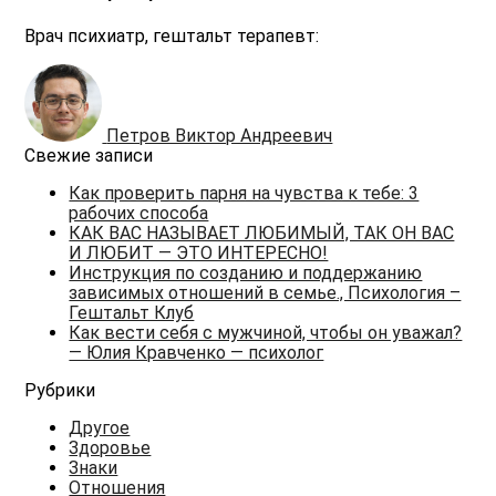
Врач психиатр, гештальт терапевт:
Петров Виктор Андреевич
Свежие записи
Как проверить парня на чувства к тебе: 3
рабочих способа
КАК ВАС НАЗЫВАЕТ ЛЮБИМЫЙ, ТАК ОН ВАС
И ЛЮБИТ — ЭТО ИНТЕРЕСНО!
Инструкция по созданию и поддержанию
зависимых отношений в семье., Психология –
Гештальт Клуб
Как вести себя с мужчиной, чтобы он уважал?
— Юлия Кравченко — психолог
Рубрики
Другое
Здоровье
Знаки
Отношения