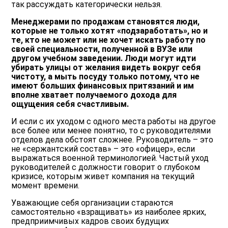
так рассуждать категорически нельзя.
Менеджерами по продажам становятся люди,
которые не только хотят «подзаработать», но и
те, кто не может или не хочет искать работу по
своей специальности, полученной в ВУЗе или
другом учебном заведении. Люди могут идти
убирать улицы от желания видеть вокруг себя
чистоту, а мыть посуду только потому, что не
имеют больших финансовых притязаний и им
вполне хватает получаемого дохода для
ощущения себя счастливым.
И если с их уходом с одного места работы на другое
все более или менее понятно, то с руководителями
отделов дела обстоят сложнее. Руководитель – это
не «сержантский состав» – это «офицер», если
выражаться военной терминологией. Частый уход
руководителей с должности говорит о глубоком
кризисе, которым живет компания на текущий
момент времени.
Уважающие себя организации стараются
самостоятельно «взращивать» из наиболее ярких,
предприимчивых кадров своих будущих