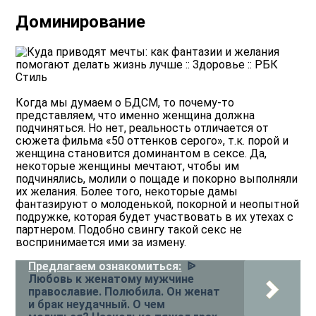
Доминирование
Когда мы думаем о БДСМ, то почему-то
представляем, что именно женщина должна
подчиняться. Но нет, реальность отличается от
сюжета фильма «50 оттенков серого», т.к. порой и
женщина становится доминантом в сексе. Да,
некоторые женщины мечтают, чтобы им
подчинялись, молили о пощаде и покорно выполняли
их желания. Более того, некоторые дамы
фантазируют о молоденькой, покорной и неопытной
подружке, которая будет участвовать в их утехах с
партнером. Подобно свингу такой секс не
воспринимается ими за измену.
Предлагаем ознакомиться:
ᐉ
Любовь к женатому мужчине
православие. Полюбила. Он женат
и брак неудачный. О чем