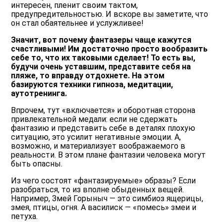
интересен, пленит своим тактом,
предупредительностью. И вскоре вы заметите, что
он стал обаятельнее и услужливее!
Значит, вот почему фантазеры чаще кажутся
счастливыми! Им достаточно просто вообразить
себе то, что их таковыми сделает! То есть вы,
будучи очень уставшим, представите себя на
пляже, то вправду отдохнете. На этом
базируются техники гипноза, медитации,
аутотренинга.
Впрочем, тут «включается» и оборотная сторона
привлекательной медали: если не сдержать
фантазию и представить себе в деталях плохую
ситуацию, это усилит негативные эмоции. А,
возможно, и материализует воображаемого в
реальности. В этом плане фантазии человека могут
быть опасны.
Из чего состоят «фантазируемые» образы? Если
разобраться, то из вполне обыденных вещей.
Например, Змей Горыныч — это симбиоз ящерицы,
змея, птицы, огня. А василиск — «помесь» змеи и
петуха.