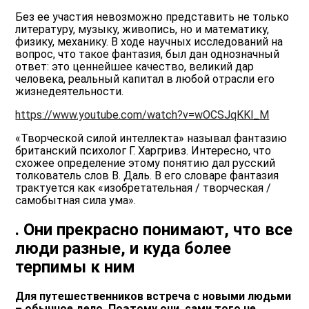
Без ее участия невозможно представить не только
литературу, музыку, живопись, но и математику,
физику, механику. В ходе научных исследований на
вопрос, что такое фантазия, был дан однозначный
ответ: это ценнейшее качество, великий дар
человека, реальный капитал в любой отрасли его
жизнедеятельности.
https://www.youtube.com/watch?v=wOCSJqKKl_M
«Творческой силой интеллекта» называл фантазию
британский психолог Г. Харгривз. Интересно, что
схожее определение этому понятию дал русский
толкователь слов В. Даль. В его словаре фантазия
трактуется как «изобретательная / творческая /
самобытная сила ума».
. Они прекрасно понимают, что все
люди разные, и куда более
терпимы к ним
Для путешественников встреча с новыми людьми
– обычное дело. Поэтому они, сами того не