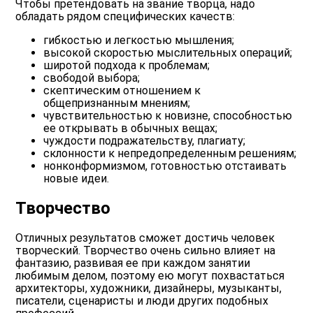
Чтобы претендовать на звание творца, надо
обладать рядом специфических качеств:
гибкостью и легкостью мышления;
высокой скоростью мыслительных операций;
широтой подхода к проблемам;
свободой выбора;
скептическим отношением к
общепризнанным мнениям;
чувствительностью к новизне, способностью
ее открывать в обычных вещах;
чуждости подражательству, плагиату;
склонности к непредопределенным решениям;
нонконформизмом, готовностью отстаивать
новые идеи.
Творчество
Отличных результатов сможет достичь человек
творческий. Творчество очень сильно влияет на
фантазию, развивая ее при каждом занятии
любимым делом, поэтому ею могут похвастаться
архитекторы, художники, дизайнеры, музыканты,
писатели, сценаристы и люди других подобных