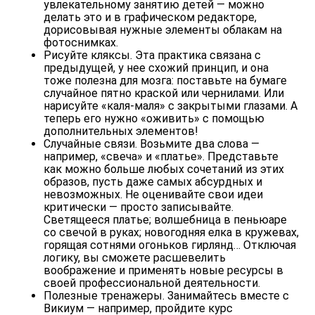
увлекательному занятию детей — можно
делать это и в графическом редакторе,
дорисовывая нужные элементы облакам на
фотоснимках.
Рисуйте кляксы. Эта практика связана с
предыдущей, у нее схожий принцип, и она
тоже полезна для мозга: поставьте на бумаге
случайное пятно краской или чернилами. Или
нарисуйте «каля-маля» с закрытыми глазами. А
теперь его нужно «оживить» с помощью
дополнительных элементов!
Случайные связи. Возьмите два слова —
например, «свеча» и «платье». Представьте
как можно больше любых сочетаний из этих
образов, пусть даже самых абсурдных и
невозможных. Не оценивайте свои идеи
критически — просто записывайте.
Светящееся платье; волшебница в пеньюаре
со свечой в руках; новогодняя елка в кружевах,
горящая сотнями огоньков гирлянд… Отключая
логику, вы сможете расшевелить
воображение и применять новые ресурсы в
своей профессиональной деятельности.
Полезные
тренажеры
. Занимайтесь вместе с
Викиум — например, пройдите
курс