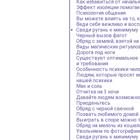
Как избавиться от началь
Эффект изоляции помогае
Психология общения
Вы можете влиять на то, 
Веди себя вежливо и восп
Сведи ругань к минимуму
Черный вызов фагот
Обряд с землей, взятой н
Виды магических ритуалов
Дорога под ноги
Существует оптимальное 
и требования
Особенность психики чело
Людям, которые просят ма
нашей психики
Мак и соль
Отчитка на 3 ночи
Давайте людям возможнос
Приоденьтесь
Обряд с черной свечкой
Позвать любимого домой
Выиграть в споре можно т
Обряд на мелочь из кошел
Увольняем по фотографии
Сведи ругань к минимуму