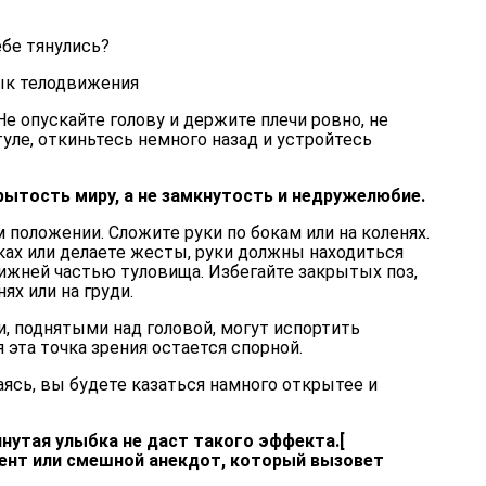
ебе тянулись?
ык телодвижения
Не опускайте голову и держите плечи ровно, не
туле, откиньтесь немного назад и устройтесь
рытость миру, а не замкнутость и недружелюбие.
 положении. Сложите руки по бокам или на коленях.
ках или делаете жесты, руки должны находиться
нижней частью туловища. Избегайте закрытых поз,
ях или на груди.
, поднятыми над головой, могут испортить
 эта точка зрения остается спорной.
аясь, вы будете казаться намного открытее и
нутая улыбка не даст такого эффекта.[
ент или смешной анекдот, который вызовет