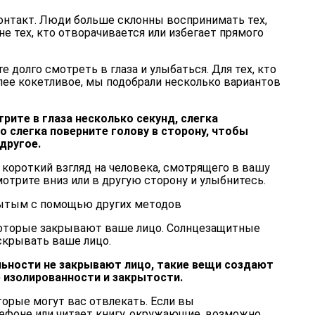
контакт. Люди больше склонны воспринимать тех,
 не тех, кто отворачивается или избегает прямого
е долго смотреть в глаза и улыбаться. Для тех, кто
лее кокетливое, мы подобрали несколько вариантов
рите в глаза несколько секунд, слегка
 слегка поверните голову в сторону, чтобы
другое.
е короткий взгляд на человека, смотрящего в вашу
мотрите вниз или в другую сторону и улыбнитесь.
рытым с помощью других методов
 которые закрывают ваше лицо. Солнцезащитные
скрывать ваше лицо.
льности не закрывают лицо, такие вещи создают
изолированности и закрытости.
торые могут вас отвлекать. Если вы
ефоне или читает книгу, окружающие, возможно,