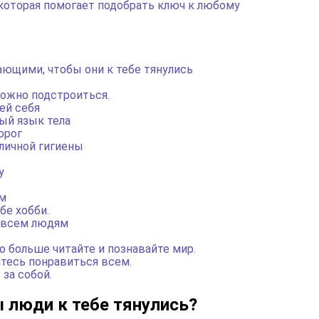
которая помогает подобрать ключ к любому
ющими, чтобы они к тебе тянулись
можно подстроиться.
ей себя
ый язык тела
орог
личной гигиены
у
ым
бе хобби.
 всем людям
о больше читайте и познавайте мир.
тесь понравиться всем.
за собой.
ы люди к тебе тянулись?