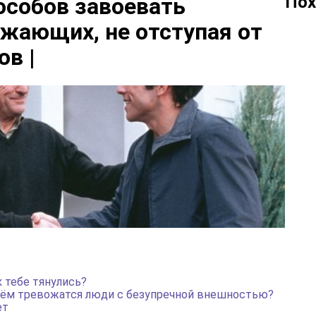
Пох
особов завоевать
жающих, не отступая от
ов |
к тебе тянулись?
 чём тревожатся люди с безупречной внешностью?
ет