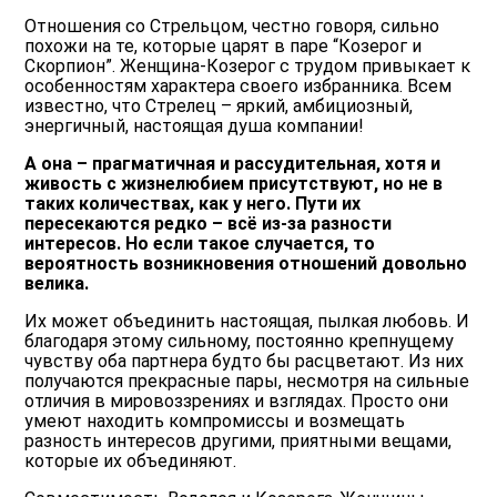
Отношения со Стрельцом, честно говоря, сильно
похожи на те, которые царят в паре “Козерог и
Скорпион”. Женщина-Козерог с трудом привыкает к
особенностям характера своего избранника. Всем
известно, что Стрелец – яркий, амбициозный,
энергичный, настоящая душа компании!
А она – прагматичная и рассудительная, хотя и
живость с жизнелюбием присутствуют, но не в
таких количествах, как у него. Пути их
пересекаются редко – всё из-за разности
интересов. Но если такое случается, то
вероятность возникновения отношений довольно
велика.
Их может объединить настоящая, пылкая любовь. И
благодаря этому сильному, постоянно крепнущему
чувству оба партнера будто бы расцветают. Из них
получаются прекрасные пары, несмотря на сильные
отличия в мировоззрениях и взглядах. Просто они
умеют находить компромиссы и возмещать
разность интересов другими, приятными вещами,
которые их объединяют.