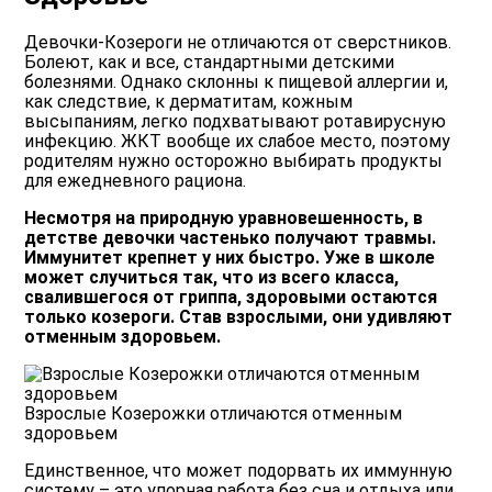
Девочки-Козероги не отличаются от сверстников.
Болеют, как и все, стандартными детскими
болезнями. Однако склонны к пищевой аллергии и,
как следствие, к дерматитам, кожным
высыпаниям, легко подхватывают ротавирусную
инфекцию. ЖКТ вообще их слабое место, поэтому
родителям нужно осторожно выбирать продукты
для ежедневного рациона.
Несмотря на природную уравновешенность, в
детстве девочки частенько получают травмы.
Иммунитет крепнет у них быстро. Уже в школе
может случиться так, что из всего класса,
свалившегося от гриппа, здоровыми остаются
только козероги. Став взрослыми, они удивляют
отменным здоровьем.
Взрослые Козерожки отличаются отменным
здоровьем
Единственное, что может подорвать их иммунную
систему – это упорная работа без сна и отдыха или