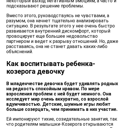
некоторый выход негативным эмоциям, а часто и
подсказывают решение проблемы.
Вместо этого, руководствуясь не чувствами, а
разумом, она начнет тщательно анализировать
ситуацию. В результате этого у нее очень быстро
развивается внутренний дискомфорт, который
провоцирует еще большее недовольство
партнером и ведет к разрыву отношений. Но, даже
расставаясь, она не станет давать каких-либо
объяснений.
Как воспитывать ребенка-
козерога девочку
В младенчестве девочка будет удивлять родных
на редкость спокойным нравом. По мере
взросления проблем с ней будет немного. Она
исследует мир очень аккуратно, со взрослой
вдумчивостью. Детские, шумные игры любит
больше созерцать, чем принимать в них участие.
Ей импонируют тихие, созидательные занятия, так
что родителям малышки-Козерога открываются