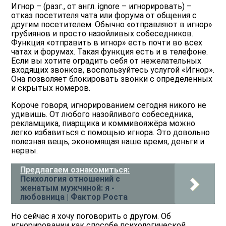
Игнор – (разг., от англ. ignore – игнорировать) –
отказ посетителя чата или форума от общения с
другим посетителем. Обычно «отправляют в игнор»
грубиянов и просто назойливых собеседников.
Функция «отправить в игнор» есть почти во всех
чатах и форумах. Такая функция есть и в телефоне.
Если вы хотите оградить себя от нежелательных
входящих звонков, воспользуйтесь услугой «Игнор».
Она позволяет блокировать звонки с определенных
и скрытых номеров.
Короче говоря, игнорированием сегодня никого не
удивишь. От любого назойливого собеседника,
рекламщика, пиарщика и коммивояжёра можно
легко избавиться с помощью игнора. Это довольно
полезная вещь, экономящая наше время, деньги и
нервы.
Предлагаем ознакомиться:
Психология отношений с
женатым мужчиной: я -
любовница | Фактор Роста
Но сейчас я хочу поговорить о другом. Об
игнорировании как способе психологической