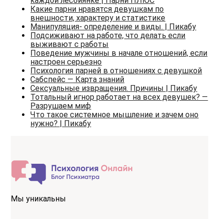
каждой лесбиянке | Парни ПЛЮС
Какие парни нравятся девушкам по
внешности, характеру и статистике
Манипуляция- определение и виды. | Пикабу
Подсиживают на работе, что делать если
выживают с работы
Поведение мужчины в начале отношений, если
настроен серьезно
Психология парней в отношениях с девушкой
Сабспейс — Карта знаний
Сексуальные извращения. Причины | Пикабу
Тотальный игнор работает на всех девушек? —
Разрушаем миф
Что такое системное мышление и зачем оно
нужно? | Пикабу
Мы уникальны