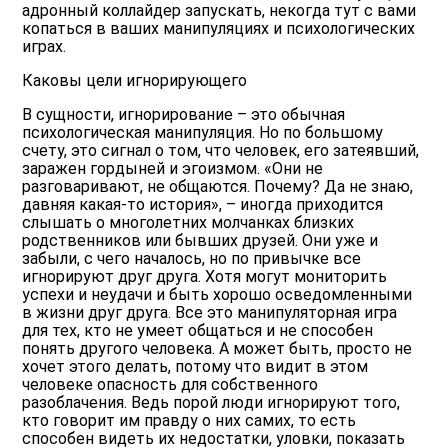
адронный коллайдер запускать, некогда тут с вами
копаться в ваших манипуляциях и психологических
играх.
Каковы цели игнорирующего
В сущности, игнорирование – это обычная
психологическая манипуляция. Но по большому
счету, это сигнал о том, что человек, его затеявший,
заражен гордыней и эгоизмом. «Они не
разговаривают, не общаются. Почему? Да не знаю,
давняя какая-то история», – иногда приходится
слышать о многолетних молчанках близких
родственников или бывших друзей. Они уже и
забыли, с чего началось, но по привычке все
игнорируют друг друга. Хотя могут мониторить
успехи и неудачи и быть хорошо осведомленными
в жизни друг друга. Все это манипуляторная игра
для тех, кто не умеет общаться и не способен
понять другого человека. А может быть, просто не
хочет этого делать, потому что видит в этом
человеке опасность для собственного
разоблачения. Ведь порой люди игнорируют того,
кто говорит им правду о них самих, то есть
способен видеть их недостатки, уловки, показать