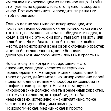
им самим и окружающим их истинное лицо. Чтобы
этот умник не сделал этого, его нужно поскорее в
игнор. Рот ему заткнуть и посадить за решетку,
чтоб не рыпался.
Только вот не учитывают игнорирующие, что
поступая таким образом они не только наказывают
того, кто, возможно, их чем-то обидел или задел, к
кому, в связи с этим, они испытывают зависть или
нелюбовь. Но и обнажают собственные слабые
места, демонстрируя всем свой склочный характер
и свою бесчеловечность, свое бессилие
договориться, неспособность понять и простить.
Но есть случаи, когда игнорирование – это
спасение, если дело касается истеричных,
параноидальных, манипулятивных проявлений. В
таких случаях, действительно, игнорирование порой
является единственным способом нивелировать
конфликт или трагедию. Но и в этом случае
игнорирование должно иметь временный характер,
потому что человек, который ведет себя
неадекватно, истерично и манипулятивно, тоже
человек и ему необходима помощь.
Психологическая, медицинская и просто