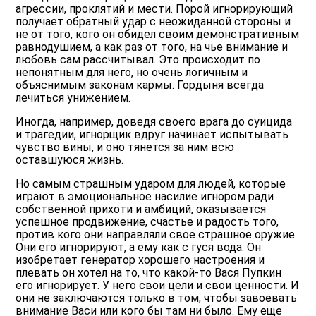
агрессии, проклятий и мести. Порой игнорирующий
получает обратный удар с неожиданной стороны и
не от того, кого он обидел своим демонстративным
равнодушием, а как раз от того, на чье внимание и
любовь сам рассчитывал. Это происходит по
непонятным для него, но очень логичным и
объяснимым законам кармы. Гордыня всегда
лечиться унижением.
Иногда, например, доведя своего врага до суицида
и трагедии, игнорщик вдруг начинает испытывать
чувство вины, и оно тянется за ним всю
оставшуюся жизнь.
Но самым страшным ударом для людей, которые
играют в эмоциональное насилие игнором ради
собственной прихоти и амбиций, оказывается
успешное продвижение, счастье и радость того,
против кого они направляли свое страшное оружие.
Они его игнорируют, а ему как с гуся вода. Он
изобретает генератор хорошего настроения и
плевать он хотел на то, что какой-то Вася Пупкин
его игнорирует. У него свои цели и свои ценности. И
они не заключаются только в том, чтобы завоевать
внимание Васи или кого бы там ни было. Ему еще