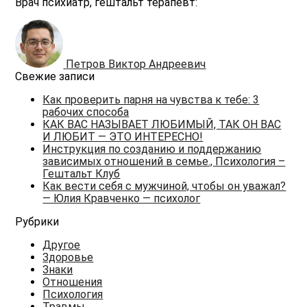
Врач психиатр, гештальт терапевт:
Петров Виктор Андреевич
Свежие записи
Как проверить парня на чувства к тебе: 3
рабочих способа
КАК ВАС НАЗЫВАЕТ ЛЮБИМЫЙ, ТАК ОН ВАС
И ЛЮБИТ — ЭТО ИНТЕРЕСНО!
Инструкция по созданию и поддержанию
зависимых отношений в семье., Психология –
Гештальт Клуб
Как вести себя с мужчиной, чтобы он уважал?
— Юлия Кравченко — психолог
Рубрики
Другое
Здоровье
Знаки
Отношения
Психология
Травмы