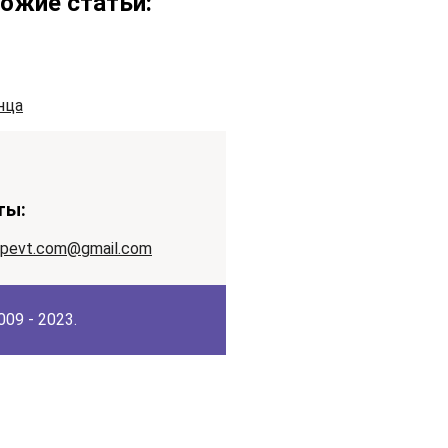
ожие статьи:
нца
ты:
apevt.com@gmail.com
09 - 2023.