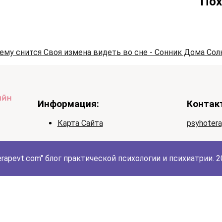
Пох
чему снится Своя измена видеть во сне - Сонник Дома Сол
Информация:
Контак
Карта Сайта
psyhoter
erapevt.com" блог практической психологии и психиатрии. 20