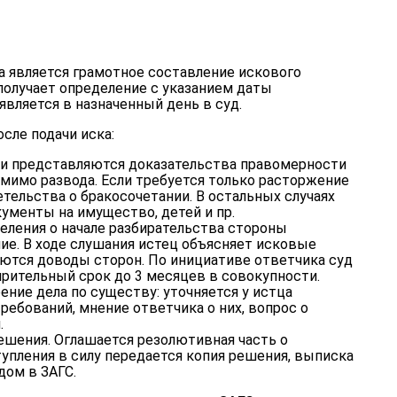
а является грамотное составление искового
получает определение с указанием даты
является в назначенный день в суд.
сле подачи иска:
и представляются доказательства правомерности
мимо развода. Если требуется только расторжение
етельства о бракосочетании. В остальных случаях
ументы на имущество, детей и пр.
еления о начале разбирательства стороны
ие. В ходе слушания истец объясняет исковые
ются доводы сторон. По инициативе ответчика суд
рительный срок до 3 месяцев в совокупности.
ние дела по существу: уточняется у истца
ебований, мнение ответчика о них, вопрос о
.
ешения. Оглашается резолютивная часть о
упления в силу передается копия решения, выписка
дом в ЗАГС.