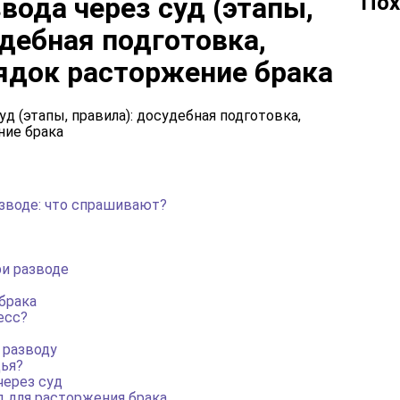
Пох
вода через суд (этапы,
удебная подготовка,
ядок расторжение брака
зводе: что спрашивают?
ри разводе
брака
есс?
 разводу
дья?
через суд
 для расторжения брака