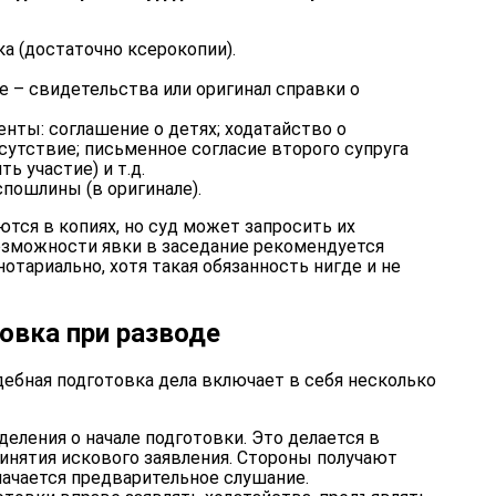
ка (достаточно ксерокопии).
е – свидетельства или оригинал справки о
нты: соглашение о детях; ходатайство о
сутствие; письменное согласие второго супруга
ь участие) и т.д.
спошлины (в оригинале).
тся в копиях, но суд может запросить их
озможности явки в заседание рекомендуется
отариально, хотя такая обязанность нигде и не
овка при разводе
удебная подготовка дела включает в себя несколько
еления о начале подготовки. Это делается в
ринятия искового заявления. Стороны получают
начается предварительное слушание.