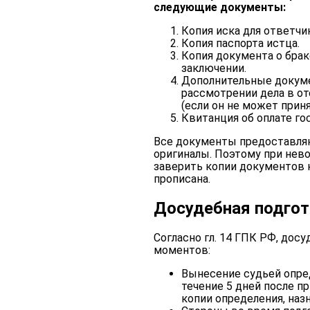
следующие документы:
Копия иска для ответчи
Копия паспорта истца.
Копия документа о брак
заключении.
Дополнительные докуме
рассмотрении дела в от
(если он не может принят
Квитанция об оплате го
Все документы предоставляю
оригиналы. Поэтому при нев
заверить копии документов н
прописана.
Досудебная подгот
Согласно гл. 14 ГПК РФ, дос
моментов:
Вынесение судьей опред
течение 5 дней после п
копии определения, наз