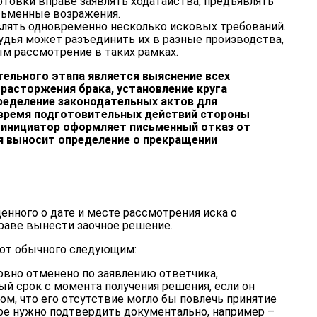
товки вправе заявлять ходатайства, предъявлять
сьменные возражения.
влять одновременно несколько исковых требований.
удья может разъединить их в разные производства,
м рассмотрение в таких рамках.
ельного этапа является выяснение всех
расторжения брака, установление круга
пределение законодательных актов для
 время подготовительных действий стороны
а инициатор оформляет письменный отказ от
ья выносит определение о прекращении
енного о дате и месте рассмотрения иска о
праве вынести заочное решение.
 от обычного следующим:
овно отменено по заявлению ответчика,
й срок с момента получения решения, если он
ом, что его отсутствие могло бы повлечь принятие
ое нужно подтвердить документально, например –