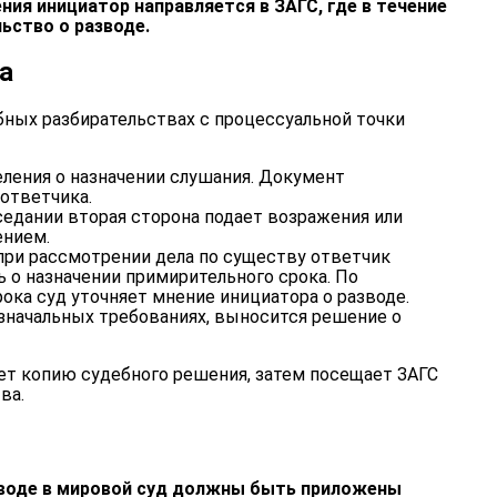
ния инициатор направляется в ЗАГС, где в течение
ьство о разводе.
а
бных разбирательствах с процессуальной точки
ления о назначении слушания. Документ
 ответчика.
едании вторая сторона подает возражения или
ением.
при рассмотрении дела по существу ответчик
 о назначении примирительного срока. По
рока суд уточняет мнение инициатора о разводе.
изначальных требованиях, выносится решение о
ает копию судебного решения, затем посещает ЗАГС
ва.
зводе в мировой суд должны быть приложены