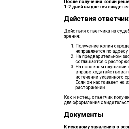
После получения копии реше
1-2 дней выдается свидетел
Действия ответчик
Действия ответчика на суде
зрения:
Получение копии опреде
направляется по адресу
На предварительном зас
соглашается с расторж
На основном слушании 
вправе ходатайствовать
истечении указанного с
Если он настаивает на 
расторжении.
Как и истец, ответчик получ
для оформления свидетельст
Документы
К исковому заявлению о ра