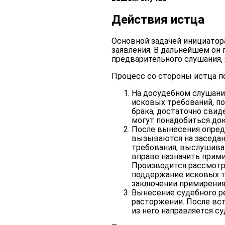
Действия истца
Основной задачей инициатор
заявления. В дальнейшем он 
предварительного слушания, 
Процесс со стороны истца по
На досудебном слушани
исковых требований, по
брака, достаточно свид
могут понадобиться док
После вынесения опред
вызываются на заседан
требования, выслушива
вправе назначить прими
Производится рассмотре
поддержание исковых тр
заключении примирения
Вынесение судебного р
расторжении. После вст
из него направляется су