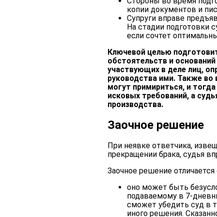
Стороны во время подго
копии документов и пи
Супруги вправе предъя
На стадии подготовки с
если сочтет оптимальны
Ключевой целью подготовит
обстоятельств и оснований 
участвующих в деле лиц, о
руководства ими. Также во
могут примириться, и тогд
исковых требований, а суд
производства.
Заочное решение
При неявке ответчика, извещ
прекращении брака, судья в
Заочное решение отличается
оно может быть безусл
подаваемому в 7-дневны
сможет убедить суд в т
иного решения. Сказанн