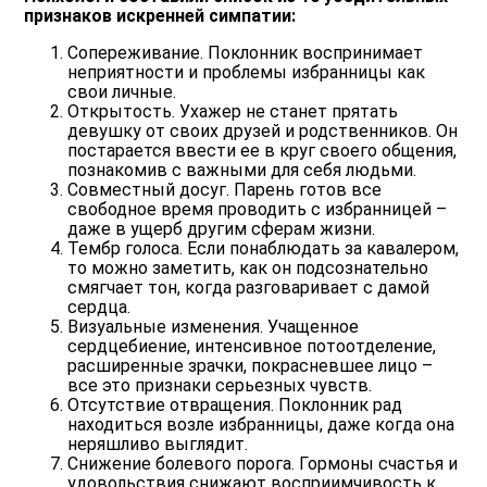
признаков искренней симпатии:
Сопереживание. Поклонник воспринимает
неприятности и проблемы избранницы как
свои личные.
Открытость. Ухажер не станет прятать
девушку от своих друзей и родственников. Он
постарается ввести ее в круг своего общения,
познакомив с важными для себя людьми.
Совместный досуг. Парень готов все
свободное время проводить с избранницей –
даже в ущерб другим сферам жизни.
Тембр голоса. Если понаблюдать за кавалером,
то можно заметить, как он подсознательно
смягчает тон, когда разговаривает с дамой
сердца.
Визуальные изменения. Учащенное
сердцебиение, интенсивное потоотделение,
расширенные зрачки, покрасневшее лицо –
все это признаки серьезных чувств.
Отсутствие отвращения. Поклонник рад
находиться возле избранницы, даже когда она
неряшливо выглядит.
Снижение болевого порога. Гормоны счастья и
удовольствия снижают восприимчивость к