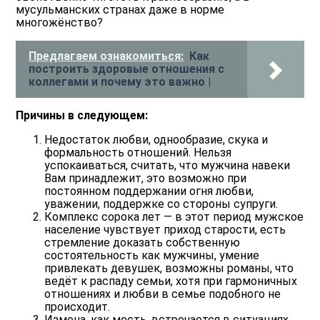
мусульманских странах даже в норме
многожёнство?
Предлагаем ознакомиться:
Как
построить здоровые отношения с
коллегами и почему это важно |
Причины в следующем:
Недостаток любви, однообразие, скука и
формальность отношений
. Нельзя
успокаиваться, считать, что мужчина навеки
Вам принадлежит, это возможно при
постоянном поддержании огня любви,
уважении, поддержке со стороны супруги.
Комплекс сорока лет
— в этот период мужское
население чувствует приход старости, есть
стремление доказать собственную
состоятельность как мужчины, умение
привлекать девушек, возможны романы, что
ведёт к распаду семьи, хотя при гармоничных
отношениях и любви в семье подобного не
происходит.
Измена, как месть,
встречается в ситуациях