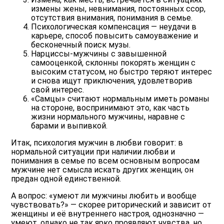
измены жены, невнимания, постоянных ссор,
отсутствия внимания, понимания в семье.
Психологическая компенсация
— неудачи в
карьере, способ повысить самоуважение и
бесконечный поиск музы.
Нарциссы-мужчины
с завышенной
самооценкой, склонны покорять женщин с
высоким статусом, но быстро теряют интерес
и снова ищут приключения, удовлетворив
свой интерес.
«Самцы»
считают нормальным иметь романы
на стороне, воспринимают это, как часть
жизни нормального мужчины, наравне с
барами и выпивкой.
Итак, психология мужчин в любви говорит: в
нормальной ситуации при наличии любви и
понимания в семье по всем основным вопросам
мужчине нет смысла искать других женщин, он
предан одной единственной.
А вопрос: «умеют ли мужчины любить и вообще
чувствовать?» — скорее риторический и зависит от
женщины и её внутреннего настроя, однозначно —
умеют, однако не так ярко проявляют чувства, но