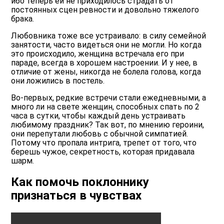
ибо теперь ей не приходилось страдать от
постоянных сцен ревности и довольно тяжелого
брака.
Любовника тоже все устраивало: в силу семейной
занятости, часто видеться они не могли. Но когда
это происходило, женщина встречала его при
параде, всегда в хорошем настроении. И у нее, в
отличие от жены, никогда не болела голова, когда
они ложились в постель.
Во-первых, редкие встречи стали ежедневными, а
много ли на свете женщин, способных спать по 2
часа в сутки, чтобы каждый день устраивать
любимому праздник? Так вот, по мнению героини,
они перепутали любовь с обычной симпатией.
Потому что пропала интрига, трепет от того, что
берешь чужое, секретность, которая придавала
шарм.
Как помочь поклоннику
признаться в чувствах