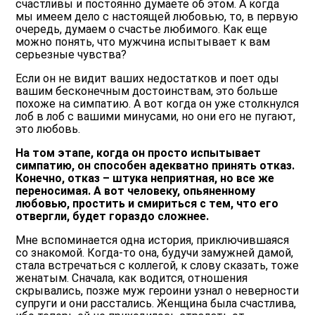
счастливы и постоянно думаете об этом. А когда
мы имеем дело с настоящей любовью, то, в первую
очередь, думаем о счастье любимого. Как еще
можно понять, что мужчина испытывает к вам
серьезные чувства?
Если он не видит ваших недостатков и поет оды
вашим бесконечным достоинствам, это больше
похоже на симпатию. А вот когда он уже столкнулся
лоб в лоб с вашими минусами, но они его не пугают,
это любовь.
На том этапе, когда он просто испытывает
симпатию, он способен адекватно принять отказ.
Конечно, отказ – штука неприятная, но все же
переносимая. А вот человеку, опьяненному
любовью, простить и смириться с тем, что его
отвергли, будет гораздо сложнее.
Мне вспоминается одна история, приключившаяся
со знакомой. Когда-то она, будучи замужней дамой,
стала встречаться с коллегой, к слову сказать, тоже
женатым. Сначала, как водится, отношения
скрывались, позже муж героини узнал о неверности
супруги и они расстались. Женщина была счастлива,