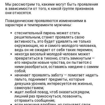
Мы рассмотрим то, какими могут быть проявления
в зависимости от того, к какой группе признаков
они относятся.
Поведенческие проявляются изменениями в
характере и темпераменте мужчины:
стеснительный парень может стать
решительным, станет проявлять свою
активность, это будет удивлять не только
окружающих, но и самого молодого человека,
ведь он не ожидает от себя таких перемен;
некогда веселый молодой человек может
превратиться в тихоню, стать
замкнутым
—
его накрыли новые чувства, он пытается с
ними разобраться, оставаясь наедине с самим
собой;
начинает проявлять заботу — помогает надеть
пальто, поднимает предметы, которые
девушка уронила, интересуется ее жизнью,
самочувствием;
ищет любой повод, чтоб оказаться рядом,
лишний раз прикоснуться, позвонить,
отправить сообщение;
если мужчина влюблен, но скрывает свои