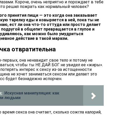
лазами. Короче, очень неприятно и порождает в тебе
, что решил пожрать как нормальный человек?
ого принятия пищи — это когда она заказывает
ую тарелку еды и ковыряется в ней, пока ты не
знаю, ест ли она что-то оттуда или просто делает
й подругой в общепит превращается в глупое и
 удивляюсь, как можно было умудриться
невное действие в такой маразм.
ичка отвратительна
о-первых, она ненавидит свое тело и потому не
ваться, чтобы ты НЕ ДАЙ БОГ не увидел ее «жиры».
потерять интерес к сексу из-за истощенности
нщина не хочет заниматься сексом или делает это
есс будет безнадежно испорчен.
:
Искусная манипуляция: как
ми людьми
о время секса она считает, сколько сожгла калорий,