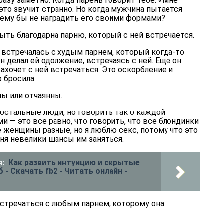
сразу заметно. Когда парень говорит тебе: «Мне
то звучит странно. Но когда мужчина пытается
очему бы не наградить его своими формами?
ыть благодарна парню, который с ней встречается.
я встречалась с худым парнем, который когда-то
он делал ей одолжение, встречаясь с ней. Еще он
захочет с ней встречаться. Это оскорбление и
 бросила.
ы или отчаянны.
остальные люди, но говорить так о каждой
— это все равно, что говорить, что все блондинки
е женщины разные, но я люблю секс, потому что это
еня невелики шансы им заняться.
:
Как развить интуицию и скрытые
б - Скачать fb2 - Читать онлайн -
встречаться с любым парнем, которому она