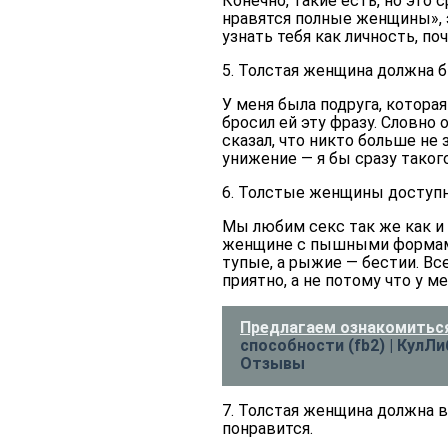
Конечно, такие есть, но это 
нравятся полные женщины», э
узнать тебя как личность, п
5. Толстая женщина должна б
У меня была подруга, котора
бросил ей эту фразу. Словно 
сказал, что никто больше не 
унижение — я бы сразу такого
6. Толстые женщины доступн
Мы любим секс так же как и 
женщине с пышными формами 
тупые, а рыжие — бестии. Вс
приятно, а не потому что у м
Предлагаем ознакомиться
способности (fb2) | КулЛи
Отзывы
7. Толстая женщина должна 
понравится.