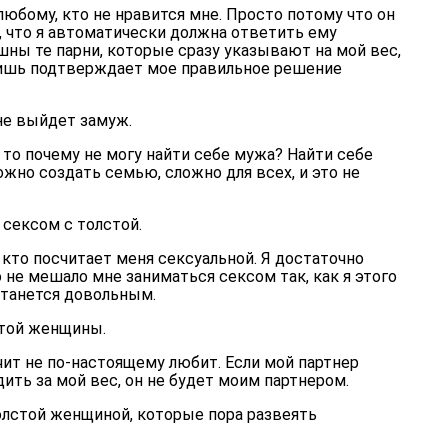
любому, кто не нравится мне. Просто потому что он
т, что я автоматически должна ответить ему
ны те парни, которые сразу указывают на мой вес,
лишь подтверждает мое правильное решение
не выйдет замуж.
, то почему не могу найти себе мужа? Найти себе
можно создать семью, сложно для всех, и это не
 сексом с толстой.
, кто посчитает меня сексуальной. Я достаточно
о не мешало мне заниматься сексом так, как я этого
станется довольным.
стой женщины.
ачит не по-настоящему любит. Если мой партнер
ить за мой вес, он не будет моим партнером.
олстой женщиной, которые пора развеять