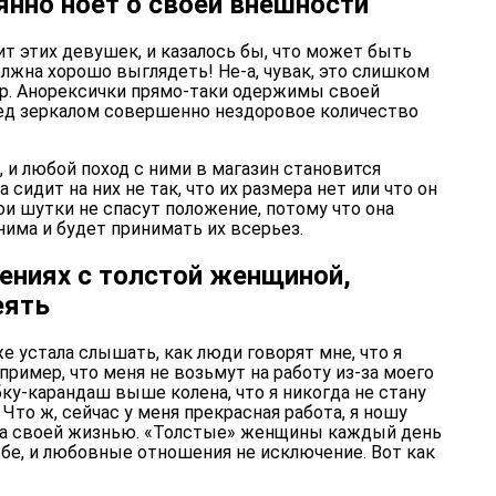
янно ноет о своей внешности
ит этих девушек, и казалось бы, что может быть
лжна хорошо выглядеть! Не-а, чувак, это слишком
ур. Анорексички прямо-таки одержимы своей
ед зеркалом совершенно нездоровое количество
 и любой поход с ними в магазин становится
 сидит на них не так, что их размера нет или что он
вои шутки не спасут положение, потому что она
има и будет принимать их всерьез.
ениях с толстой женщиной,
еять
е устала слышать, как люди говорят мне, что я
Например, что меня не возьмут на работу из-за моего
бку-карандаш выше колена, что я никогда не стану
 Что ж, сейчас у меня прекрасная работа, я ношу
на своей жизнью. «Толстые» женщины каждый день
бе, и любовные отношения не исключение. Вот как