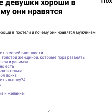
Пох
е девушки хороши в
ему они нравятся
оет о своей внешности
 толстой женщиной, которые пора развеять
пкая и ранимая
но есть
вратительна
ебя психа
тить пышку?4
3
2
ка и желаниеi