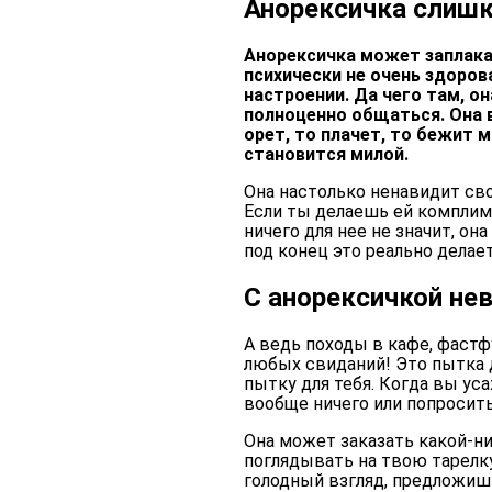
Анорексичка слишк
Анорексичка может заплака
психически не очень здоров
настроении. Да чего там, о
полноценно общаться. Она в
орет, то плачет, то бежит 
становится милой.
Она настолько ненавидит сво
Если ты делаешь ей комплиме
ничего для нее не значит, он
под конец это реально делает
С анорексичкой не
А ведь походы в кафе, фаст
любых свиданий! Это пытка 
пытку для тебя. Когда вы уса
вообще ничего или попросить 
Она может заказать какой-н
поглядывать на твою тарелк
голодный взгляд, предложишь