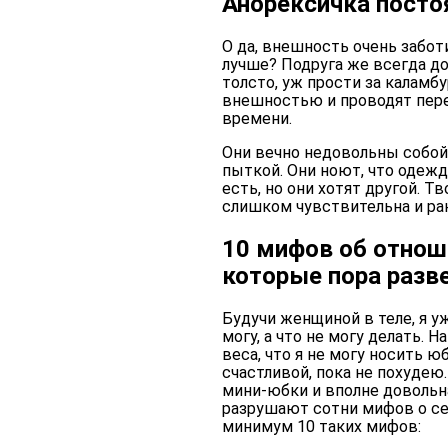
Анорексичка посто
О да, внешность очень забот
лучше? Подруга же всегда до
толсто, уж прости за каламб
внешностью и проводят пер
времени.
Они вечно недовольны собой,
пыткой. Они ноют, что одежда
есть, но они хотят другой. Т
слишком чувствительна и ран
10 мифов об отнош
которые пора разв
Будучи женщиной в теле, я уж
могу, а что не могу делать. 
веса, что я не могу носить ю
счастливой, пока не похудею.
мини-юбки и вполне доволь
разрушают сотни мифов о се
минимум 10 таких мифов: