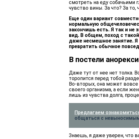
смотреть на еду собачьими г
чувство вины. За что? За то
Еще один вариант совместн
нормальную общечеловеческ
закончишь есть. Я так и не 
вид. В общем, поход с тако
даже несмешное занятие. Я
превратить обычное повсед
В постели анорекс
Даже тут от нее нет толка. В
торопится перед тобой разде
Во-вторых, она может вовсе 
своего организма, а если же
лишь из чувства долга, проц
Предлагаем ознакомиться
общаться с невыносимы
Знаешь, я даже уверен, что в