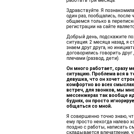
работать три месяца.
Здравствуйте. Я познакомил
один раз, пообщались, после 
общаемся только в переписке,
регистрации на сайте являет
Добрый день, подскажите пож
ситуация. 2 месяца назад, я
знаем друг друга, но инициат
договорились говорить друг д
плечами (развод, дети).
Он много работает, сразу м
ситуацию. Проблема вся в то
девушка, что он хочет стро
комфортно во всех смыслах,
встреч, для звонков, мы м
мессенжерах так вообще ид
буднях, он просто игнорируе
общаться со мной.
Я совершенно точно знаю, чт
ему просто некогда налево хо
поздно с работы, написать см
складывается впечатление, ч