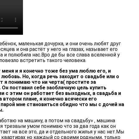
ебёнок, маленькая дочурка, и они очень любят друг
сяцев и она растёт у него на глазах, называет его
ла и полюбила нас.Вро де бы все слава вселенной у
 повезло встретить такого человека.
 меня и я конечно тоже без ума люблю его, и
любовь. Но, когда речь заходит о свадьбе или о
т я понимаю что ни черта( простите за
 Он поставил себе заоблачную цель купить
зи с этим он работает без выходных, а свадьба и
а втором плане, я конечно всячески его
 парой мне становиться обидно что мы с дочей на
ы.
аботаю на машину, а потом на свадьбу» , машина
и я трезвым умом понимаю что за два года как он
тает на все это, да и отдельного жилья у нас нет.Мы
 квартирах но каждый со своими родными, только