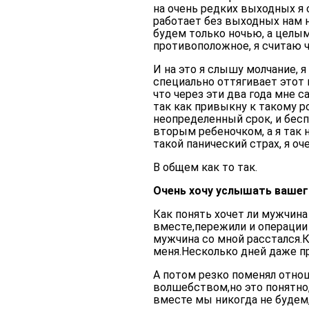
на очень редких выходных я с
работает без выходных нам 
будем только ночью, а целым
противоположное, я считаю ч
И на это я слышу молчание, я
специально оттягивает этот
что через эти два года мне с
так как привыкну к такому ро
неопределенный срок, и бесп
вторым ребеночком, а я так н
такой панический страх, я оч
В общем как то так.
Очень хочу услышать вашег
Как понять хочет ли мужчин
вместе,пережили и операции 
мужчина со мной расстался.К
меня.Несколько дней даже пр
А потом резко поменял отно
волшебством,но это понятно
вместе мы никогда не будем