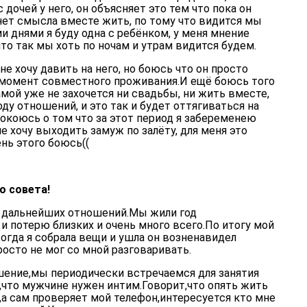
 дочей у него, он объясняет это тем что пока он
нет смысла вместе жить, по тому что видится мы
и днями я буду одна с ребёнком, у меня мнение
то так мы хоть по ночам и утрам видится будем.
 не хочу давить на него, но боюсь что он просто
 момент совместного проживания.И ещё боюсь того
амой уже не захочется ни свадьбы, ни жить вместе,
ду отношений, и это так и будет оттягиваться на
окоюсь о том что за этот период я забеременею
е хочу выходить замуж по залёту, для меня это
ень этого боюсь((
о совета!
а дальнейших отношений.Мы жили год
и потерю близких и очень много всего.По итогу мой
огда я собрала вещи и ушла он возненавидел
осто не мог со мной разговаривать.
шение,мы периодически встречаемся для занятия
,что мужчине нужен интим.Говорит,что опять жить
,а сам проверяет мой телефон,интересуется кто мне