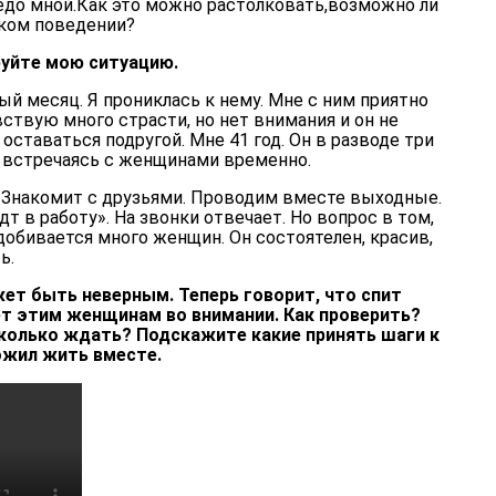
едо мной.Как это можно растолковать,возможно ли
аком поведении?
уйте мою ситуацию.
й месяц. Я прониклась к нему. Мне с ним приятно
вствую много страсти, но нет внимания и он не
оставаться подругой. Мне 41 год. Он в разводе три
о встречаясь с женщинами временно.
. Знакомит с друзьями. Проводим вместе выходные.
т в работу». На звонки отвечает. Но вопрос в том,
добивается много женщин. Он состоятелен, красив,
ь.
ет быть неверным. Теперь говорит, что спит
ет этим женщинам во внимании. Как проверить?
колько ждать? Подскажите какие принять шаги к
ожил жить вместе.