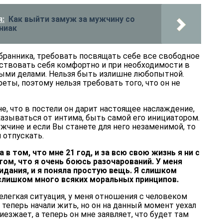
:
Как выйти замуж за мужчину со
ниак
бранника, требовать посвящать себе все свободное
вствовать себя комфортно и при необходимости в
ыми делами. Нельзя быть излишне любопытной.
еты, поэтому нельзя требовать того, что он не
, что в постели он дарит настоящее наслаждение,
азываться от интима, быть самой его инициатором.
жчине и если Вы станете для него незаменимой, то
я отпускать.
в том, что мне 21 год, и за всю свою жизнь я ни с
том, что я очень боюсь разочарований. У меня
идания, и я поняла простую вещь. Я слишком
 слишком много всяких моральных принципов.
нелегкая ситуация, у меня отношения с человеком
, теперь начали жить, но он на данный момент уехал
риезжает, а теперь он мне заявляет, что будет там