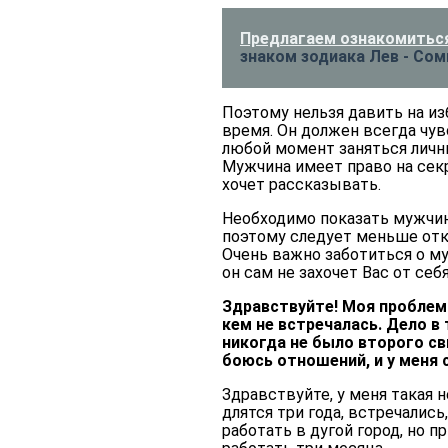
Предлагаем ознакомиться
знаком зодиака Лев - Сом
Поэтому нельзя давить на из
время. Он должен всегда чу
любой момент заняться личн
Мужчина имеет право на секр
хочет рассказывать.
Необходимо показать мужчине
поэтому следует меньше отк
Очень важно заботиться о му
он сам не захочет Вас от себ
Здравствуйте! Моя проблема 
кем не встречалась. Дело в 
никогда не было второго св
боюсь отношений, и у меня
Здравствуйте, у меня такая 
длятся три года, встречались
работать в дугой город, но п