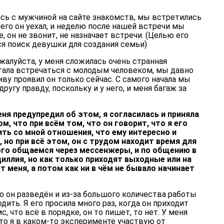
ась с мужчиной на сайте знакомств, мы встретились
чего он уехал, и неделю после нашей встречи мы
 он не звонит, не назначает встречи. (Целью его
ся поиск девушки для создания семьи)
алуйста, у меня сложилась очень странная
 стала встречаться с молодым человеком, мы давно
иву проявил он только сейчас. С самого начала мы
ругу правду, поскольку и у него, и меня багаж за
еня предупредил об этом, я согласилась и приняла
м, что при всём том, что он говорит, что я его
ить со мной отношения, что ему интересно и
 но при всё этом, он с трудом находит время для
ного общаемся через мессенжеры, и по общению в
иллия, но как только приходят выходные или на
т меня, а потом как ни в чём не бывало начинает
о он разведён и из-за большого количества работы
дить. Я его просила много раз, когда он приходит
с, что всё в порядке, он то пишет, то нет. У меня
то я в каком-то эксперименте участвую от