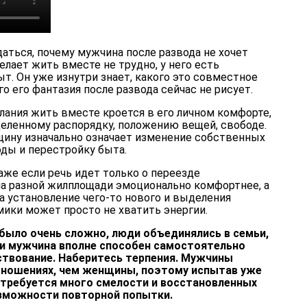
даться, почему мужчина после развода не хочет
лает жить вместе не трудно, у него есть
. Он уже изнутри знает, какого это совместное
о его фантазия после развода сейчас не рисует.
лания жить вместе кроется в его личном комфорте,
деленному распорядку, положению вещей, свободе.
ину изначально означает изменение собственных
оды и перестройку быта.
аже если речь идет только о переезде
на разной жилплощади эмоционально комфортнее, а
на установление чего-то нового и выделения
мики может просто не хватить энергии.
было очень сложно, люди объединялись в семьи,
, и мужчина вполне способен самостоятельно
ствование. Наберитесь терпения. Мужчины
тношениях, чем женщины, поэтому испытав уже
требуется много смелости и восстановленных
озможности повторной попытки.