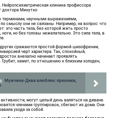
ы терминами, научными выражениями,
по смыслу они не связаны. Например, на вопрос: что
ет: это часть тела, без которой жить просто
ноги, но без головы нежелательно. Это сила тела, в
ла.
 других сражаются простой формой шизофрении,
нверсией черт характера. Так, спокойный,
росток внезапно начинает проявлять
 Грубит, хамит, по отношению к близким холоден,
:
Мужчина-Дева влюблен: признаки,
я
активности, могут целый день валяться на диване.
овятся членами группировок, сбегают из дома. Они
вила ухода за собой.