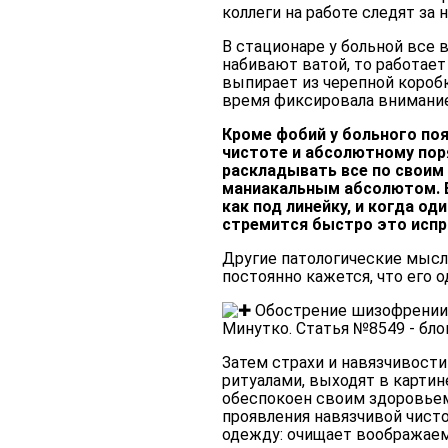
коллеги на работе следят за 
В стационаре у больной все 
набивают ватой, то работает 
выпирает из черепной коробк
время фиксировала внимание
Кроме фобий у больного поя
чистоте и абсолютному пор
раскладывать все по своим 
маниакальным абсолютом. Е
как под линейку, и когда од
стремится быстро это испр
Другие патологические мысл
постоянно кажется, что его о
Затем страхи и навязчивост
ритуалами, выходят в картин
обеспокоен своим здоровьем,
проявления навязчивой чист
одежду: очищает воображаем