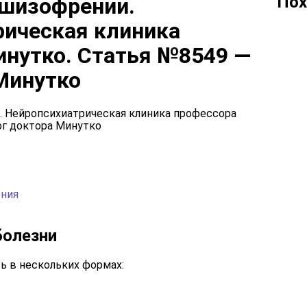
Пох
 шизофрении.
рическая клиника
инутко. Статья №8549 —
Минутко
ения
болезни
 в нескольких формах: