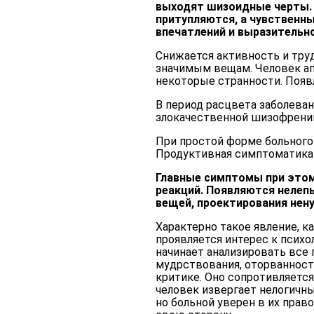
выходят шизоидные черты. 
притупляются, а чувственн
впечатлений и выразительн
Снижается активность и труд
значимым вещам. Человек ап
некоторые странности. Появ
В период расцвета заболева
злокачественной шизофрени
При простой форме больного
Продуктивная симптоматика 
Главные симптомы при этом
реакций. Появляются нелеп
вещей, проектирования нен
Характерно такое явление, к
проявляется интерес к психо
начинает анализировать все 
мудрствования, оторванност
критике. Оно сопротивляется 
человек извергает нелогичн
но больной уверен в их право