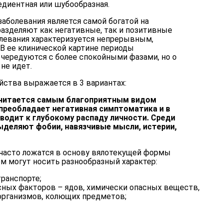
едиентная или шубообразная.
аболевания является самой богатой на
разделяют как негативные, так и позитивные
олевания характеризуется непрерывным,
В ее клинической картине периоды
ередуются с более спокойными фазами, но о
не идет.
ства выражается в 3 вариантах:
читается самым благоприятным видом
 преобладает негативная симптоматика и в
водит к глубокому распаду личности. Среди
деляют фобии, навязчивые мысли, истерии,
 часто ложатся в основу вялотекущей формы
м могут носить разнообразный характер:
ранспорте;
сных факторов – ядов, химически опасных веществ,
рганизмов, колющих предметов;