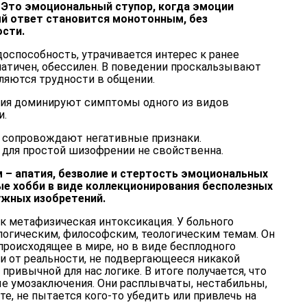
Это эмоциональный ступор, когда эмоции
ый ответ становится монотонным, без
ости.
оспособность, утрачивается интерес к ранее
атичен, обессилен. В поведении проскальзывают
ляются трудности в общении.
ния доминируют симптомы одного из видов
и.
 сопровождают негативные признаки.
для простой шизофрении не свойственна.
 – апатия, безволие и стертость эмоциональных
ые хобби в виде коллекционирования бесполезных
ужных изобретений.
ак метафизическая интоксикация. У больного
логическим, философским, теологическим темам. Он
происходящее в мире, но в виде бесплодного
и от реальности, не подвергающееся никакой
привычной для нас логике. В итоге получается, что
ые умозаключения. Они расплывчаты, нестабильны,
те, не пытается кого-то убедить или привлечь на