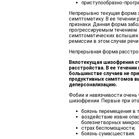
приступообразно-прогр
Непрерывно текущая форма з
симптоматику. В ее течении 
признаки. Данная форма заб
прогрессируемым течением. 
симптоматических вспышек ч
ремиссии в этом случае речи 
Непрерывная форма расстрой
Вялотекущая шизофрения с
расстройства. В ее течении
большинстве случаев не при
продуктивных симптомов вы
деперсонализацию.
Фобии и навязчивости очень
шизофрении. Первые при это
боязнь перемещения в т
воздействие извне опа
болезнетворных микроо
страх беспомощности;
боязнь сумасшествия.