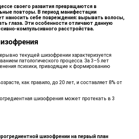
цессе своего развития превращаются в
ьные повторы. В период манифестации
т наносить себе повреждения: вырывать волосы,
ать глаза. Эти особенности отличают данную
сивно-компульсивного расстройства.
шизофрения
рерывно текущей шизофрении характеризуется
анием патологического процесса. За 3–5 лет
енения психики, приводящие к формированию
зрасте, как правило, до 20 лет, и составляет 8% от
рогредиентная шизофрения может протекать в 3
прогредиентной шизофрении на первый план