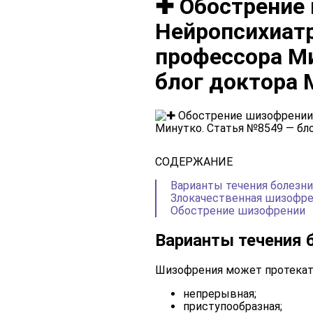
✚ Обострение
Нейропсихиат
профессора М
блог доктора 
СОДЕРЖАНИЕ
Варианты течения болезни
Злокачественная шизофр
Обострение шизофрении
Варианты течения 
Шизофрения может протекать
непрерывная;
приступообразная;