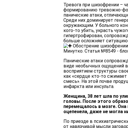
Тревога при шизофрении – ча
формированию тревожно-фоби
панические атаки, отличающ
Среди них доминирует генер
окружающим. У больного конц
кого-то убить, украсть чужог
гипертрофирован, сопровожд
больше осложняет ситуацию
Панические атаки сопровож
виде необычных ощущений в 
восприятием структуры свое
как «сердце кто-то сжимает
смесь». На этой почве проду
инфаркта или инсульта.
Женщина, 38 лет шла по ули
головы. После этого образо
перемещалось в мозге. Она и
оцепенела, даже не могла н
По приезде в психиатрически
от навязчивой мысли заговор