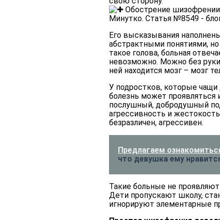
свою сторону.
Его высказывания наполнен
абстрактными понятиями, но 
такое голова, больная отвеча
невозможно. Можно без руки, 
ней находится мозг – мозг те
У подростков, которые чащи
болезнь может проявляться и
послушный, добродушный под
агрессивность и жестокость.
безразличен, агрессивен.
Предлагаем ознакомиться
что девушка ему нравитс
Такие больные не проявляют 
Дети пропускают школу, стан
игнорируют элементарные пра