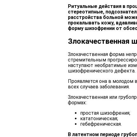
Ритуальные действия в про
стереотипные, подсознател
расстройства больной може
прокалывать кожу, вдавлив
форму шизофрении от обсес
Злокачественная 
Злокачественная форма неп
стремительным прогрессиров
наступают необратимые изм
шизофренического дефекта.
Проявляется она в молодом во
всех случаев заболевания.
Злокачественная или грубоп
формах:
простая шизофрения;
кататоническая;
гебефреническая.
В латентном периоде грубо