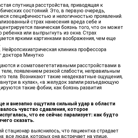
стая спутница расстройства, приводящая к
ческих состояний. Это, в первую очередь,
иеся специфичностью и нелогичностью проявлений.
ализованный страх нанесения вреда себе и
ентрируется паническая боязнь того, что он может
о ребенка или выпрыгнуть из окна. Страх
ается яркими картинками воображения, чем еще
.
даются и соматовегетативными расстройствами в
теле, появлением резкой слабости, неправильным
го тела. Возникают такие неадекватные ощущения,
 внутри в кулак», «в желудок залили разъедающую
цируются такие фобии, как боязнь развития
це и внезапно ощутила сильный удар в области
валось чувство сдавления, которое
спугалась, что ее сейчас парализует: как будто
ичего сказать.
й стационар выяснилось, что пациентка страдает
а: все люди, которых она встречает на улице,