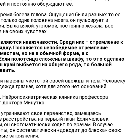
ней и постоянно обсуждают ее.
время болела голова. Ощущения были разные: то ее
только одна половина мозга, он пульсирует и
и. Была вялой, угрюмой, постоянно лежала, все
 на своих чувствах.
вляются навязчивости. Среди них – стремление к
ядку. Появляется непобедимое стремление
местам, но не в обычной форме, а с
сли полотенца сложены в шкафу, то это сделано
ин край выбьется из общего ряда, то больной
авить.
и навеяны чистотой своей одежды и тела. Человеку
дежда грязная, хотя для этого нет оснований.
и утрачивают свое первенство, замещаясь
е расстройства на первый план. Если человек
 он систематически ходит по врачам. В случае
оты, он систематически «доводит до блеска» свою
ые загрязнения.