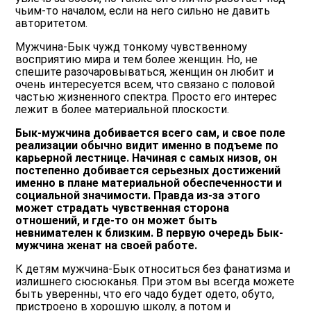
чьим-то началом, если на него сильно не давить
авторитетом.
Мужчина-Бык чужд тонкому чувственному
восприятию мира и тем более женщин. Но, не
спешите разочаровываться, женщин он любит и
очень интересуется всем, что связано с половой
частью жизненного спектра. Просто его интерес
лежит в более материальной плоскости.
Бык-мужчина добивается всего сам, и свое поле
реализации обычно видит именно в подъеме по
карьерной лестнице. Начиная с самых низов, он
постепенно добивается серьезных достижений
именно в плане материальной обеспеченности и
социальной значимости. Правда из-за этого
может страдать чувственная сторона
отношений, и где-то он может быть
невнимателен к близким. В первую очередь Бык-
мужчина женат на своей работе.
К детям мужчина-Бык относиться без фанатизма и
излишнего сюсюканья. При этом вы всегда можете
быть уверенны, что его чадо будет одето, обуто,
пристроено в хорошую школу, а потом и