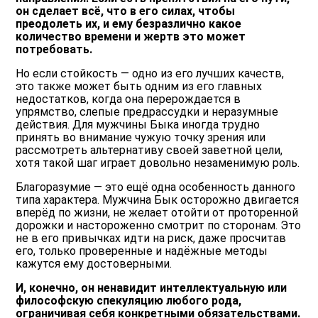
он сделает всё, что в его силах, чтобы
преодолеть их, и ему безразлично какое
количество времени и жертв это может
потребовать.
Но если стойкость — одно из его лучших качеств,
это также может быть одним из его главных
недостатков, когда она перерождается в
упрямство, слепые предрассудки и неразумные
действия. Для мужчины Быка иногда трудно
принять во внимание чужую точку зрения или
рассмотреть альтернативу своей заветной цели,
хотя такой шаг играет довольно незаменимую роль.
Благоразумие — это ещё одна особенность данного
типа характера. Мужчина Бык осторожно двигается
вперёд по жизни, не желает отойти от проторенной
дорожки и настороженно смотрит по сторонам. Это
не в его привычках идти на риск, даже просчитав
его, только проверенные и надёжные методы
кажутся ему достоверными.
И, конечно, он ненавидит интеллектуальную или
философскую спекуляцию любого рода,
ограничивая себя конкретными обязательствами.