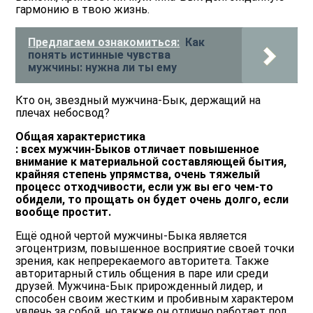
гармонию в твою жизнь.
Предлагаем ознакомиться:
Как
понять истинные чувства
мужчины: нужна ли ты ему
Кто он, звездный мужчина-Бык, держащий на
плечах небосвод?
Общая характеристика
: всех мужчин-Быков отличает повышенное
внимание к материальной составляющей бытия,
крайняя степень упрямства, очень тяжелый
процесс отходчивости, если уж вы его чем-то
обидели, то прощать он будет очень долго, если
вообще простит.
Ещё одной чертой мужчины-Быка является
эгоцентризм, повышенное восприятие своей точки
зрения, как непререкаемого авторитета. Также
авторитарный стиль общения в паре или среди
друзей. Мужчина-Бык прирожденный лидер, и
способен своим жестким и пробивным характером
увлечь за собой, но также он отлично работает под