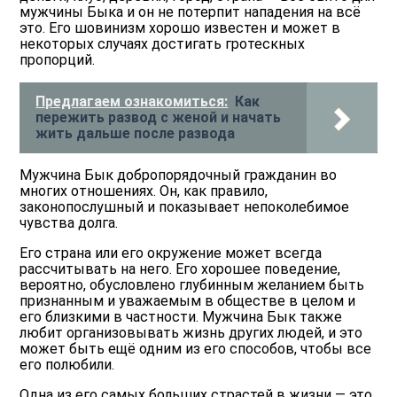
мужчины Быка и он не потерпит нападения на всё
это. Его шовинизм хорошо известен и может в
некоторых случаях достигать гротескных
пропорций.
Предлагаем ознакомиться:
Как
пережить развод с женой и начать
жить дальше после развода
Мужчина Бык добропорядочный гражданин во
многих отношениях. Он, как правило,
законопослушный и показывает непоколебимое
чувства долга.
Его страна или его окружение может всегда
рассчитывать на него. Его хорошее поведение,
вероятно, обусловлено глубинным желанием быть
признанным и уважаемым в обществе в целом и
его близкими в частности. Мужчина Бык также
любит организовывать жизнь других людей, и это
может быть ещё одним из его способов, чтобы все
его полюбили.
Одна из его самых больших страстей в жизни — это