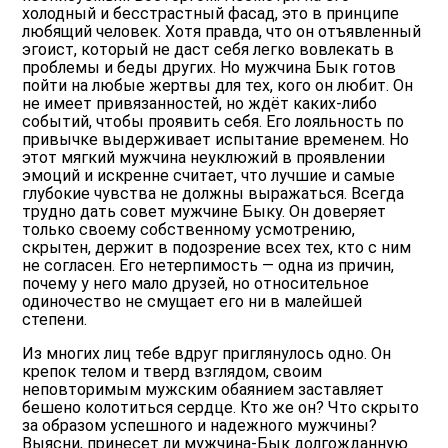
холодный и бесстрастный фасад, это в принципе
любящий человек
. Хотя правда, что он отъявленный
эгоист, который не даст себя легко вовлекать в
проблемы и беды других. Но мужчина Бык готов
пойти на любые жертвы для тех, кого он любит. Он
не имеет привязанностей, но ждёт каких-либо
событий, чтобы проявить себя. Его лояльность по
привычке выдерживает испытание временем. Но
этот мягкий мужчина неуклюжий в проявлении
эмоций и искренне считает, что лучшие и самые
глубокие чувства не должны выражаться. Всегда
трудно дать совет мужчине Быку. Он доверяет
только своему собственному усмотрению,
скрытен, держит в подозрение всех тех, кто с ним
не согласен. Его нетерпимость — одна из причин,
почему у него мало друзей, но относительное
одиночество не смущает его ни в малейшей
степени.
Из многих лиц тебе вдруг приглянулось одно. Он
крепок телом и тверд взглядом, своим
неповторимым мужским обаянием заставляет
бешено колотиться сердце. Кто же он? Что скрыто
за образом успешного и надежного мужчины?
Выясни, принесет ли мужчина-Бык долгожданную