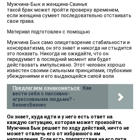
Мужчина-Бык и женщина-Свинья:
такой брак может пройти проверку временем,
если женщина сумеет последовательно отстаивать
свои права.
Материал подготовлен с помощью
Мужчина Бык само олицетворение стабильности и
консерватизма, он это знает и никогда ни стыдится
это показать. Никогда не ожидайте, что он
передумает в последний момент или будет
действовать импульсивно. Этот человек хорошо
известен своими сильными принципами, глубокими
убеждениями и его выдающейся силой воли.
Предлагаем ознакомиться:
Как
вести себя с пассивно-
агрессивными людьми? -
БизнесБизнес
Он знает, куда идти и у него есть ответ на
каждую ситуацию, которая может произойти.
Мужчина Бык решает по ходу действий, ничто не
может отвлечь его от избранного им
направления. Если есть препятствия на его пути,