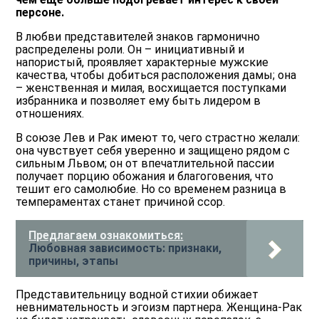
персоне.
В любви представителей знаков гармонично
распределены роли. Он – инициативный и
напористый, проявляет характерные мужские
качества, чтобы добиться расположения дамы; она
– женственная и милая, восхищается поступками
избранника и позволяет ему быть лидером в
отношениях.
В союзе Лев и Рак имеют то, чего страстно желали:
она чувствует себя уверенно и защищено рядом с
сильным Львом; он от впечатлительной пассии
получает порцию обожания и благоговения, что
тешит его самолюбие. Но со временем разница в
темпераментах станет причиной ссор.
Предлагаем ознакомиться:
Любовная зависимость: признаки,
причины, этапы
Представительницу водной стихии обижает
невнимательность и эгоизм партнера. Женщина-Рак