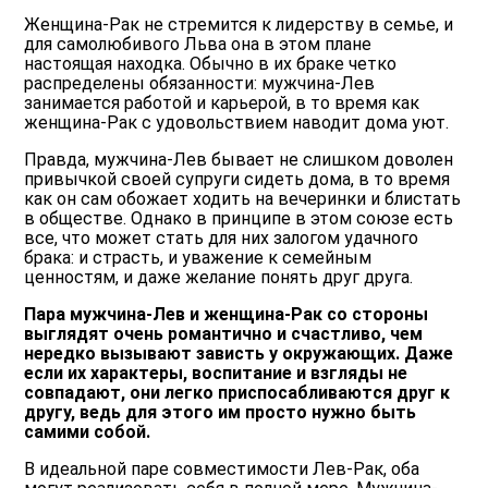
Женщина-Рак не стремится к лидерству в семье, и
для самолюбивого Льва она в этом плане
настоящая находка. Обычно в их браке четко
распределены обязанности: мужчина-Лев
занимается работой и карьерой, в то время как
женщина-Рак с удовольствием наводит дома уют.
Правда, мужчина-Лев бывает не слишком доволен
привычкой своей супруги сидеть дома, в то время
как он сам обожает ходить на вечеринки и блистать
в обществе. Однако в принципе в этом союзе есть
все, что может стать для них залогом удачного
брака: и страсть, и уважение к семейным
ценностям, и даже желание понять друг друга.
Пара мужчина-Лев и женщина-Рак со стороны
выглядят очень романтично и счастливо, чем
нередко вызывают зависть у окружающих. Даже
если их характеры, воспитание и взгляды не
совпадают, они легко приспосабливаются друг к
другу, ведь для этого им просто нужно быть
самими собой.
В идеальной паре совместимости Лев-Рак, оба