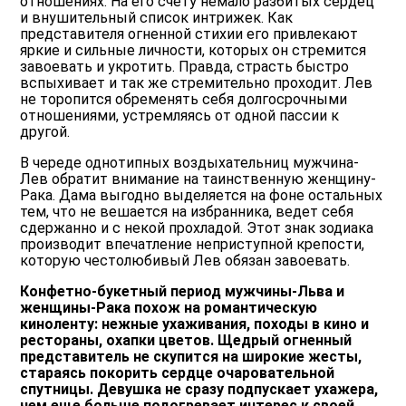
отношениях. На его счету немало разбитых сердец
и внушительный список интрижек. Как
представителя огненной стихии его привлекают
яркие и сильные личности, которых он стремится
завоевать и укротить. Правда, страсть быстро
вспыхивает и так же стремительно проходит. Лев
не торопится обременять себя долгосрочными
отношениями, устремляясь от одной пассии к
другой.
В череде однотипных воздыхательниц мужчина-
Лев обратит внимание на таинственную женщину-
Рака. Дама выгодно выделяется на фоне остальных
тем, что не вешается на избранника, ведет себя
сдержанно и с некой прохладой. Этот знак зодиака
производит впечатление неприступной крепости,
которую честолюбивый Лев обязан завоевать.
Конфетно-букетный период мужчины-Льва и
женщины-Рака похож на романтическую
киноленту: нежные ухаживания, походы в кино и
рестораны, охапки цветов. Щедрый огненный
представитель не скупится на широкие жесты,
стараясь покорить сердце очаровательной
спутницы. Девушка не сразу подпускает ухажера,
чем еще больше подогревает интерес к своей