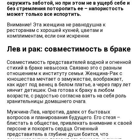
окружить заботой, но при этом не в ущерб себе и
без стремления поторопить ее – напористость
может только все испортить.
Внимание! Эта женщина не равнодушна к
ресторанам с хорошей кухней, цветам и
комплиментам, если они искренни.
Лев и рак: совместимость в браке
Совместимость представителей водной и огненной
стихий в браке невысока. Связано это с разным
отношением к институту семьи. Женщина-Рак с
юношества мечтает о замужестве, воображает,
как идет под венец в белом платье, а через пару лет
нянчит детишек. Она готова к браку в любом
возрасте, с радостью согласна взять на себя роль
хранительницы домашнего очага.
Мужчина-Лев, напротив, далек от бытовых
вопросов и планирования будущего. Его стезя –
блистать в обществе, привлекать внимание к своей
персоне и покорять сердца. Огненный
представитель в глубине души боится, что