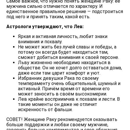
Самое важное, что нужно понять женщине Раку: ее
мужчина сильно отличается по характеру. И
единственное правильное решение — подстроиться
под него и принять таким, какой есть.
Астрологи утверждают, что Лев:
Яркая и активная личность, любит знаки
внимания и похвалу.
Не может жить без лучей славы и победы, а
потому он всегда будет находиться там,
сможет добиться внимания к своей персоне.
Льву жизненно необходимо находиться в
обществе. Он не хочет долго оставаться дома,
даже если там царит комфорт и уют.
Избранник девушки Рака по своему
темпераменту очень общительный, шумный и
активный. Причём время от времени его
может заносить в своём высокомерии.
Лев крайне восприимчив к похвале и лести. В
такие моменты он даже не отличит
искренность от фальши.
СОВЕТ!
Женщине Раку рекомендуется оказывать
больше поддержки и любви своему мужчине,
говорить больше комплиментов и слов обожания,