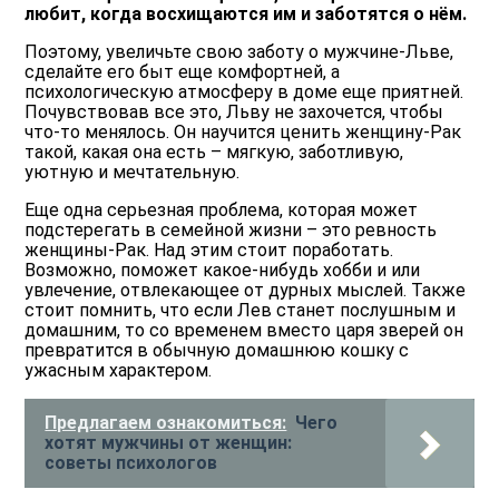
любит, когда восхищаются им и заботятся о нём.
Поэтому, увеличьте свою заботу о мужчине-Льве,
сделайте его быт еще комфортней, а
психологическую атмосферу в доме еще приятней.
Почувствовав все это, Льву не захочется, чтобы
что-то менялось. Он научится ценить женщину-Рак
такой, какая она есть – мягкую, заботливую,
уютную и мечтательную.
Еще одна серьезная проблема, которая может
подстерегать в семейной жизни – это ревность
женщины-Рак. Над этим стоит поработать.
Возможно, поможет какое-нибудь хобби и или
увлечение, отвлекающее от дурных мыслей. Также
стоит помнить, что если Лев станет послушным и
домашним, то со временем вместо царя зверей он
превратится в обычную домашнюю кошку с
ужасным характером.
Предлагаем ознакомиться:
Чего
хотят мужчины от женщин:
советы психологов