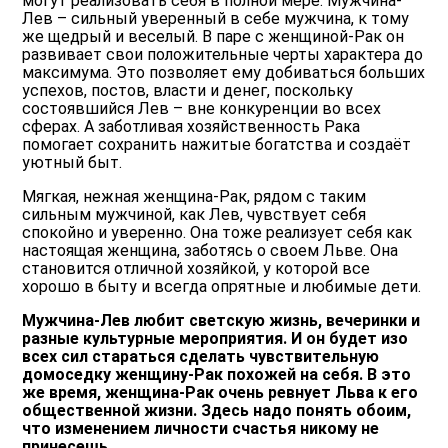
могут реализовать себя в полной мере. Мужчина-
Лев – сильный уверенный в себе мужчина, к тому
же щедрый и веселый. В паре с женщиной-Рак он
развивает свои положительные черты характера до
максимума. Это позволяет ему добиваться больших
успехов, постов, власти и денег, поскольку
состоявшийся Лев – вне конкуренции во всех
сферах. А заботливая хозяйственность Рака
помогает сохранить нажитые богатства и создаёт
уютный быт.
Мягкая, нежная женщина-Рак, рядом с таким
сильным мужчиной, как Лев, чувствует себя
спокойно и уверенно. Она тоже реализует себя как
настоящая женщина, заботясь о своем Льве. Она
становится отличной хозяйкой, у которой все
хорошо в быту и всегда опрятные и любимые дети.
Мужчина-Лев любит светскую жизнь, вечеринки и
разные культурные мероприятия. И он будет изо
всех сил стараться сделать чувствительную
домоседку женщину-Рак похожей на себя. В это
же время, женщина-Рак очень ревнует Льва к его
общественной жизни. Здесь надо понять обоим,
что изменением личности счастья никому не
принесешь.