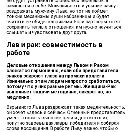
не будет устраивать словесных перепалок, а
замкнется в себе. Молчаливость и уныние начнут
раздражать мужчину-Льва, но тот не поймет
тонкие механизмы души избранницы и будет
считать ее обиды капризами. Если партнеры хотят
сохранить теплые отношения, им нужно научиться
слышать и чувствовать друг друга.
Лев и рак: совместимость в
работе
Деловые отношения между Львом и Раком
сложатся гармонично, если оба представителя
знаков закроют глаза на промахи коллеги.
Изначально этим людям непросто сработаться,
потому что у них разные ритмы. Женщина-Рак
выполняет задачи методично, аккуратно, но
медленно.
Взрывного Льва раздражает такая медлительность,
он хочет «здесь и сейчас». Огненный представитель
умеет ставить высокие цели и достигать их,
попутно завоевывая лавры победителя и собирая
слова восхищения. В работе Льву важно, чтобы о