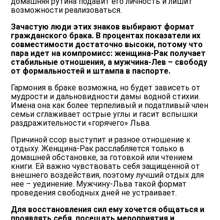
домашняя рутина подавит его личность и лишит
возможности реализоваться.
Зачастую люди этих знаков выбирают формат
гражданского брака. В процентах показатели их
совместимости достаточно высоки, потому что
пара идет на компромисс: женщина-Рак получает
стабильные отношения, а мужчина-Лев – свободу
от формальностей и штампа в паспорте.
Гармония в браке возможна, но будет зависеть от
мудрости и дальновидности дамы водной стихии.
Имена она как более терпеливый и податливый член
семьи сглаживает острые углы и гасит вспышки
раздражительности «горячего» Льва.
Причиной ссор выступит и разное отношение к
отдыху. Женщина-Рак расслабляется только в
домашней обстановке, за готовкой или чтением
книги. Ей важно чувствовать себя защищенной от
внешнего воздействия, поэтому лучший отдых для
нее – уединение. Мужчину-Льва такой формат
проведения свободных дней не устраивает.
Для восстановления сил ему хочется общаться и
проявлять себя, посещать мероприятия и