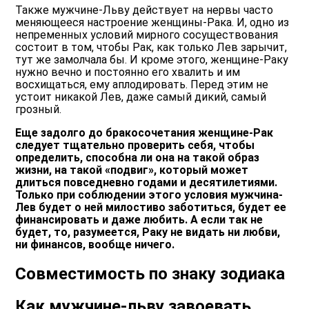
Также мужчине-Льву действует на нервы часто
меняющееся настроение женщины-Рака. И, одно из
непременных условий мирного сосуществования
состоит в том, чтобы Рак, как только Лев зарычит,
тут же замолчала бы. И кроме этого, женщине-Раку
нужно вечно и постоянно его хвалить и им
восхищаться, ему аплодировать. Перед этим не
устоит никакой Лев, даже самый дикий, самый
грозный.
Еще задолго до бракосочетания женщине-Рак
следует тщательно проверить себя, чтобы
определить, способна ли она на такой образ
жизни, на такой «подвиг», который может
длиться повседневно годами и десятилетиями.
Только при соблюдении этого условия мужчина-
Лев будет о ней милостиво заботиться, будет ее
финансировать и даже любить. А если так не
будет, то, разумеется, Раку не видать ни любви,
ни финансов, вообще ничего.
Совместимость по знаку зодиака
Как мужчине-льву завоевать