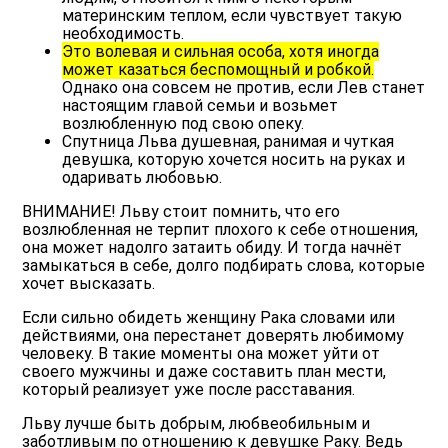
материнским теплом, если чувствует такую
необходимость.
Это волевая и сильная особа, хотя иногда
может казаться беспомощный и робкой.
Однако она совсем не против, если Лев станет
настоящим главой семьи и возьмет
возлюбленную под свою опеку.
Спутница Льва душевная, ранимая и чуткая
девушка, которую хочется носить на руках и
одаривать любовью.
ВНИМАНИЕ!
Льву стоит помнить, что его
возлюбленная не терпит плохого к себе отношения,
она может надолго затаить обиду. И тогда начнёт
замыкаться в себе, долго подбирать слова, которые
хочет высказать.
Если сильно обидеть женщину Рака словами или
действиями, она перестанет доверять любимому
человеку. В такие моменты она может уйти от
своего мужчины и даже составить план мести,
который реализует уже после расставания.
Льву лучше быть добрым, любвеобильным и
заботливым по отношению к девушке Раку. Ведь