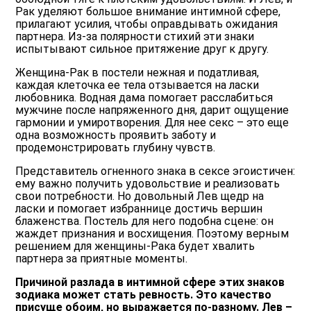
Рак уделяют большое внимание интимной сфере,
прилагают усилия, чтобы оправдывать ожидания
партнера. Из-за полярности стихий эти знаки
испытывают сильное притяжение друг к другу.
Женщина-Рак в постели нежная и податливая,
каждая клеточка ее тела отзывается на ласки
любовника. Водная дама помогает расслабиться
мужчине после напряженного дня, дарит ощущение
гармонии и умиротворения. Для нее секс – это еще
одна возможность проявить заботу и
продемонстрировать глубину чувств.
Представитель огненного знака в сексе эгоистичен:
ему важно получить удовольствие и реализовать
свои потребности. Но довольный Лев щедр на
ласки и помогает избраннице достичь вершин
блаженства. Постель для него подобна сцене: он
жаждет признания и восхищения. Поэтому верным
решением для женщины-Рака будет хвалить
партнера за приятные моменты.
Причиной разлада в интимной сфере этих знаков
зодиака может стать ревность. Это качество
присуще обоим, но выражается по-разному. Лев –