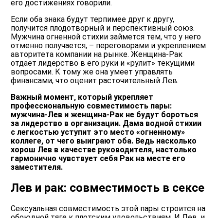
его достижениях говорили.
Если оба знака будут терпимее друг к другу,
получится плодотворный и перспективный союз.
Мужчина огненной стихии займется тем, что у него
отменно получается, – переговорами и укреплением
авторитета компании на рынке. Женщина-Рак
отдает лидерство в его руки и «рулит» текущими
вопросами. К тому же она умеет управлять
финансами, что оценит расточительный Лев.
Важный момент, который укрепляет
профессиональную совместимость пары:
мужчина-Лев и женщина-Рак не будут бороться
за лидерство в организации. Дама водной стихии
с легкостью уступит это место «огненному»
коллеге, от чего выиграют оба. Ведь насколько
хорош Лев в качестве руководителя, настолько
гармонично чувствует себя Рак на месте его
заместителя.
Лев и рак: совместимость в сексе
Сексуальная совместимость этой пары строится на
обоюдной тяге к плотским удовольствиям. И Лев, и