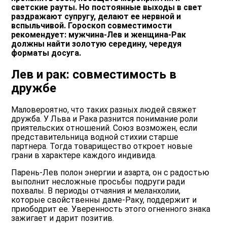
светские рауты. Но постоянные выходы в свет
раздражают супругу, делают ее нервной и
вспыльчивой. Гороскоп совместимости
рекомендует: мужчина-Лев и женщина-Рак
должны найти золотую середину, чередуя
форматы досуга.
Лев и рак: совместимость в
дружбе
Маловероятно, что таких разных людей свяжет
дружба. У Льва и Рака разнится понимание роли
приятельских отношений. Союз возможен, если
представительница водной стихии старше
партнера. Тогда товарищество откроет новые
грани в характере каждого индивида.
Парень-Лев полон энергии и азарта, он с радостью
выполнит несложные просьбы подруги ради
похвалы. В периоды отчаяния и меланхолии,
которые свойственны даме-Раку, поддержит и
приободрит ее. Уверенность этого огненного знака
зажигает и дарит позитив.