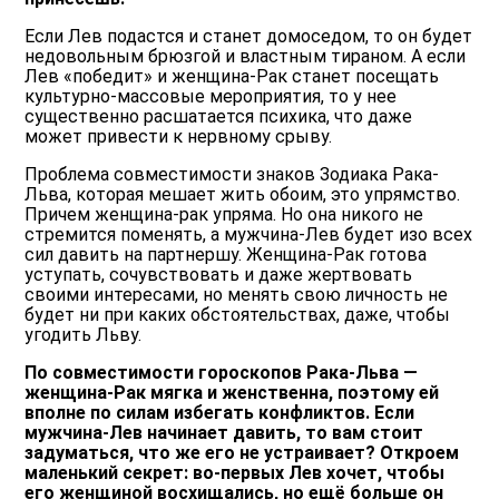
Если Лев подастся и станет домоседом, то он будет
недовольным брюзгой и властным тираном. А если
Лев «победит» и женщина-Рак станет посещать
культурно-массовые мероприятия, то у нее
существенно расшатается психика, что даже
может привести к нервному срыву.
Проблема совместимости знаков Зодиака Рака-
Льва, которая мешает жить обоим, это упрямство.
Причем женщина-рак упряма. Но она никого не
стремится поменять, а мужчина-Лев будет изо всех
сил давить на партнершу. Женщина-Рак готова
уступать, сочувствовать и даже жертвовать
своими интересами, но менять свою личность не
будет ни при каких обстоятельствах, даже, чтобы
угодить Льву.
По совместимости гороскопов Рака-Льва —
женщина-Рак мягка и женственна, поэтому ей
вполне по силам избегать конфликтов. Если
мужчина-Лев начинает давить, то вам стоит
задуматься, что же его не устраивает? Откроем
маленький секрет: во-первых Лев хочет, чтобы
его женщиной восхищались, но ещё больше он