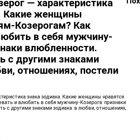
Пох
ерог — характеристика
а. Какие женщины
ям-Козерогам? Как
любить в себя мужчину-
знаки влюбленности.
ь с другими знаками
бви, отношениях, постели
и