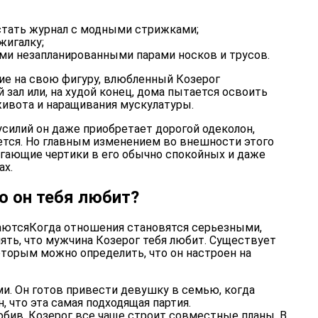
стать журнал с модными стрижками;
жигалку;
ми незапланированными парами носков и трусов.
е на свою фигуру, влюбленный Козерог
зал или, на худой конец, дома пытается освоить
живота и наращивания мускулатуры.
силий он даже приобретает дорогой одеколон,
уется. Но главным изменением во внешности этого
гающие чертики в его обычно спокойных и даже
ах.
о он тебя любит?
Когда отношения становятся серьезными,
нять, что мужчина Козерог тебя любит. Существует
оторым можно определить, что он настроен на
и. Он готов привести девушку в семью, когда
, что эта самая подходящая партия.
бив, Козерог все чаще строит совместные планы. В