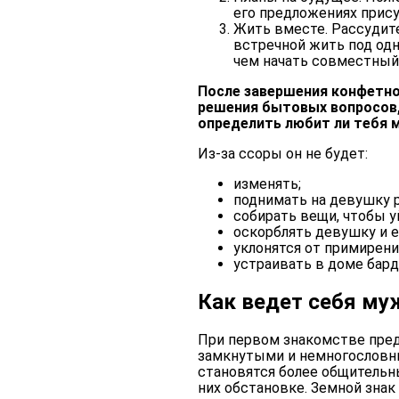
его предложениях прису
Жить вместе. Рассудит
встречной жить под одн
чем начать совместный
После завершения конфетно
решения бытовых вопросов,
определить любит ли тебя 
Из-за ссоры он не будет:
изменять;
поднимать на девушку р
собирать вещи, чтобы у
оскорблять девушку и 
уклонятся от примирени
устраивать в доме бард
Как ведет себя му
При первом знакомстве пред
замкнутыми и немногословны
становятся более общительн
них обстановке. Земной знак