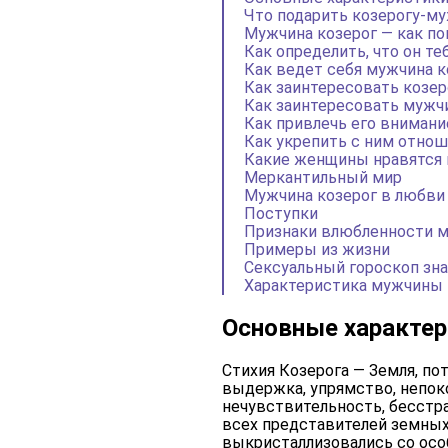
Что подарить козерогу-му
Мужчина козерог — как по
Как определить, что он те
Как ведет себя мужчина к
Как заинтересовать козер
Как заинтересовать мужчи
Как привлечь его внимани
Как укрепить с ним отно
Какие женщины нравятся 
Меркантильный мир
Мужчина козерог в любви 
Поступки
Признаки влюбленности м
Примеры из жизни
Сексуальный гороскоп зна
Характеристика мужчины 
Основные характер
Стихия Козерога — Земля, п
выдержка, упрямство, непок
нечувствительность, бесстр
всех представителей земных 
выкристаллизовались со осо