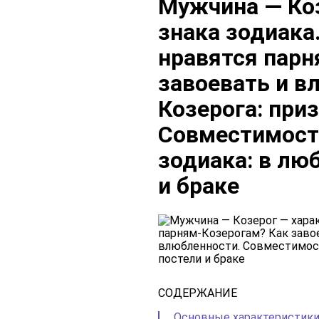
Мужчина — Коз
знака зодиак
нравятся парн
завоевать и в
Козерога: при
Совместимост
зодиака: в лю
и браке
СОДЕРЖАНИЕ
Основные характеристик