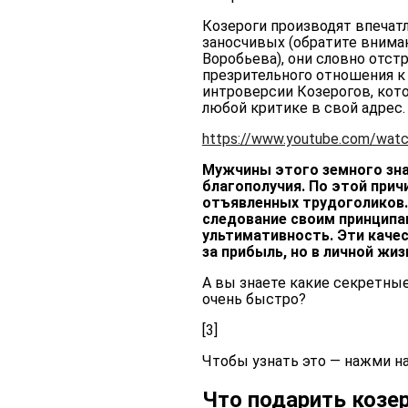
Козероги производят впечат
заносчивых (обратите вниман
Воробьева), они словно отст
презрительного отношения к
интроверсии Козерогов, кото
любой критике в свой адрес.
https://www.youtube.com/wat
Мужчины этого земного зна
благополучия. По этой прич
отъявленных трудоголиков.
следование своим принципам
ультимативность. Эти каче
за прибыль, но в личной жи
А вы знаете какие
секретные
очень быстро?
[3]
Чтобы узнать это — нажми на
Что подарить козе