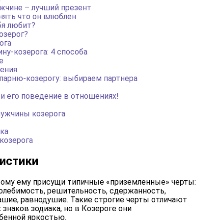
жчине – лучший презент
нять что он влюблен
бя любит?
озерог?
ога
ну-козерога: 4 способа
е
шения
парню-козерогу: выбираем партнера
и его поведение в отношениях!
ужчины козерога
ка
козерога
истики
отому ему присущи типичные «приземленные» черты:
олебимость, решительность, сдержанность,
ашие, равнодушие. Такие строгие черты отличают
знаков зодиака, но в Козероге они
бенной яркостью.