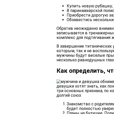
Купить новую рубашку;
В парикмахерской поли
Приобрести дорогую за
Обзавестись нескольки
Обратив неожиданно внимани
записывается в тренажерный 
комплекс для подтягивания 
В завершение титанических у
которым, так и не воспольз
мужчины будут веселые пры
несколько равнодушных глаз
Как определить, чт
девушки хотят знать, как по
три основных признака, по к
долгий союз:
Знакомство с родителям
будет полностью уверен
Планы на будущее. Полю