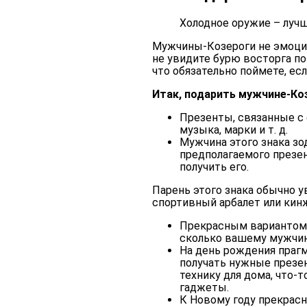
Холодное оружие – луч
Мужчины-Козероги не эмоцио
не увидите бурю восторга по
что обязательно поймете, есл
Итак, подарить мужчине-Ко
Презенты, связанные с 
музыка, марки и т. д.
Мужчина этого знака зо
предполагаемого презен
получить его.
Парень этого знака обычно у
спортивный арбалет или кин
Прекрасным вариантом 
сколько вашему мужчин
На день рождения пра
получать нужные презе
технику для дома, что-
гаджеты.
К Новому году прекра