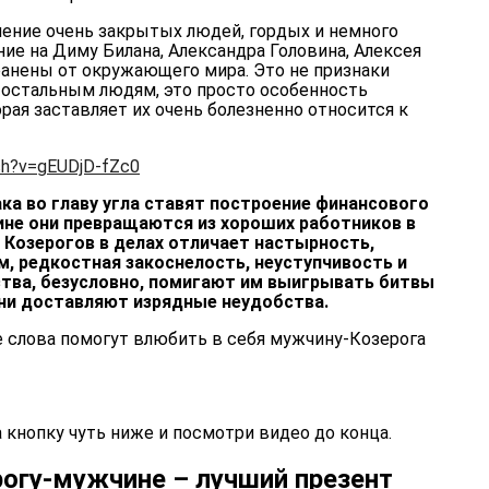
ление очень закрытых людей, гордых и немного
ие на Диму Билана, Александра Головина, Алексея
ранены от окружающего мира. Это не признаки
 остальным людям, это просто особенность
рая заставляет их очень болезненно относится к
ch?v=gEUDjD-fZc0
ка во главу угла ставят построение финансового
ине они превращаются из хороших работников в
 Козерогов в делах отличает настырность,
, редкостная закоснелость, неуступчивость и
ства, безусловно, помигают им выигрывать битвы
зни доставляют изрядные неудобства.
 слова
помогут влюбить в себя мужчину-Козерога
 кнопку чуть ниже и посмотри видео до конца.
рогу-мужчине – лучший презент