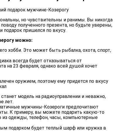
ший подарок мужчине-Козерогу
нальны, но чувствительны и ранимы. Вы никогда
 поводу полученного презента, но будьте уверены,
и подарок пришелся по вкусу.
зерогу можно:
его хобби
. Это может быть рыбалка, охота, спорт,
диака всегда будет отказываться от
та на 23 февраля, однако всей душой хочет
влечен оружием, поэтому ему придется по вкусу
жал
станет модель на радиоуправлении и неважно,
е лет.
гматичные мужчины-Козероги
предпочитают
нты
. К примеру, вы можете подарить какую-то
то из одежды, телефон, часы, компьютерные
сным подарком
будет теплый шарф или кружка в