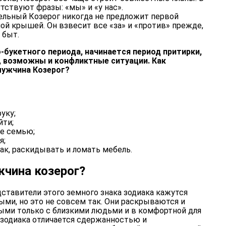
тствуют фразы: «мы» и «у нас».
ельный Козерог никогда не предложит первой
ой крышей. Он взвесит все «за» и «против» прежде,
 быт.
-букетного периода, начинается период притирки,
 возможны и конфликтные ситуации. Как
мужчина Козерог?
уку;
йти;
ее семью;
я;
ак, раскидывать и ломать мебель.
жчина козерог?
ставители этого земного знака зодиака кажутся
ми, но это не совсем так. Они раскрываются и
ыми только с близкими людьми и в комфортной для
 зодиака отличается сдержанностью и