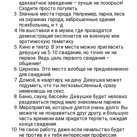
адекватное заведение – лучше не позорься!
Сходите просто погулять.
Злачные места города
. Например, парки, леса
на окраинах города, заброшенные здания
психбольниц, и т. д.
На выставки и в музеи
, где проводится
демонстрация экспонатов на военную или
эротическую тематику.
Кино и театр
. В эти места можно пригласить
девушку на 5-10 свидание, но точно не на
первое. Ведь цель первого свидания –
общение!
Церковь.
Это место вообще не предназначено
для свиданий.
Домой, в квартиру, на дачу
. Девушка может
подумать, что ты легкомысленный, сразу
намекаешь на секс.
Баню, сауну, бассейн
. Девушке будет неловко
раздеваться перед мало знакомым парнем.
Мероприятия, которые длятся очень долго
. Вы
можете не понравиться друг другу, и большую
часть времени вам придётся терпеть, ожидая
конца свидания.
На свою работу
, даже если начальство будет
не против и у тебя интересная профессия.