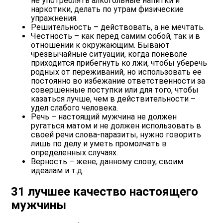
не употреблять алкогольные напитки и
наркотики, делать по утрам физические
упражнения.
Решительность
– действовать, а не мечтать.
Честность
– как перед самим собой, так и в
отношении к окружающим. Бывают
чрезвычайные ситуации, когда поневоле
приходится прибегнуть ко лжи, чтобы уберечь
родных от переживаний, но использовать ее
постоянно во избежание ответственности за
совершённые поступки или для того, чтобы
казаться лучше, чем в действительности –
удел слабого человека.
Речь
– настоящий мужчина не должен
ругаться матом и не должен использовать в
своей речи слова-паразиты, нужно говорить
лишь по делу и уметь промолчать в
определенных случаях.
Верность
– жене, данному слову, своим
идеалам и т.д.
31 лучшее качество настоящего
мужчины