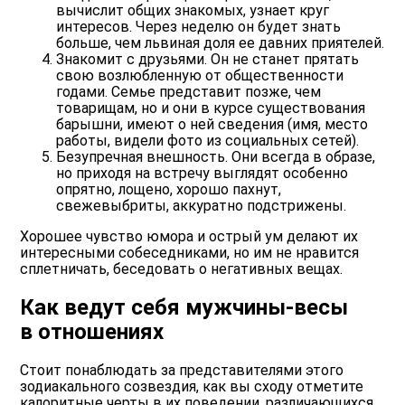
вычислит общих знакомых, узнает круг
интересов. Через неделю он будет знать
больше, чем львиная доля ее давних приятелей.
Знакомит с друзьями.
Он не станет прятать
свою возлюбленную от общественности
годами. Семье представит позже, чем
товарищам, но и они в курсе существования
барышни, имеют о ней сведения (имя, место
работы, видели фото из социальных сетей).
Безупречная внешность.
Они всегда в образе,
но приходя на встречу выглядят особенно
опрятно, лощено, хорошо пахнут,
свежевыбриты, аккуратно подстрижены.
Хорошее чувство юмора и острый ум делают их
интересными собеседниками, но им не нравится
сплетничать, беседовать о негативных вещах.
Как ведут себя мужчины-весы
в отношениях
Стоит понаблюдать за представителями этого
зодиакального созвездия, как вы сходу отметите
калоритные черты в их поведении, различающихся