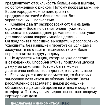
предпочитает стабильность большенный выгоде,
но сопряженной с риском. Потому посреди мужчин-
Весов изредка можно повстречать
предпринимателей и бизнесменов. Вот
управляющих — полностью.
Крайние два пт распространяются и на дела
с дамами — Весы не станет очень тужиться,
совершать сумасшедшие романтичные поступки
для завоевания понравившейся девицы.
Он предпочтет пассивно выжидать и расслабленно
ухаживать, без излишней перегрузки. Если дама
заскучает и не ответит взаимностью — Весы
переключится на другую даму.
Не чурается женщин, которые уже состоят
в отношениях. Способен отбить приглянувшуюся
даму у ее мужчины. Потому быть может
достаточно небезопасен для тех, кто уже в паре.
Если вы уже живете совместно, то бытовых
заморочек появиться не обязано. Мужик-Весы
расслабленно разделяет с дамой домашние
обязанности, давая ей время на отдых и создание
комфорта. Потому с ним вероятны по-настоящему
партнерские дела.
Предлагаем ознакомиться:
Как