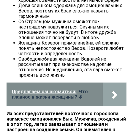
хорошая совместимость в интимной сфере.
Дева слишком сдержана для эмоциональных
Весов, поэтому их брак сложно назвать
гармоничным.
Со Стрельцом мужчина сможет по-
настоящему подружиться. Скучными их
отношения точно не будут. В итоге дружба
вполне может перерасти в любовь.
Женщина-Козерог прямолинейна, ей сложно
понять непостоянство Весов. Козероги любят
четкость и определенность.
Свободолюбивая женщина-Водолей не
рассчитывает при знакомстве на долгие
отношения. Но к удивлению, эта пара сможет
прожить всю жизнь.
Предлагаем ознакомиться:
Что
главное в жизни женщины? 🌷
Из всех представителей восточного гороскопа
наименее эмоционален Бык. Мужчина, рожденный
в этот год, легко завязывает отношения и
настроен на создание семьи. Он внимателен к