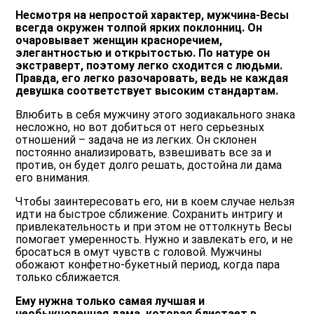
Несмотря на непростой характер, мужчина-Весы
всегда окружен толпой ярких поклонниц. Он
очаровывает женщин красноречием,
элегантностью и открытостью. По натуре он
экстраверт, поэтому легко сходится с людьми.
Правда, его легко разочаровать, ведь не каждая
девушка соответствует высоким стандартам.
Влюбить в себя мужчину этого зодиакального знака
несложно, но вот добиться от него серьезных
отношений – задача не из легких. Он склонен
постоянно анализировать, взвешивать все за и
против, он будет долго решать, достойна ли дама
его внимания.
Чтобы заинтересовать его, ни в коем случае нельзя
идти на быстрое сближение. Сохранить интригу и
привлекательность и при этом не оттолкнуть Весы
помогает умеренность. Нужно и завлекать его, и не
бросаться в омут чувств с головой. Мужчины
обожают конфетно-букетный период, когда пара
только сближается.
Ему нужна только самая лучшая и
необыкновенная дама, которая блистает в