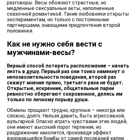
разговоры. Весы обожают страстные, но
медленные сексуальные акты, наполненные
сказочной романтикой. Такие любовники открыты
экспериментам, но только с постоянными
партнершами, знающими предпочтения второй
половинки.
Как не нужно себя вести с
мужчинами-весы?
Верный способ потерять расположение – начать
лезть в душу. Первый раз они тонко намекнут о
непозволительности поведения, второй раз
скажут мнение прямо, третьего раза не будет.
Открытые, искренние, общительные парни
ревностно оберегают сокровенное, делясь им
только по личному порыву души.
Обманы прощают трудно, крупные – никогда или
сложно, долго. Нельзя давить, быть агрессивной,
вульгарной. Опасно играть чувствами этих людей,
они имеют высокий порог терпения, но
раздражение накопится, произведя эффект
взорвавшейся бомбы от самой последней капли.