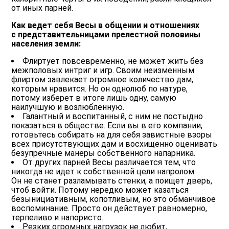
от иных парней.
Как ведет себя Весы в общении и отношениях
с представительницами прелестной половины
населения земли:
Флиртует повсевременно, не может жить без
межполовых интриг и игр. Своим неизменным
флиртом завлекает огромное количество дам,
которым нравится. Но он однолюб по натуре,
потому изберет в итоге лишь одну, самую
наилучшую и возлюбленную.
Галантный и воспитанный, с ним не постыдно
показаться в обществе. Если вы в его компании,
готовьтесь собирать на для себя завистные взоры
всех присутствующих дам и восхищенно оценивать
безупречные манеры собственного напарника.
От других парней Весы различается тем, что
никогда не идет к собственной цели напролом.
Он не станет разламывать стенки, а поищет дверь,
чтоб войти. Потому нередко может казаться
безынициативным, копотливым, но это обманчивое
воспоминание. Просто он действует равномерно,
терпеливо и напористо.
Резких огромных нагрузок не любит,