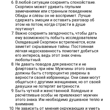
В любой ситуации сохранять спокойствие.
Скорпион может удивить глупыми
замечаниями или странным поведением.
Обиды и слёзы он не воспримет. Лучше
сдержать эмоции и оставить разговор об
этом на потом, когда страсти в душе
поутихнут.
Важно сохранять загадочность,
чтобы дать
ему возможность побыть исследователем.
Охладевший Скорпион встрепенётся, если
заметит скрываемые тайны. Постоянная
лёгкая недосказанность помогает добиться
его интереса, ведь этот знак очень
любопытный.
Не давать поводов для ревности и не
флиртовать при нём.
Мужчины этого знака
должны быть стопроцентно уверены в
верности своей избранницы. Они сами могут
общаться с другими женщинами, но от своей
девушки не потерпят ветрености.
Быть чуткой и женственной.
Холодные и
расчётливые особы не привлекают мужчин
этого знака. Им необходимо душевное тепло и
внимание.
Не зависеть от мнения окружающих
и уметь