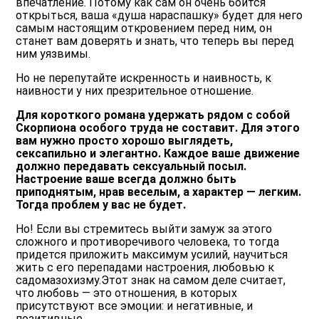
впечатление. Потому как сам он очень боится
открыться, ваша «душа нараспашку» будет для него
самым настоящим откровением перед ним, он
станет вам доверять и знать, что теперь вы перед
ним уязвимы.
Но не перепутайте искренность и наивность, к
наивности у них презрительное отношение.
Для короткого романа удержать рядом с собой
Скорпиона особого труда не составит. Для этого
вам нужно просто хорошо выглядеть,
сексапильно и элегантно. Каждое ваше движение
должно передавать сексуальный посыл.
Настроение ваше всегда должно быть
приподнятым, нрав веселым, а характер — легким.
Тогда проблем у вас не будет.
Но! Если вы стремитесь выйти замуж за этого
сложного и противоречивого человека, то тогда
придется приложить максимум усилий, научиться
жить с его перепадами настроения, любовью к
садомазохизму.Этот знак на самом деле считает,
что любовь — это отношения, в которых
присутствуют все эмоции: и негативные, и
позитивные.