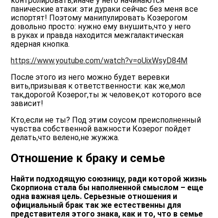
контролировать,иначе у него начинаются
панические атаки: эти дураки сейчас без меня все
испортят! Поэтому манипулировать Козерогом
довольно просто: нужно ему внушить,что у него
в руках и правда находится межгалактическая
ядерная кнопка.
https://www.youtube.com/watch?v=oUixWsyD84M
После этого из него можно будет веревки
вить,призывая к ответственности: как же,мол
так,дорогой Козерог,ты ж человек,от которого все
зависит!
Кто,если не ты? Под этим соусом преисполненный
чувства собственной важности Козерог пойдет
делать,что велено,не жужжа.
Отношение к браку и семье
Найти подходящую союзницу, ради которой жизнь
Скорпиона стала бы наполненной смыслом – еще
одна важная цель. Серьезные отношения и
официальный брак так же естественны для
представителя этого знака, как и то, что в семье