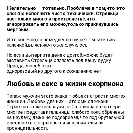
Желательно — тотально. Проблема в том,что это
сложно исполнить чисто технически: Стрельца
настолько много в пространстве,что
игнорировать его можно,только прикинувшись
мертвым.
И то,конечно,он немедленно начнет тыкать вас
палочкой,выясняя,что же случилось.
Но если вытерпите денек-другой,можно будет
заставить Стрельца сплясать под вашу дудку.
Правда,способ этот
одноразовый,но другого,к сожалению,нет.
Любовь и секс в жизни скорпиона
Типаж мужчин этого знака – объект страсти многих
женщин. Любовь для них – это смысл жизни.
Страстно желая заполучить Скорпиона в партнеры,
многие представительницы слабого пола обречены
на неудачу, даже не подозревая, что под брутальной
внешностью скрывается исключительная
проницательность.