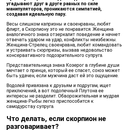
угадывают друг в друге равных по силе
манипуляторов, проникаются симпатией,
создавая идеальную пару.
Весы слишком капризны и своенравны, любят
флирт, а Скорпиону это не понравится. Женщина
аналогичного знака отзеркалит поведение и начнет
отвечать ударом на удар, конфликты неизбежны.
Женщина-Стрелец своенравна, любит командовать
и устраивать сюрпризы, вызвав недовольство
консервативного подозрительного супруга.
Представительница знака Козерог в глубине души
мечтает о принце, который ее спасет, союз может
быть удачен, если мужчина даст ей это ощущение.
Водолей привязана к друзьям и подругам, ищет
приключений, а вот подопечный Плутона ее
интересы не разделит. Обворожительная и мудрая
женщина-Рыбы легко приспособится к
самодурству супруга.
Что делать, если скорпион не
разговаривает?