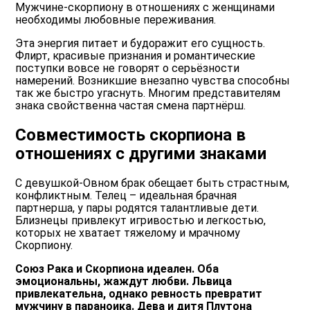
Мужчине-скорпиону в отношениях с женщинами
необходимы любовные переживания.
Эта энергия питает и будоражит его сущность.
Флирт, красивые признания и романтические
поступки вовсе не говорят о серьёзности
намерений. Возникшие внезапно чувства способны
так же быстро угаснуть. Многим представителям
знака свойственна частая смена партнёрш.
Совместимость скорпиона в
отношениях с другими знаками
С девушкой-Овном брак обещает быть страстным,
конфликтным. Телец – идеальная брачная
партнерша, у пары родятся талантливые дети.
Близнецы привлекут игривостью и легкостью,
которых не хватает тяжелому и мрачному
Скорпиону.
Союз Рака и Скорпиона идеален. Оба
эмоциональны, жаждут любви. Львица
привлекательна, однако ревность превратит
мужчину в параноика. Дева и дитя Плутона