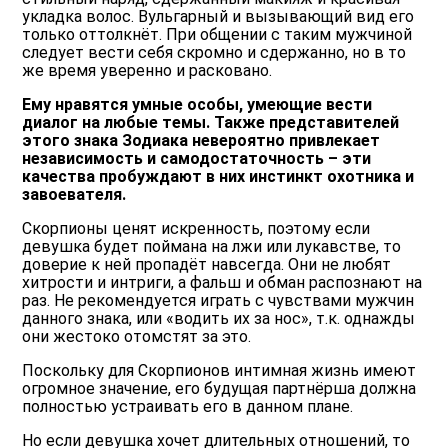
укладка волос. Вульгарный и вызывающий вид его
только оттолкнёт. При общении с таким мужчиной
следует вести себя скромно и сдержанно, но в то
же время уверенно и расковано.
Ему нравятся умные особы, умеющие вести
диалог на любые темы. Также представителей
этого знака Зодиака невероятно привлекает
независимость и самодостаточность – эти
качества пробуждают в них инстинкт охотника и
завоевателя.
Скорпионы ценят искренность, поэтому если
девушка будет поймана на лжи или лукавстве, то
доверие к ней пропадёт навсегда. Они не любят
хитрости и интриги, а фальш и обман распознают на
раз. Не рекомендуется играть с чувствами мужчин
данного знака, или «водить их за нос», т.к. однажды
они жестоко отомстят за это.
Поскольку для Скорпионов интимная жизнь имеют
огромное значение, его будущая партнёрша должна
полностью устраивать его в данном плане.
Но если девушка хочет длительных отношений, то