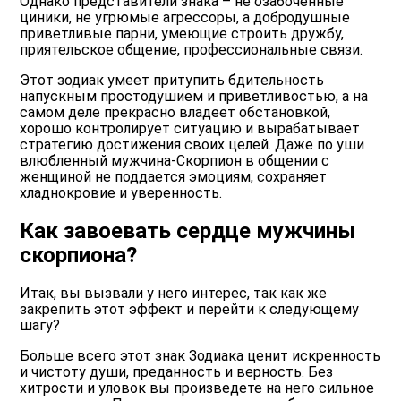
Однако представители знака – не озабоченные
циники, не угрюмые агрессоры, а добродушные
приветливые парни, умеющие строить дружбу,
приятельское общение, профессиональные связи.
Этот зодиак умеет притупить бдительность
напускным простодушием и приветливостью, а на
самом деле прекрасно владеет обстановкой,
хорошо контролирует ситуацию и вырабатывает
стратегию достижения своих целей. Даже по уши
влюбленный мужчина-Скорпион в общении с
женщиной не поддается эмоциям, сохраняет
хладнокровие и уверенность.
Как завоевать сердце мужчины
скорпиона?
Итак, вы вызвали у него интерес, так как же
закрепить этот эффект и перейти к следующему
шагу?
Больше всего этот знак Зодиака ценит искренность
и чистоту души, преданность и верность. Без
хитрости и уловок вы произведете на него сильное