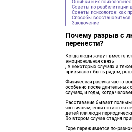
Ошибки и их психологиче
Советы по реабилитации 
Советы психологов: как п
Способы восстановиться 
Заключение
Почему разрыв с 
перенести?
Когда люди живут вместе или
эмоциональная связь
, в некоторых случаях и тяж
привыкают быть рядом, реш
Физическая разлука часто во
особенно после длительных 
случаях, и годы, когда челов
Расставание бывает полным 
частичным, если остаются н
детей или люди периодическ
Во втором случае стадия прин
Горе переживается по-разном