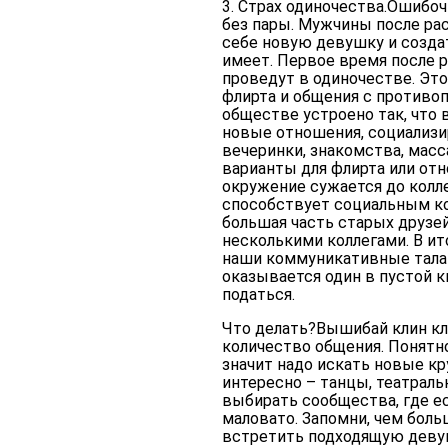
3. Страх одиночества.
Ошибочн
без пары. Мужчины после рас
себе новую девушку и созда
имеет. Первое время после р
проведут в одиночестве. Это
флирта и общения с противо
обществе устроено так, что
новые отношения, социализир
вечеринки, знакомства, масс
варианты для флирта или отн
окружение сужается до колле
способствует социальным ко
большая часть старых друзей
несколькими коллегами. В ит
наши коммуникативные тала
оказывается один в пустой кв
податься.
Что делать?
Вышибай клин кл
количество общения. Понятно
значит надо искать новые кру
интересно – танцы, театральн
выбирать сообщества, где е
маловато. Запомни, чем бол
встретить подходящую деву