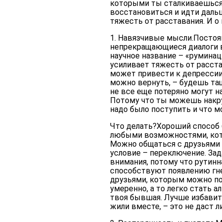
которыми ты сталкиваешься 
восстановиться и идти дальш
тяжесть от расставания. И о
1. Навязчивые мысли.
Постоя
непрекращающиеся диалоги в
научное название – «руминац
усиливает тяжесть от расста
может привести к депрессии.
можно вернуть, – будешь та
не все еще потеряно могут н
Потому что ты можешь накрут
надо было поступить и что 
Что делать?
Хороший способ 
любыми возможностями, кот
Можно общаться с друзьями и
условие – переключение. За
внимания, потому что рутинн
способствуют появлению гне
друзьями, которым можно по
умеренно, а то легко стать а
твоя бывшая. Лучше избавить
жили вместе, – это не даст