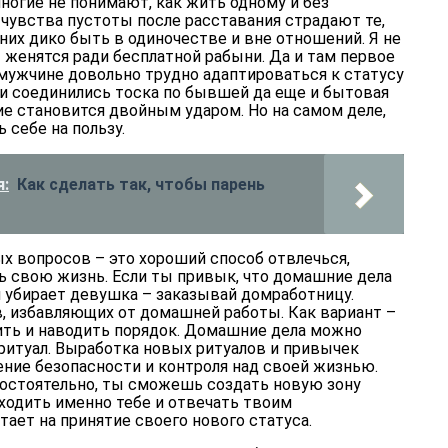
ногие не понимают, как жить одному и без
чувства пустоты после расставания страдают те,
 них дико быть в одиночестве и вне отношений. Я не
 женятся ради бесплатной рабыни. Да и там первое
 мужчине довольно трудно адаптироваться к статусу
ии соединились тоска по бывшей да еще и бытовая
е становится двойным ударом. Но на самом деле,
 себе на пользу.
:
Как сделать так, чтобы парень
 вопросов – это хороший способ отвлечься,
ь свою жизнь. Если ты привык, что домашние дела
 и убирает девушка – заказывай домработницу.
в, избавляющих от домашней работы. Как вариант –
ить и наводить порядок. Домашние дела можно
ритуал. Выработка новых ритуалов и привычек
ение безопасности и контроля над своей жизнью.
мостоятельно, ты сможешь создать новую зону
ходить именно тебе и отвечать твоим
тает на принятие своего нового статуса.