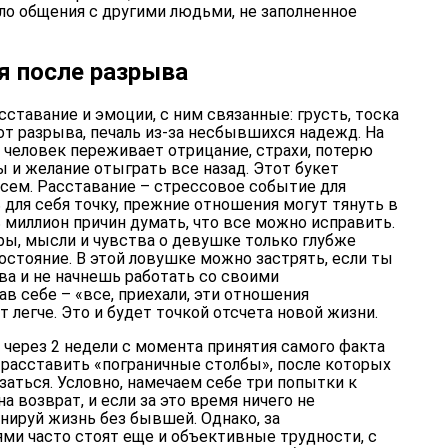
ло общения с другими людьми, не заполненное
я после разрыва
ставание и эмоции, с ним связанные: грусть, тоска
от разрыва, печаль из-за несбывшихся надежд. На
 человек переживает отрицание, страхи, потерю
 и желание отыграть все назад. Этот букет
сем. Расставание – стрессовое событие для
ь для себя точку, прежние отношения могут тянуть в
 миллион причин думать, что все можно исправить.
ры, мысли и чувства о девушке только глубже
остояние. В этой ловушке можно застрять, если ты
а и не начнешь работать со своими
ав себе – «все, приехали, эти отношения
т легче. Это и будет точкой отсчета новой жизни.
через 2 недели с момента принятия самого факта
 расставить «пограничные столбы», после которых
заться. Условно, намечаем себе три попытки к
а возврат, и если за это время ничего не
анируй жизнь без бывшей. Однако, за
и часто стоят еще и объективные трудности, с