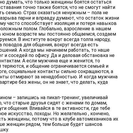
о думать, что только женщины боятся остаться
ставания точно также боятся, что не смогут найти
ть семью. Страх оказаться ненужным – пола не
азрыва парни и вправду думают, что остаток жизни
му часто способствует изоляция и потеря навыков
положным полом. Глобально, взросление в нашем
 в юном возрасте мы постоянно общаемся, создаем
уемся. В институте вокруг всегда толпа народу,
а поводов для общения, вокруг всегда есть
ошений. А когда мы начинаем работать, то наше
г и соседей по офису. Да и деловая обстановка не
нтактам. А если мужчина еще и женится, то
 теряются, и общение ограничивается семьей и
оге, социальные контакты сильно сокращаются, а
нты отмирают за ненадобностью. И когда мужчина
артире без жены, он не знает, что делать, куда
ином – запишись на пикап-тренинг, увеличивай
, что старые друзья сидят с женами по домам,
ги общения. Вливайся в те активности, где тебе
ое искусство, походы. Но желательно , кончено,
сть женщины, потому что в клубе автомехаников их
ьше женщин рядом, тем больше будет шансов
шку.