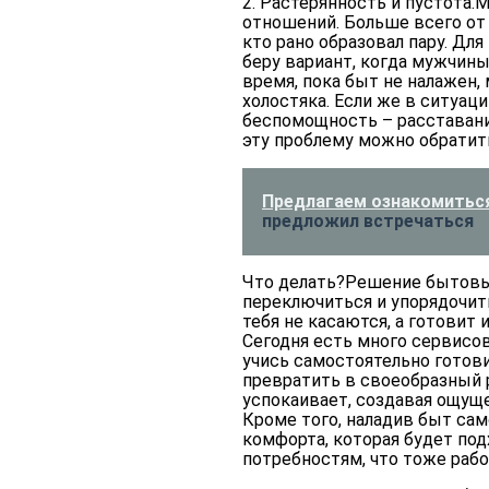
2. Растерянность и пустота.
М
отношений. Больше всего от 
кто рано образовал пару. Для
беру вариант, когда мужчины
время, пока быт не налажен,
холостяка. Если же в ситуац
беспомощность – расставани
эту проблему можно обратить
Предлагаем ознакомиться
предложил встречаться
Что делать?
Решение бытовых
переключиться и упорядочит
тебя не касаются, а готовит
Сегодня есть много сервисо
учись самостоятельно готов
превратить в своеобразный 
успокаивает, создавая ощущ
Кроме того, наладив быт са
комфорта, которая будет под
потребностям, что тоже рабо