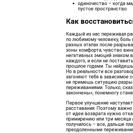
одиночество – когда ма
пустое пространство.
Как восстановитьс
Каждый из нас переживал рас
по любимому человеку, боль 
разных этапах после разрыва
зоны комфорта, чувство вины
негативных эмоций знаком в
каждого, и если не поставит
прошлое годами. Ты найдешь
Но в реальности все разгово
загоняют тебя в зависимое с
не примешь ситуацию разрыв
переживаниями. Только, сказ
закончены», понемногу стане
Первое улучшение наступает 
расставания. Поэтому важно
от идеи возврата нужно отка
примирению или три месяца н
получилось – все, дальше пл
преодоленными переживаниям