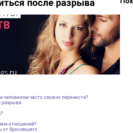
Пох
иться после разрыва
 человеком часто сложно перенести?
е разрыва
а?
нием отношений?
ь от бросившего