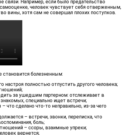
 связи. Например, если было предательство
о самооценке, человек чувствует себя отверженным,
во вины, хотя сам не совершал плохих поступков.
е становится болезненным:
го настроя полностью отпустить другого человека;
тношений;
едить за ушедшим партерном: отслеживает в
 знакомых, специально ищет встречи;
– что сделано что-то неправильно, из-за чего
лжается – встречи, звонки, переписка, что
оспоминания, боль;
тношений – ссоры, взаимные упреки;
человек вернется;