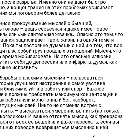
после разрыва. Именно они не дают быстро
е, а концентрация на этих проблемах усиливает
 них мы поговорим более детально:
нное прокручивание мыслей о бывшей,
 голове – вещь серьезная и даже имеет свое
ия» или «мыслительная жвачка». Опасно это тем, что
вания, зацикливает твою жизнь на одной теме и
 Пока ты постоянно думаешь о ней и о том, что все
щить за собой груз прошлых отношений. Мысли, что
а время мобилизовать. Но это опасные иллюзии.
ить себя до депрессии или инфаркта, думая, как
можно исправить.
борьбы с плохими мыслями – пользоваться
орые улучшают настроение и самочувствие.
 близкими, уйти в работу или спорт. Важное
дачи должны требовать максимум концентрации и
ая работа или монотонный бег, наоборот,
тущих мыслей. Никто не отменял встреч с
ныть, – высказаться, умеренно выпить (но только
лкоголиком). И важно отгонять мысли, как прекрасна
ся от всех ее вещей или даже переехать, если вы
 лишних поводов возвращаться мысленно к ней.