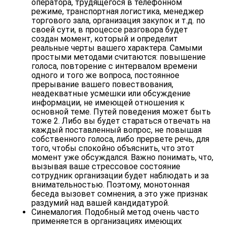
оператора
,
трудящегося в телефонном
режиме
,
транспортная логистика
,
менеджер
торгового зала
,
организация закупок
и т.д. по
своей сути, в процессе разговора будет
создан момент, который и определит
реальные черты вашего характера.
Самыми
простыми методами считаются
: повышение
голоса, повторение с интервалом времени
одного и того же вопроса, постоянное
прерывание вашего повествования,
неадекватные усмешки или обсуждение
информации, не имеющей отношения к
основной теме.
Путей поведения может быть
тоже
2
. Либо вы будет стараться отвечать на
каждый поставленный вопрос, не повышая
собственного голоса, либо прервете речь, для
того, чтобы спокойно объяснить, что этот
момент уже обсуждался.
Важно понимать
, что,
вызывая ваше
стрессовое состояние
сотрудник организации будет наблюдать и за
внимательностью. Поэтому, монотонная
беседа вызовет сомнения, а это уже признак
раздумий над вашей кандидатурой.
Синемалогия
. Подобный метод очень часто
применяется в организациях имеющих