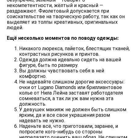
некомпетентности, жёлтый и красный —
раздражают. Фиолетовый допускается при
соискательстве на творческую работу, так как он
выделяет из толпы креативных, оригинальных
людей.
Ещё несколько моментов по поводу одежды:
Никакого люрекса, пайеток, блестящих тканей,
контрастных рисунков и принтов.
Одежда должна идеально сидеть на вашей
фигуре, быть по размеру.
Вы должны чувствовать себя в ней
комфортно.
Не надевайте слишком дорогие аксессуары:
очки от Lugano Diamonds или бриллиантовое
колье от Нила Лейна заставят работодателя
сомневаться, а так ли уж вам нужна эта
должность.
У девушек макияж не должен быть слишком
ярким, да и все свои украшения разом
надевать не нужно.
Наденьте всё, что приготовили, заранее, и
попросите кого-нибудь со стороны
непредвзято оценить ваш образ. Не слишком