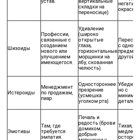
устав.
вертикальные
негатив
складки на
окраской
переносице).
Удивление
Профессии,
(широко
связанные с
открытые
Переска
созданием
глаза,
с одного
Шизоиды
нового или
горизонтальные
предмет
улучшением
морщинки на
другой.
имеющегося.
лбу, скованная
челюсть).
Одностороннее
Убедител
Менеджмент
презрение
но с
Истероиды
по продажам,
(усмешка
миниму
пиар.
уголком рта).
деталей.
Печаль и
радость (брови
Там, где
Тихая,
домиком,
Эмотивы
требуется
медленна
добрые
эмпатия.
осторожн
морщинки у