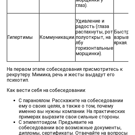
глаз).
Удивление и
радость (глаза
распахнуты, рот
Быстрая
Гипертимы
Коммуникации.
полуоткрыт, на
взрывная
лбу
яркая.
горизонтальные
морщинки).
На первом этапе собеседования присмотритесь к
рекрутеру. Мимика, речь и жесты выдадут его
психотип.
Как вести себя на собеседовании:
С параноялом.
Расскажите на собеседовании
ему о своих целях, а также о том, почему
именно вы нужны компании. На практических
примерах выразите свои сильные стороны.
С эпилептоидом.
Предъявите на
собеседовании все возможные документы,
дипломы, сертификаты. Отвечайте на вопросы