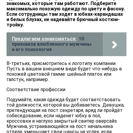
знакомых, которые там работают. Подберите
максимально похожую одежду по цвету и фасону.
Если сотрудницы там ходят в юбках-карандашах
и белых блузах, не надевайте брючный костюм-
тройку.
Предлагаем ознакомиться:
10
признаков влюбленного мужчины
и его психология
В-третьих, присмотритесь к логотипу компании.
Пусть в вашем внешнем виде будет что-нибудь в
похожей цветовой гамме: шейный платок или
галстук, например.
Соответствие профессии
Подумайте, какая одежда будет соответствовать
той должности, которой вы добиваетесь. Девушка,
претендующая на пост секретаря, вряд ли пройдёт
собеседование, если наденет юбку в пол,
кроссовки и наглухо закрытый свитер оверсайз.
Мужчина, устраивающийся на пост начальника
отдела, уменьшает свои шансы на успех, если