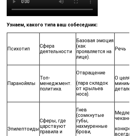
Узнаем, какого типа ваш собеседник:
Базовая эмоция
Сфера
(как
Психотип
Речь
деятельности
проявляется на
лице).
Отвращение
Топ-
О целях,
(пара складок
Паранойялы
менеджмент.
миниму
от крыльев
политика.
деталей.
носа).
Гнев
Медленн
(сомкнутые
чеканная
Сферы, где
губы,
царствуют
нахмуренные
конкретн
Эпилептоиды
правила и
брови,
всегда с