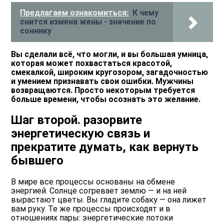
Предлагаем ознакомиться:
К чему
снится измена жены - значение по
соннику
Вы сделали всё, что могли, и вы большая умница,
которая может похвастаться красотой,
смекалкой, широким кругозором, загадочностью
и умением признавать свои ошибки. Мужчины
возвращаются. Просто некоторым требуется
больше времени, чтобы осознать это желание.
Шаг второй. разорвите
энергетическую связь и
прекратите думать, как вернуть
бывшего
В мире все процессы основаны на обмене
энергией. Солнце согревает землю ― и на ней
вырастают цветы. Вы гладите собаку ― она лижет
вам руку. Те же процессы происходят и в
отношениях пары: энергетические потоки