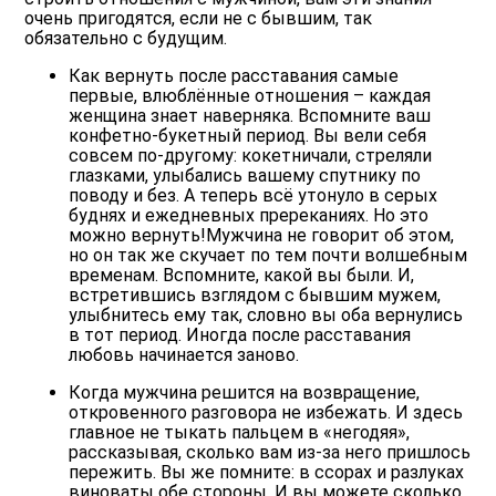
очень пригодятся, если не с бывшим, так
обязательно с будущим.
Как вернуть после расставания самые
первые, влюблённые отношения – каждая
женщина знает наверняка. Вспомните ваш
конфетно-букетный период. Вы вели себя
совсем по-другому: кокетничали, стреляли
глазками, улыбались вашему спутнику по
поводу и без. А теперь всё утонуло в серых
буднях и ежедневных пререканиях. Но это
можно вернуть!Мужчина не говорит об этом,
но он так же скучает по тем почти волшебным
временам. Вспомните, какой вы были. И,
встретившись взглядом с бывшим мужем,
улыбнитесь ему так, словно вы оба вернулись
в тот период. Иногда после расставания
любовь начинается заново.
Когда мужчина решится на возвращение,
откровенного разговора не избежать. И здесь
главное не тыкать пальцем в «негодяя»,
рассказывая, сколько вам из-за него пришлось
пережить. Вы же помните: в ссорах и разлуках
виноваты обе стороны. И вы можете сколько