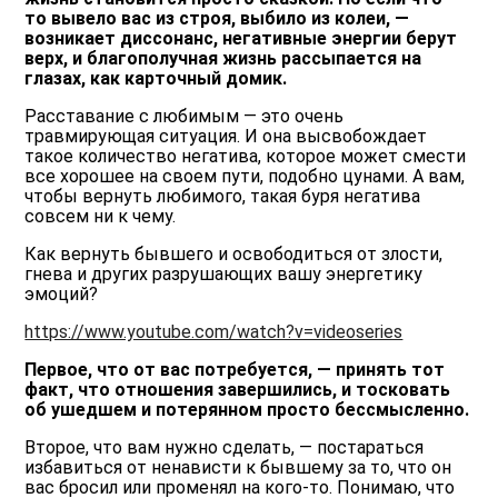
то вывело вас из строя, выбило из колеи, ―
возникает диссонанс, негативные энергии берут
верх, и благополучная жизнь рассыпается на
глазах, как карточный домик.
Расставание с любимым ― это очень
травмирующая ситуация. И она высвобождает
такое количество негатива, которое может смести
все хорошее на своем пути, подобно цунами. А вам,
чтобы вернуть любимого, такая буря негатива
совсем ни к чему.
Как вернуть бывшего и освободиться от злости,
гнева и других разрушающих вашу энергетику
эмоций?
https://www.youtube.com/watch?v=videoseries
Первое, что от вас потребуется, ― принять тот
факт, что отношения завершились, и тосковать
об ушедшем и потерянном просто бессмысленно.
Второе, что вам нужно сделать, ― постараться
избавиться от ненависти к бывшему за то, что он
вас бросил или променял на кого-то. Понимаю, что