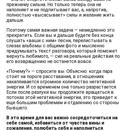
прежнему сильна. Но только теперь она не
наполняет и не подпитывает вас, а, напротив,
полностью «высасывает» силы и желание жить
дальше.
Поэтому самая важная задача ― немедленно это
прекратить. Если вы и дальше будете без конца
слушать «ваши с ним» песни, перелистывать в
слезах альбомы с общими фото и мысленно
придумывать текст разговора, который поможет
вернуть любимого, ― сил на реальные действия по
его возвращению не останется вовсе.
«Почему?» ― спросите вы. Объясню: когда пара
стоит на пороге расставания, в отношениях
накапливается огромное количество негативной
энергии. И со временем она только разрастается.
Если после разлуки вы продолжите вращаться в
потоках этой негативной энергии, это приведет к
еще большим проблемам и отдалению со стороны
бывшего.
В это время для вас важно сосредоточиться на
себе самой, избавиться от чувства вины и
сожаления, полюбить себя и наполниться