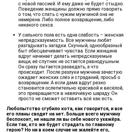
с новой пассией. И ему даже не будет стыдно.
Поведение женщины должно прямо говорить
о том, что спать с чужим мужчиной она не
намерена. Либо полное возвращение, либо
никакого секса.
У сильного пола есть одна слабость – женская
непредсказуемость. Все мужчины любят
разгадывать загадки. Скучный, однообразный
быт обесцвечивает чувства. Если женщина
вдруг начинает делать непредсказуемые
вещи, её спутник не остаётся равнодушным.
Он сразу пытается разведать, а что
происходит. После разлуки мужчина зачастую
ожидает женских слёз и страданий, просьб о
возвращении. А если дама вдруг резко
становится ослепительно красивой и весёлой,
это превращается в навязчивую шараду. Он
просто не сможет оставить всё как есть.
Любопытство сгубило кота, как говорится, и все
его планы сводит на нет. Больше всего мужчину
беспокоит, не нашли ли вы себе нового ухажёра.
Если так, кто же будет страдать по главному
герою? Но ни в коем случае не жалейте его,