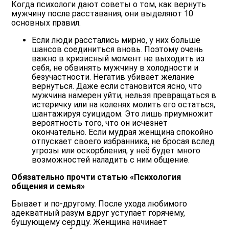
Когда психологи дают советы о том, как вернуть
мужчину после расставания, они выделяют 10
основных правил.
Если люди расстались мирно, у них больше
шансов соединиться вновь. Поэтому очень
важно в кризисный момент не выходить из
себя, не обвинять мужчину в холодности и
безучастности. Негатив убивает желание
вернуться. Даже если становится ясно, что
мужчина намерен уйти, нельзя превращаться в
истеричку или на коленях молить его остаться,
шантажируя суицидом. Это лишь приумножит
вероятность того, что он исчезнет
окончательно. Если мудрая женщина спокойно
отпускает своего избранника, не бросая вслед
угрозы или оскорбления, у неё будет много
возможностей наладить с ним общение.
Обязательно прочти статью «Психология
общения и семья»
Бывает и по-другому. После ухода любимого
адекватный разум вдруг уступает горячему,
бушующему сердцу. Женщина начинает