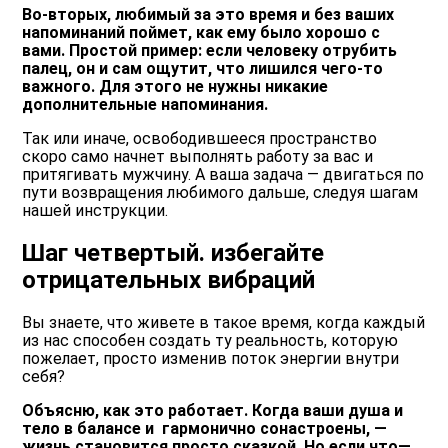
Во-вторых, любимый за это время и без ваших
напоминаний поймет, как ему было хорошо с
вами. Простой пример: если человеку отрубить
палец, он и сам ощутит, что лишился чего-то
важного. Для этого не нужны никакие
дополнительные напоминания.
Так или иначе, освободившееся пространство
скоро само начнет выполнять работу за вас и
притягивать мужчину. А ваша задача ― двигаться по
пути возвращения любимого дальше, следуя шагам
нашей инструкции.
Шаг четвертый. избегайте
отрицательных вибраций
Вы знаете, что живете в такое время, когда каждый
из нас способен создать ту реальность, которую
пожелает, просто изменив поток энергии внутри
себя?
Объясню, как это работает. Когда ваши душа и
тело в балансе и гармонично сонастроены, ―
жизнь становится просто сказкой. Но если что—