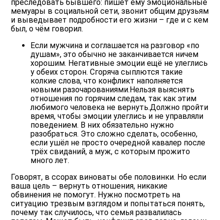
преследовать бывшего: пишет ему эмоциональные
мемуары в социальной сети, звонит общим друзьям
и выведывает подробности его жизни – где и с кем
был, о чём говорил.
Если мужчина и соглашается на разговор «по
душам», это обычно не заканчивается ничем
хорошим. Негативные эмоции ещё не улеглись
у обеих сторон. Сгоряча сыплются такие
колкие слова, что конфликт наполняется
новыми разочарованиями.Нельзя выяснять
отношения по горячим следам, так как этим
любимого человека не вернуть.Должно пройти
время, чтобы эмоции улеглись и не управляли
поведением. В них обязательно нужно
разобраться. Это сложно сделать, особенно,
если ушёл не просто очередной кавалер после
трёх свиданий, а муж, с которым прожито
много лет.
Говорят, в ссорах виноваты обе половинки. Но если
ваша цель – вернуть отношения, никакие
обвинения не помогут. Нужно посмотреть на
ситуацию трезвым взглядом и попытаться понять,
почему так случилось, что семья развалилась