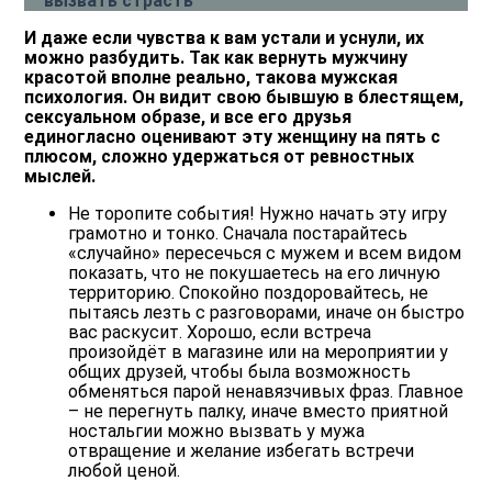
вызвать страсть
И даже если чувства к вам устали и уснули, их
можно разбудить. Так как вернуть мужчину
красотой вполне реально, такова мужская
психология. Он видит свою бывшую в блестящем,
сексуальном образе, и все его друзья
единогласно оценивают эту женщину на пять с
плюсом, сложно удержаться от ревностных
мыслей.
Не торопите события! Нужно начать эту игру
грамотно и тонко. Сначала постарайтесь
«случайно» пересечься с мужем и всем видом
показать, что не покушаетесь на его личную
территорию. Спокойно поздоровайтесь, не
пытаясь лезть с разговорами, иначе он быстро
вас раскусит. Хорошо, если встреча
произойдёт в магазине или на мероприятии у
общих друзей, чтобы была возможность
обменяться парой ненавязчивых фраз. Главное
– не перегнуть палку, иначе вместо приятной
ностальгии можно вызвать у мужа
отвращение и желание избегать встречи
любой ценой.