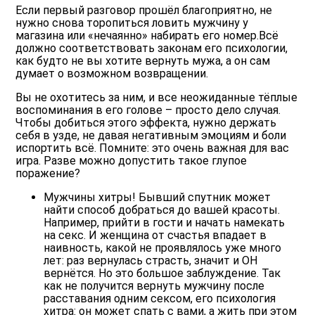
Если первый разговор прошёл благоприятно, не
нужно снова торопиться ловить мужчину у
магазина или «нечаянно» набирать его номер.Всё
должно соответствовать законам его психологии,
как будто не вы хотите вернуть мужа, а он сам
думает о возможном возвращении.
Вы не охотитесь за ним, и все неожиданные тёплые
воспоминания в его голове – просто дело случая.
Чтобы добиться этого эффекта, нужно держать
себя в узде, не давая негативным эмоциям и боли
испортить всё. Помните: это очень важная для вас
игра. Разве можно допустить такое глупое
поражение?
Мужчины хитры! Бывший спутник может
найти способ добраться до вашей красоты.
Например, прийти в гости и начать намекать
на секс. И женщина от счастья впадает в
наивность, какой не проявлялось уже много
лет: раз вернулась страсть, значит и ОН
вернётся. Но это большое заблуждение. Так
как не получится вернуть мужчину после
расставания одним сексом, его психология
хитра: он может спать с вами, а жить при этом