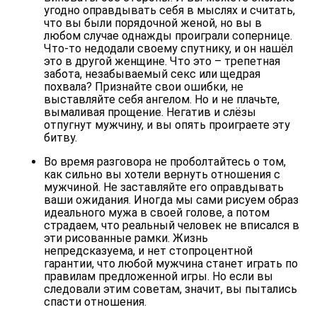
угодно оправдывать себя в мыслях и считать,
что вы были порядочной женой, но вы в
любом случае однажды проиграли сопернице.
Что-то недодали своему спутнику, и он нашёл
это в другой женщине. Что это – трепетная
забота, незабываемый секс или щедрая
похвала? Признайте свои ошибки, не
выставляйте себя ангелом. Но и не плачьте,
вымаливая прощение. Негатив и слёзы
отпугнут мужчину, и вы опять проиграете эту
битву.
Во время разговора не проболтайтесь о том,
как сильно вы хотели вернуть отношения с
мужчиной. Не заставляйте его оправдывать
ваши ожидания. Иногда мы сами рисуем образ
идеального мужа в своей голове, а потом
страдаем, что реальный человек не вписался в
эти рисованные рамки. Жизнь
непредсказуема, и нет стопроцентной
гарантии, что любой мужчина станет играть по
правилам предложенной игры. Но если вы
следовали этим советам, значит, вы пытались
спасти отношения.