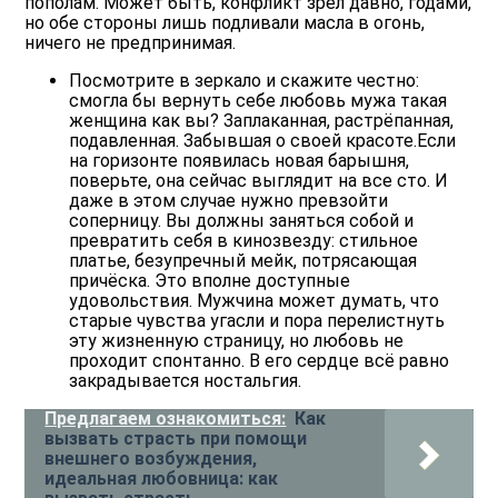
пополам. Может быть, конфликт зрел давно, годами,
но обе стороны лишь подливали масла в огонь,
ничего не предпринимая.
Посмотрите в зеркало и скажите честно:
смогла бы вернуть себе любовь мужа такая
женщина как вы? Заплаканная, растрёпанная,
подавленная. Забывшая о своей красоте.Если
на горизонте появилась новая барышня,
поверьте, она сейчас выглядит на все сто. И
даже в этом случае нужно превзойти
соперницу. Вы должны заняться собой и
превратить себя в кинозвезду: стильное
платье, безупречный мейк, потрясающая
причёска. Это вполне доступные
удовольствия. Мужчина может думать, что
старые чувства угасли и пора перелистнуть
эту жизненную страницу, но любовь не
проходит спонтанно. В его сердце всё равно
закрадывается ностальгия.
Предлагаем ознакомиться:
Как
вызвать страсть при помощи
внешнего возбуждения,
идеальная любовница: как