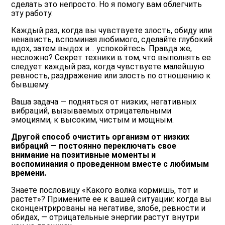
сделать это непросто. Но я помогу вам облегчить
эту работу.
Каждый раз, когда вы чувствуете злость, обиду или
ненависть, вспоминая любимого, сделайте глубокий
вдох, затем выдох и… успокойтесь. Правда же,
несложно? Секрет техники в том, что выполнять ее
следует каждый раз, когда чувствуете малейшую
ревность, раздражение или злость по отношению к
бывшему.
Ваша задача ― подняться от низких, негативных
вибраций, вызываемых отрицательными
эмоциями, к высоким, чистым и мощным.
Другой способ очистить организм от низких
вибраций ― постоянно переключать свое
внимание на позитивные моменты и
воспоминания о проведенном вместе с любимым
времени.
Знаете пословицу «Какого волка кормишь, тот и
растет»? Примените ее к вашей ситуации: когда вы
сконцентрированы на негативе, злобе, ревности и
обидах, ― отрицательные энергии растут внутри