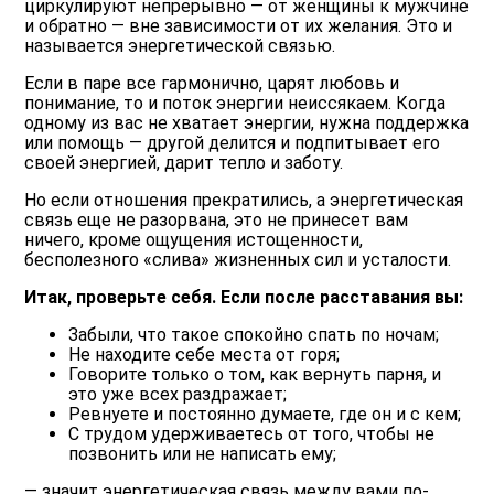
циркулируют непрерывно ― от женщины к мужчине
и обратно ― вне зависимости от их желания. Это и
называется энергетической связью.
Если в паре все гармонично, царят любовь и
понимание, то и поток энергии неиссякаем. Когда
одному из вас не хватает энергии, нужна поддержка
или помощь ― другой делится и подпитывает его
своей энергией, дарит тепло и заботу.
Но если отношения прекратились, а энергетическая
связь еще не разорвана, это не принесет вам
ничего, кроме ощущения истощенности,
бесполезного «слива» жизненных сил и усталости.
Итак, проверьте себя. Если после расставания вы:
Забыли, что такое спокойно спать по ночам;
Не находите себе места от горя;
Говорите только о том,
как вернуть парня
, и
это уже всех раздражает;
Ревнуете и постоянно думаете, где он и с кем;
С трудом удерживаетесь от того, чтобы не
позвонить или не написать
ему
;
― значит энергетическая связь между вами по-