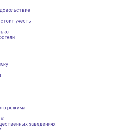
удовольствие
стоит учесть
лько
остели
овку
я
ого режима
но
щественных заведениях
у