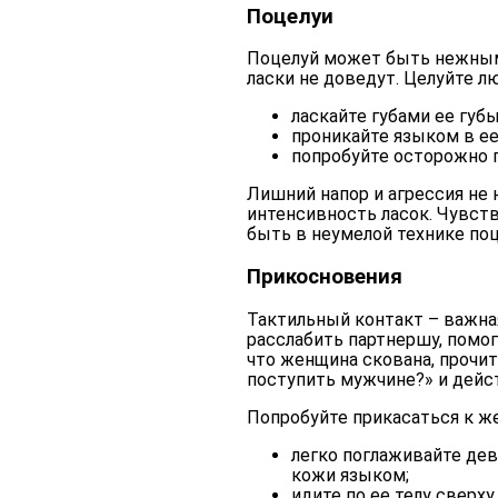
Поцелуи
Поцелуй может быть нежным,
ласки не доведут. Целуйте 
ласкайте губами ее губы
проникайте языком в ее
попробуйте осторожно 
Лишний напор и агрессия не 
интенсивность ласок. Чувст
быть в неумелой технике поц
Прикосновения
Тактильный контакт – важна
расслабить партнершу, помог
что женщина скована, прочит
поступить мужчине?
» и дей
Попробуйте прикасаться к 
легко поглаживайте дев
кожи языком;
идите по ее телу сверху