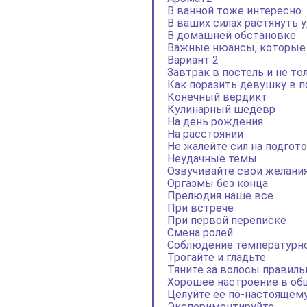
В ванной тоже интересно
В ваших силах растянуть 
В домашней обстановке
Важные нюансы, которые 
Вариант 2
Завтрак в постель и не то
Как поразить девушку в п
Конечный вердикт
Кулинарный шедевр
На день рождения
На расстоянии
Не жалейте сил на подгот
Неудачные темы
Озвучивайте свои желани
Оргазмы без конца
Прелюдия наше все
При встрече
При первой переписке
Смена ролей
Соблюдение температурн
Трогайте и гладьте
Тяните за волосы правиль
Хорошее настроение в об
Целуйте ее по-настоящем
Экспериментируйте