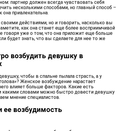
ном: партнер должен всегда чувствовать себя
чить несколькими способами, но главный способ –
к она привлекательна.
своими действиями, но и говорить, насколько вы
 заметите, как она станет еще более восприимчивой
 говоря уже о том, что она приложит еще больше
сли будет знать, что вы сделаете для нее то же
тро возбудить девушку в
х
евушку, чтобы в спальне пылала страсть, а у
 голова»? Женское возбуждение нарастает
него влияет больше факторов. Какие есть
и какими словами можно быстро довести девушку
наем мнение специалистов.
и ее возбудимость