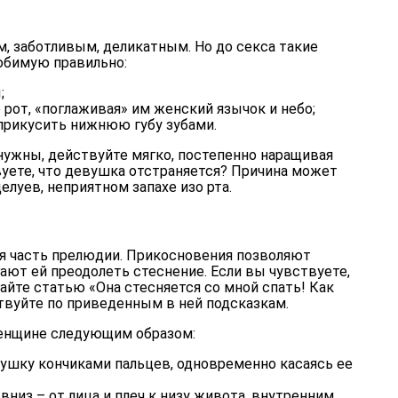
 заботливым, деликатным. Но до секса такие
любимую правильно:
;
 рот, «поглаживая» им женский язычок и небо;
прикусить нижнюю губу зубами.
нужны, действуйте мягко, постепенно наращивая
вуете, что девушка отстраняется? Причина может
елуев, неприятном запахе изо рта.
я часть прелюдии. Прикосновения позволяют
ают ей преодолеть стеснение. Если вы чувствуете,
айте статью «
Она стесняется со мной спать! Как
ствуйте по приведенным в ней подсказкам.
женщине следующим образом:
ушку кончиками пальцев, одновременно касаясь ее
 вниз – от лица и плеч к низу живота, внутренним