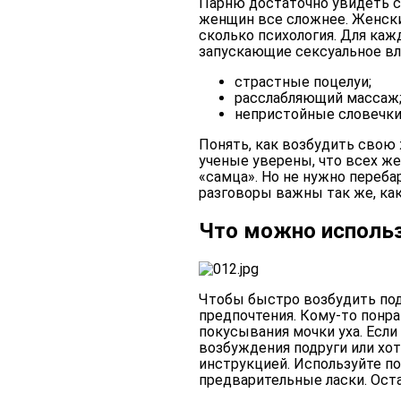
Парню достаточно увидеть с
женщин все сложнее. Женски
сколько психология. Для ка
запускающие сексуальное в
страстные поцелуи;
расслабляющий массаж
непристойные словечки
Понять, как возбудить свою 
ученые уверены, что всех ж
«самца». Но не нужно переб
разговоры важны так же, как
Что можно исполь
Чтобы быстро возбудить подр
предпочтения. Кому-то понр
покусывания мочки уха. Есл
возбуждения подруги или хо
инструкцией. Используйте по
предварительные ласки. Оста