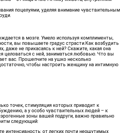
вания поцелуями, уделяя внимание чувствительным
руди.
ождается в мозге. Умело используя комплименты,
ности, вы повышаете градус страсти.
Как возбудить
, даже не прикасаясь к ней? Скажите, какая она
ся целоваться с ней, заниматься любовью. Что вы
огает вас. Прошепчите на ушко несколько
достаточно, чтобы настроить женщину на интимную
лько точек, стимуляция которых приводит к
уждению, а у особо чувствительных людей – к
 эрогенные зоны вашей подруги, важно правильно
оритм следующий:
те интенсивность: от легких почти неощутимых