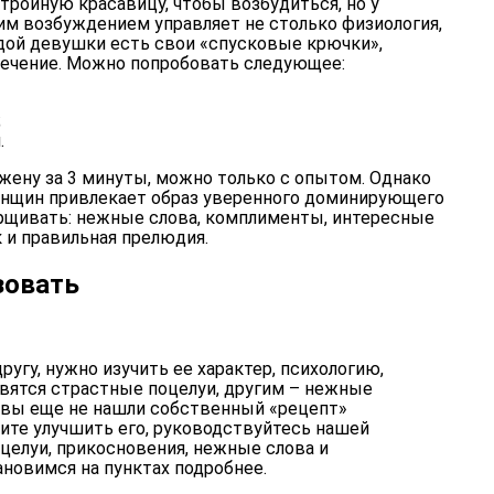
тройную красавицу, чтобы возбудиться, но у
м возбуждением управляет не столько физиология,
ждой девушки есть свои «спусковые крючки»,
лечение. Можно попробовать следующее:
;
.
жену за 3 минуты, можно только с опытом. Однако
енщин привлекает образ уверенного доминирующего
арщивать: нежные слова, комплименты, интересные
 и правильная прелюдия.
зовать
угу, нужно изучить ее характер, психологию,
авятся
страстные поцелуи
, другим – нежные
и вы еще не нашли собственный «рецепт»
тите улучшить его, руководствуйтесь нашей
целуи, прикосновения, нежные слова и
новимся на пунктах подробнее.