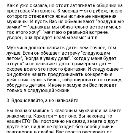
Как я уже сказала, не стоит затягивать общение на
просторах Интернета. 3 месяца — это рубеж, после
которого становятся ясны истинные намерения
мужчины. И пусть Вас не обманывают “воздушные
замки” — “однажды мы обязательно встретимся, я
так этого хочу”, “мечтаю о реальной встрече,
уверен, она пройдет незабываемо” и т.п.
Мужчина должен назвать даты, чем точнее, тем
лучше. Если он обещает встречу “следующим
летом”, “когда я улажу дела”, “когда у меня будет
отпуск” и не называет даже примерных дат —
скорее всего это просто фантазии. И следующее —
он должен начать предпринимать конкретные
действия: купить билет, забронировать гостиницу,
обсудить детали. Иначе и замуж он Вас позовет
только в следующей жизни.
3. Вдохновляйте, а не напирайте
Вы познакомились с классным мужчиной на сайте
знакомств. Кажется — вот оно, Вы наконец-то
нашли ЕГО! Вы постоянно на связи, знаете о друг
друге все, ни дня не проходит без сообщений и
разговоров в скайпе. Вас просто распирает от