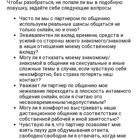
Чтобы разобраться, не попали ли вы в подобную
ловушку, задайте себе следующие вопросы:
Часто ли мы с партнером по общению
используем реальные шансы общаться не
только онлайн, но и очно?
Эквивалентен ли вклад времени, средств и
усилий со стороны моего знакомого/знакомой
в наши отношения моему собственному
вкладу?
Могу ли я отказать моему знакомому/
знакомой в общении на сексуальные и иные
сложные темы в случае, если чувствую себя
некомфортно, без страха потерять наш
контакт?
Уважает ли партнер по общению мое
нежелание переходить в плоскость интимного
общения онлайн, если я считаю это
несвоевременным/недопустимым?
Могу ли я комфортно выстраивать наше
дистанционное общение в соответствии с
собственной рабочей и иной занятостью?
Чувствую ли я, что партнер позволяет мне
взять паузу для обдумывания ответа,
свободен/свободна ли я отвечать, когда мне