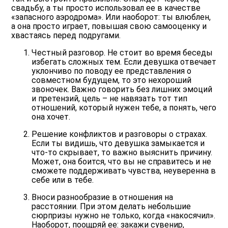
свадьбу, а ты просто использовал ее в качестве
«запасного аэродрома». Или наоборот: ты влюблен,
а она просто играет, повышая свою самооценку и
хвастаясь перед подругами.
Честный разговор. Не стоит во время беседы
избегать сложных тем. Если девушка отвечает
уклончиво по поводу ее представления о
совместном будущем, то это нехороший
звоночек. Важно говорить без лишних эмоций
и претензий, цель – не навязать тот тип
отношений, который нужен тебе, а понять, чего
она хочет.
Решение конфликтов и разговоры о страхах.
Если ты видишь, что девушка замыкается и
что-то скрывает, то важно выяснить причину.
Может, она боится, что вы не справитесь и не
сможете поддерживать чувства, неуверенна в
себе или в тебе.
Вноси разнообразие в отношения на
расстоянии. При этом делать небольшие
сюрпризы нужно не только, когда «накосячил».
Наоборот, поощряй ее: закажи сувенир,