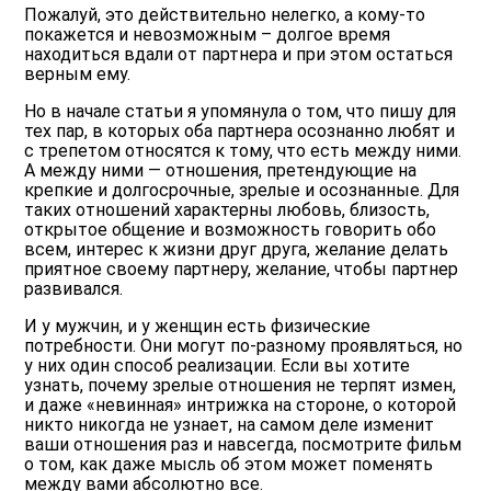
Пожалуй, это действительно нелегко, а кому-то
покажется и невозможным – долгое время
находиться вдали от партнера и при этом остаться
верным ему.
Но в начале статьи я упомянула о том, что пишу для
тех пар, в которых оба партнера осознанно любят и
с трепетом относятся к тому, что есть между ними.
А между ними — отношения, претендующие на
крепкие и долгосрочные, зрелые и осознанные. Для
таких отношений характерны любовь, близость,
открытое общение и возможность говорить обо
всем, интерес к жизни друг друга, желание делать
приятное своему партнеру, желание, чтобы партнер
развивался.
И у мужчин, и у женщин есть физические
потребности. Они могут по-разному проявляться, но
у них один способ реализации. Если вы хотите
узнать, почему зрелые отношения не терпят измен,
и даже «невинная» интрижка на стороне, о которой
никто никогда не узнает, на самом деле изменит
ваши отношения раз и навсегда, посмотрите фильм
о том, как даже мысль об этом может поменять
между вами абсолютно все.