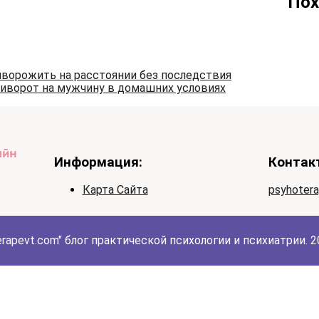
Пох
иворожить на расстоянии без последствия
риворот на мужчину в домашних условиях
Информация:
Контак
Карта Сайта
psyhoter
erapevt.com" блог практической психологии и психиатрии. 20