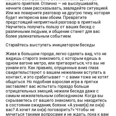
вашего приятеля. Отлично — не выслушивайте,
начните сами рассказывать, завладейте ситуацией.
Или же поверните разговор на другую тему, которая
будет интересна вам обоим. Превратите
предстоящий
неприятный разговор
в приятный.
Научитесь получать пользу от ваших бесед с
различными людьми, и общение станет для вас
более увлекательным событием.
Старайтесь выступать инициатором беседы
Живя в большом городе, легко сделать вид, что не
видишь старого знакомого, с которым едешь в
одном вагоне метро, или притвориться, что вы не
узнали его. Как правило, опущенные вниз глаза
свидетельствуют о вашем нежелании вступать в
контакт, и это срабатывает — с вами тоже не хотят
общаться. Но подобная взрослая игра в прятки
заставляет вас испытать гораздо больше
отрицательных эмоций, нежели беседа даже с
самым нежелательным собеседником. Когда вы
скрываетесь от вашего знакомого, вы находитесь
в состоянии ожидания, боязни: «А узнал(а) ли он(а)
вас? А хочет ли он(а) поговорить?» Чтобы не
мучиться такими вопросами и не ждать, пока к вам