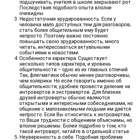
подшучивать, учителя в школе закрывают рот.
Последствия подобного опыта вполне
очевидны.
Недостаточная эрудированность
. Если у
человека мало доступных тем для разговоров,
стать более общительным ему будет
непросто. Поэтому важно постоянно
повышать свою эрудированность, много
читать, интересоваться актуальными
событиями и новостями.
Особенности характера
. Существует
несколько типов характера, и уровень
общительности – одно из их главных отличий.
Так, флегматики обычно менее разговорчивы,
чем холерики. Но если говорить именно об
общительности, удобнее провести деление на
интровертов и экстравертов.
Для близких
друзей
интроверты
обычно являются
открытыми и интересными собеседниками, но
общение с малознакомыми людьми им даётся
непросто. Если Вы относитесь к интровертам,
то Ваши трудности с общением объяснимы, но
вполне решаемы. Более подробно о том, кто
такой интроверт,
читайте в отдельной статье
.
Неуверенность в себе
. Подобная проблема