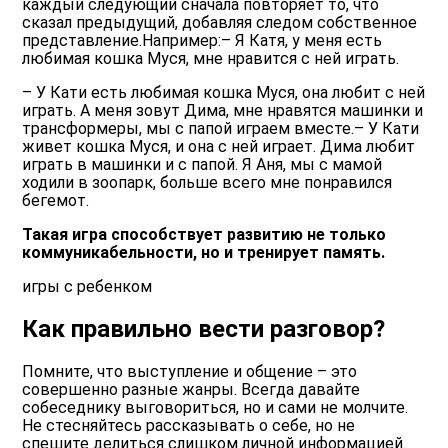
каждый следующий сначала повторяет то, что
сказал предыдущий, добавляя следом собственное
представление.Например:– Я Катя, у меня есть
любимая кошка Муся, мне нравится с ней играть.
– У Кати есть любимая кошка Муся, она любит с ней
играть. А меня зовут Дима, мне нравятся машинки и
трансформеры, мы с папой играем вместе.– У Кати
живет кошка Муся, и она с ней играет. Дима любит
играть в машинки и с папой. Я Аня, мы с мамой
ходили в зоопарк, больше всего мне понравился
бегемот.
Такая игра способствует развитию не только
коммуникабельности, но и тренирует память.
игры с ребенком
Как правильно вести разговор?
Помните, что выступление и общение – это
совершенно разные жанры. Всегда давайте
собеседнику выговориться, но и сами не молчите.
Не стесняйтесь рассказывать о себе, но не
спешите делиться слишком личной информацией.