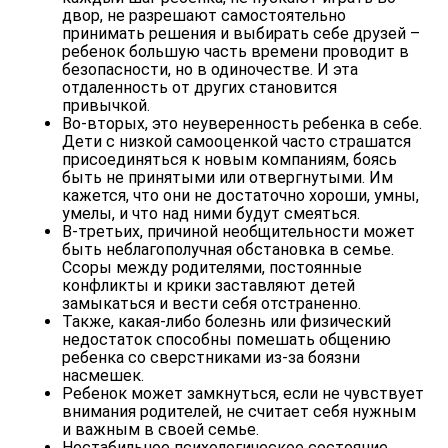
двор, не разрешают самостоятельно
принимать решения и выбирать себе друзей –
ребенок большую часть времени проводит в
безопасности, но в одиночестве. И эта
отдаленность от других становится
привычкой.
Во-вторых, это неуверенность ребенка в себе.
Дети с низкой самооценкой часто страшатся
присоединяться к новым компаниям, боясь
быть не принятыми или отвергнутыми. Им
кажется, что они не достаточно хороши, умны,
умелы, и что над ними будут смеяться.
В-третьих, причиной необщительности может
быть неблагополучная обстановка в семье.
Ссоры между родителями, постоянные
конфликты и крики заставляют детей
замыкаться и вести себя отстраненно.
Также, какая-либо болезнь или физический
недостаток способны помешать общению
ребенка со сверстниками из-за боязни
насмешек.
Ребенок может замкнуться, если не чувствует
внимания родителей, не считает себя нужным
и важным в своей семье.
Нестабильное психологическое состояние