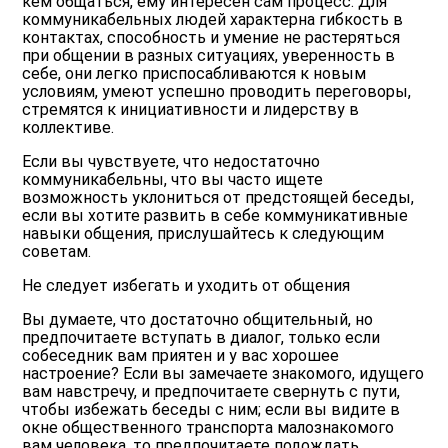
кем общаться, ему интересен сам процесс. Для
коммуникабельных людей характерна гибкость в
контактах, способность и умение не растеряться
при общении в разных ситуациях,
уверенность в
себе
, они легко приспосабливаются к новым
условиям, умеют успешно проводить переговоры,
стремятся к инициативности и лидерству в
коллективе.
Если вы чувствуете, что недостаточно
коммуникабельны, что вы часто ищете
возможность уклониться от предстоящей беседы,
если вы хотите развить в себе
коммуникативные
навыки общения
, прислушайтесь к следующим
советам.
Не следует избегать и уходить от общения
Вы думаете, что достаточно общительный, но
предпочитаете вступать в диалог, только если
собеседник вам приятен и у вас хорошее
настроение? Если вы замечаете знакомого, идущего
вам навстречу, и предпочитаете свернуть с пути,
чтобы избежать беседы с ним; если вы видите в
окне общественного транспорта малознакомого
вам человека, то предпочитаете подождать