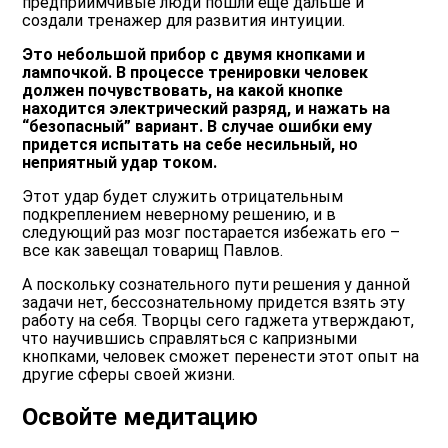
предприимчивые люди пошли еще дальше и
создали тренажер для развития интуиции.
Это небольшой прибор с двумя кнопками и
лампочкой. В процессе тренировки человек
должен почувствовать, на какой кнопке
находится электрический разряд, и нажать на
“безопасный” вариант. В случае ошибки ему
придется испытать на себе несильный, но
неприятный удар током.
Этот удар будет служить отрицательным
подкреплением неверному решению, и в
следующий раз мозг постарается избежать его –
все как завещал товарищ Павлов.
А поскольку сознательного пути решения у данной
задачи нет, бессознательному придется взять эту
работу на себя. Творцы сего гаджета утверждают,
что научившись справляться с капризными
кнопками, человек сможет перенести этот опыт на
другие сферы своей жизни.
Освойте медитацию