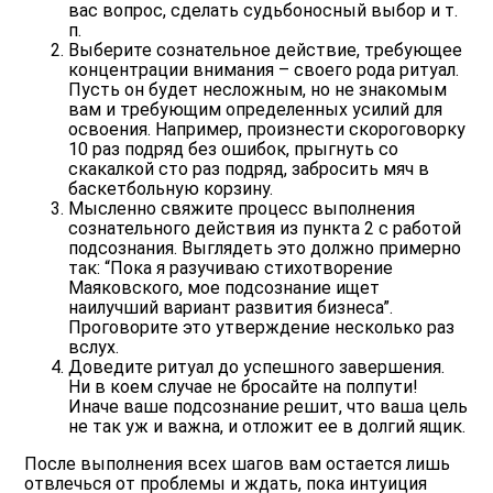
вас вопрос, сделать судьбоносный выбор и т.
п.
Выберите сознательное действие, требующее
концентрации внимания – своего рода ритуал.
Пусть он будет несложным, но не знакомым
вам и требующим определенных усилий для
освоения. Например, произнести скороговорку
10 раз подряд без ошибок, прыгнуть со
скакалкой сто раз подряд, забросить мяч в
баскетбольную корзину.
Мысленно свяжите процесс выполнения
сознательного действия из пункта 2 с работой
подсознания. Выглядеть это должно примерно
так: “Пока я разучиваю стихотворение
Маяковского, мое подсознание ищет
наилучший вариант развития бизнеса”.
Проговорите это утверждение несколько раз
вслух.
Доведите ритуал до успешного завершения.
Ни в коем случае не бросайте на полпути!
Иначе ваше подсознание решит, что ваша цель
не так уж и важна, и отложит ее в долгий ящик.
После выполнения всех шагов вам остается лишь
отвлечься от проблемы и ждать, пока интуиция