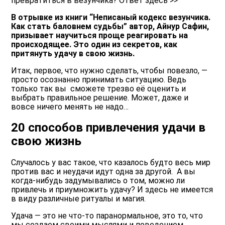
превратиться в везунчика? Ответ здесь >>
В отрывке из книги “Неписаный кодекс везунчика.
Как стать баловнем судьбы” автор, Айнур Сафин,
призывает научиться проще реагировать на
происходящее. Это один из секретов, как
притянуть удачу в свою жизнь.
Итак, первое, что нужно сделать, чтобы повезло, —
просто осознанно принимать ситуацию. Ведь
только так вы сможете трезво её оценить и
выбрать правильное решение. Может, даже и
вовсе ничего менять не надо…
20 способов привлечения удачи в
свою жизнь
Случалось у вас такое, что казалось будто весь мир
против вас и неудачи идут одна за другой. А вы
когда-нибудь задумывались о том, можно ли
привлечь и приумножить удачу? И здесь не имеется
в виду различные ритуалы и магия.
Удача — это не что-то паранормальное, это то, что
мы создаем своими мыслями и поведением.