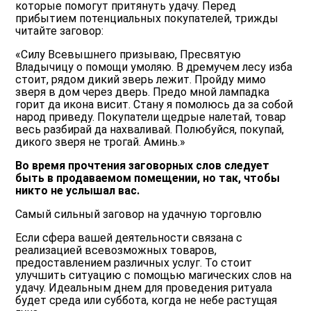
которые помогут притянуть удачу. Перед
прибытием потенциальных покупателей, трижды
читайте заговор:
«Силу Всевышнего призываю, Пресвятую
Владычицу о помощи умоляю. В дремучем лесу изба
стоит, рядом дикий зверь лежит. Пройду мимо
зверя в дом через дверь. Предо мной лампадка
горит да икона висит. Стану я помолюсь да за собой
народ приведу. Покупатели щедрые налетай, товар
весь разбирай да нахваливай. Полюбуйся, покупай,
дикого зверя не трогай. Аминь.»
Во время прочтения заговорных слов следует
быть в продаваемом помещении, но так, чтобы
никто не услышал вас.
Самый сильный заговор на удачную торговлю
Если сфера вашей деятельности связана с
реализацией всевозможных товаров,
предоставлением различных услуг. То стоит
улучшить ситуацию с помощью магических слов на
удачу. Идеальным днем для проведения ритуала
будет среда или суббота, когда не небе растущая