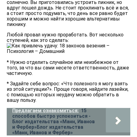
солнечно. Вы приготовились устроить пикник, но
вдруг пошел дождь. Не стоит проклинать всё и вся,
а стоит просто подумать, что день все равно будет
хорошим и можно найти хорошие альтернативы
пикнику.
Любой провал нужно проработать. Вот несколько
ступеней, как это сделать:
* Нужно отделить случайное или неизбежное от
того, за что вы сами несете ответственность, даже
частичную.
* Задайте себе вопрос: «Что полезного я могу взять
из этой ситуации?». Проще говоря, найдите лазейки,
с помощью которых неудачу можно обратить в
вашу пользу.
Предлагаем ознакомиться:
15
способов быстро успокоиться -
Блог издательства «Манн, Иванов
и Фербер»Блог издательства
«Манн, Иванов и Фербер»