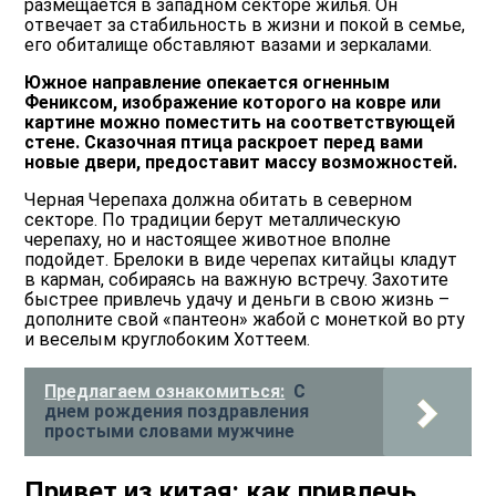
размещается в западном секторе жилья. Он
отвечает за стабильность в жизни и покой в семье,
его обиталище обставляют вазами и зеркалами.
Южное направление опекается огненным
Фениксом, изображение которого на ковре или
картине можно поместить на соответствующей
стене. Сказочная птица раскроет перед вами
новые двери, предоставит массу возможностей.
Черная Черепаха должна обитать в северном
секторе. По традиции берут металлическую
черепаху, но и настоящее животное вполне
подойдет. Брелоки в виде черепах китайцы кладут
в карман, собираясь на важную встречу. Захотите
быстрее привлечь удачу и деньги в свою жизнь –
дополните свой «пантеон» жабой с монеткой во рту
и веселым круглобоким Хоттеем.
Предлагаем ознакомиться:
С
днем рождения поздравления
простыми словами мужчине
Привет из китая: как привлечь