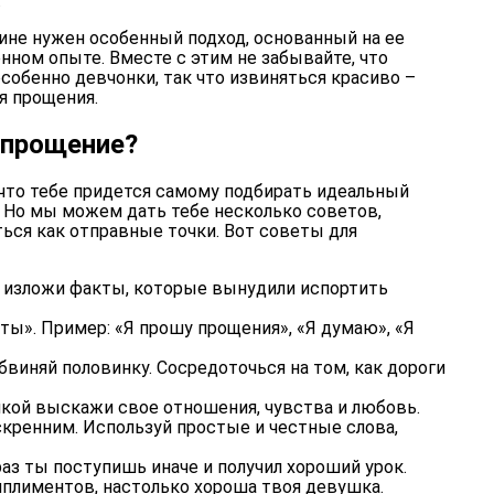
.
ине нужен особенный подход, основанный на ее
енном опыте. Вместе с этим не забывайте, что
особенно девчонки, так что извиняться красиво –
я прощения.
 прощение?
что тебе придется самому подбирать идеальный
. Но мы можем дать тебе несколько советов,
ься как отправные точки. Вот советы для
 изложи факты, которые вынудили испортить
«ты». Пример: «Я прошу прощения», «Я думаю», «Я
бвиняй половинку. Сосредоточься на том, как дороги
кой выскажи свое отношения, чувства и любовь.
кренним. Используй простые и честные слова,
аз ты поступишь иначе и получил хороший урок.
мплиментов, настолько хороша твоя девушка.