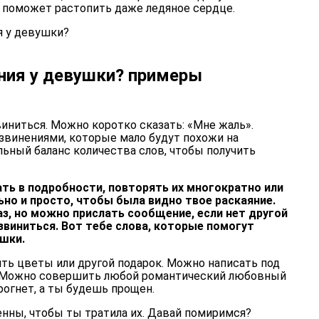
о поможет растопить даже ледяное сердце.
ния у девушки? примеры
иниться. Можно коротко сказать: «Мне жаль».
винениями, которые мало будут похожи на
льный баланс количества слов, чтобы получить
ать в подробности, повторять их многократно или
но и просто, чтобы была видно твое раскаяние.
лаз, но можно прислать сообщение, если нет другой
звиниться. Вот тебе слова, которые помогут
ушки.
ть цветы или другой подарок. Можно написать под
. Можно совершить любой романтический любовный
огнет, а ты будешь прощен.
енны, чтобы ты тратила их. Давай помиримся?