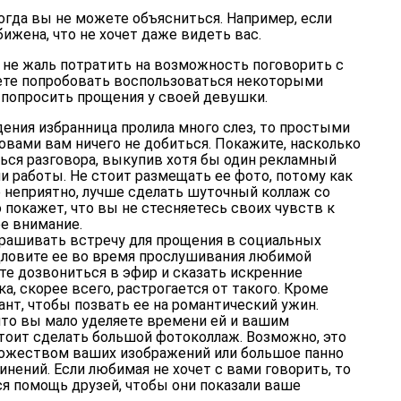
огда вы не можете объясниться. Например, если
ижена, что не хочет даже видеть вас.
м не жаль потратить на возможность поговорить с
ожете попробовать воспользоваться некоторыми
 попросить прощения у своей девушки.
дения избранница пролила много слез, то простыми
вами вам ничего не добиться. Покажите, насколько
ься разговора, выкупив хотя бы один рекламный
ли работы. Не стоит размещать ее фото, потому как
 неприятно, лучше сделать шуточный коллаж со
 покажет, что вы не стесняетесь своих чувств к
ее внимание.
рашивать встречу для прощения в социальных
одловите ее во время прослушивания любимой
е дозвониться в эфир и сказать искренние
а, скорее всего, растрогается от такого. Кроме
иант, чтобы позвать ее на романтический ужин.
что вы мало уделяете времени ей и вашим
тоит сделать большой фотоколлаж. Возможно, это
ножеством ваших изображений или большое панно
инений. Если любимая не хочет с вами говорить, то
я помощь друзей, чтобы они показали ваше