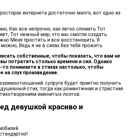
осторах интернета достаточно много, вот одно из
аю, Как все непрочно, как легко сломать Тот
няет, Тот нежный мир, что мы смогли создать.
ожно Меня простить и все восстановить. Я
можно, Ведь я не в силах без тебя прожить.
исать собственные, чтобы показать, что вам не
овы потратить столько времени и сил. Однако
о-то понимаете в стихах настолько, чтобы
е на слух произведение.
взаимоотношений: супруге будет приятно получить
 душевный стих, тогда как романтичная и страстная
стихотворениям именитых поэтов.
ред девушкой красиво и
стандартно!