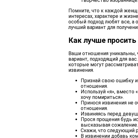
творчество избраннице
Помните, что к каждой женщ
интересах, характере и жизн
особый подход любят все, а 
лучший вариант для получени
Как лучше просить
Ваши отношения уникальны, 
вариант, подходящий для вас
которые могут рассматриват
извинения.
Признай свою ошибку и
отношения.
Используй «я», вместо 
хочу помириться».
Принося извинения не о
отношения.
Извиняясь перед девуш
Прося прощения будь ис
высказывая сожаление.
Скажи, что следующий р
В извинении добавь ко