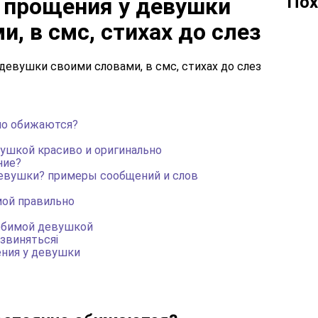
Пох
 прощения у девушки
, в смс, стихах до слез
но обижаются?
ушкой красиво и оригинально
ние?
девушки? примеры сообщений и слов
ой правильно
юбимой девушкой
извинятьсяi
ния у девушки