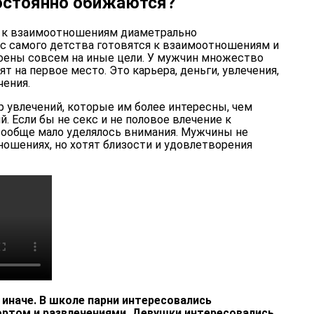
остоянно обижаются?
 к взаимоотношениям диаметрально
 самого детства готовятся к взаимоотношениям и
оены совсем на иные цели. У мужчин множество
т на первое место. Это карьера, деньги, увлечения,
чения.
увлечений, которые им более интересны, чем
 Если бы не секс и не половое влечение к
ообще мало уделялось внимания. Мужчины не
ошениях, но хотят близости и удовлетворения
иначе. В школе парни интересовались
ртом и развлечениями. Девушки интересовались