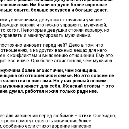
классниками. Им были по душе более взрослые
льше опыта, больше ресурсов и больше денег.
ыми увлечениями, девушки оттачивали умение
Девушки поняли, что нужно управлять мужчиной,
что хотят. Некоторые девушки стоили карьеру, но
 управлять и манипулировать мужчинами.
остоянно виноват перед ней? Дело в том, что
отношениях, а на других важных вещах для него.
ен к конфликтам и выяснению отношений. Ему это
ит все иначе. Она более эгоистичная, чем мужчина.
 мужчина более эгоистичен, чем женщина.
енщина об отношениях и семье. Но это совсем не
 являются эгоистами. Но у них разный эгоизм.
а мужчина живет для себя. Женский эгоизм – это
на думал, работал и жил только ради нее.
ея для извинений перед любимой – стихи. Очевидно,
троки помогут сделать извинение более
 особенно если стихотворение написано