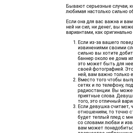
Бывают серьезные случаи, к
любимая настолько сильно об
Если она для вас важна и ва
ней ни сил, ни денег, вы м
вариантами, как оригинально
Если из-за вашего пове
извинениями своими сло
сильно вы хотите добит
баннер около ее дома и
это может быть для нее
своей фотографией. Это
ней, вам важно только 
Вместо того чтобы вып
сетях и по телефону, п
радиостанции. Вы может
приятные слова. Девушк
того, это отличный вар
Если девушка считает, 
отношениям, то точно с
будет теплый плед с м
со словами любви и изв
вам может понадобитьс