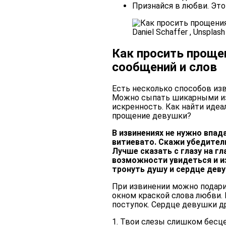
Признайся в любви. Эт
Daniel Schaffer , Unsplash
Как просить проще
сообщений и слов
Есть несколько способов изв
Можно сыпать шикарными из
искренность. Как найти идеа
прощение девушки?
В извинениях не нужно впад
витиевато. Скажи убедитель
Лучше сказать с глазу на г
возможности увидеться и и
тронуть душу и сердце дев
При извинении можно подари
окном краской слова любви
поступок. Сердце девушки др
1. Твои слезы слишком бесц