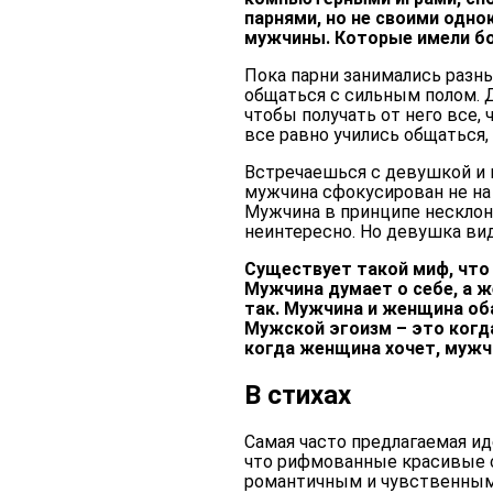
парнями, но не своими одно
мужчины. Которые имели бо
Пока парни занимались разн
общаться с сильным полом. 
чтобы получать от него все, 
все равно учились общаться,
Встречаешься с девушкой и п
мужчина сфокусирован не на 
Мужчина в принципе несклон
неинтересно. Но девушка вид
Существует такой миф, что
Мужчина думает о себе, а ж
так. Мужчина и женщина оба
Мужской эгоизм – это когд
когда женщина хочет, мужчи
В стихах
Самая часто предлагаемая ид
что рифмованные красивые с
романтичным и чувственным,